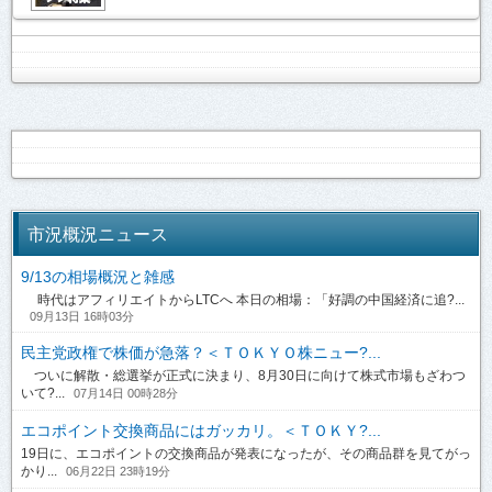
市況概況ニュース
9/13の相場概況と雑感
時代はアフィリエイトからLTCへ 本日の相場：「好調の中国経済に追?...
09月13日 16時03分
民主党政権で株価が急落？＜ＴＯＫＹＯ株ニュー?...
ついに解散・総選挙が正式に決まり、8月30日に向けて株式市場もざわつ
いて?...
07月14日 00時28分
エコポイント交換商品にはガッカリ。＜ＴＯＫＹ?...
19日に、エコポイントの交換商品が発表になったが、その商品群を見てがっ
かり...
06月22日 23時19分