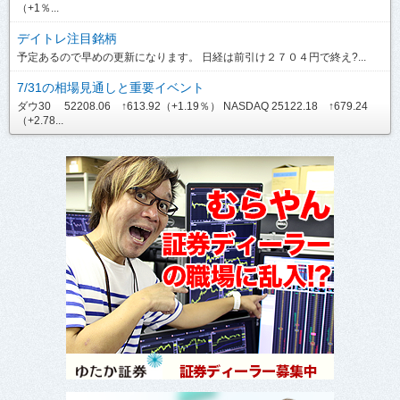
（+1％...
デイトレ注目銘柄
予定あるので早めの更新になります。 日経は前引け２７０４円で終え?...
7/31の相場見通しと重要イベント
ダウ30 52208.06 ↑613.92（+1.19％） NASDAQ 25122.18 ↑679.24
（+2.78...