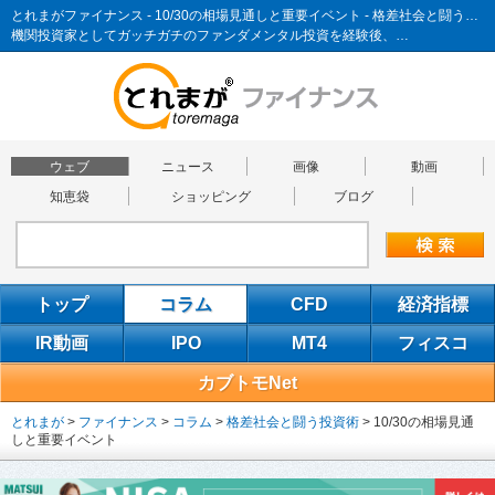
とれまがファイナンス - 10/30の相場見通しと重要イベント - 格差社会と闘う投資術
機関投資家としてガッチガチのファンダメンタル投資を経験後、…
ウェブ
ニュース
画像
動画
知恵袋
ショッピング
ブログ
トップ
コラム
CFD
経済指標
IR動画
IPO
MT4
フィスコ
カブトモNet
とれまが
>
ファイナンス
>
コラム
>
格差社会と闘う投資術
>
10/30の相場見通
しと重要イベント