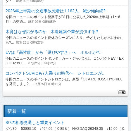
ダ?...
08月02日 08時08分
2026年上半期の交通事故死者は1,162人 減少傾向続?...
今回のニュースのポイント警察庁が31日に公表した2026年上半期（1〜6
月）の交通...
08月02日 08時05分
木育はなぜ広がるのか 木造建築企業が提供する?...
今回のニュースのポイント夏休みシーズンに入り、子どもたちが木に触れ、
も?...
07月25日 09時27分
EVは「高性能」から「選びやすさ」へ ボルボが?...
今回のニュースのポイントボルボ・カー・ジャパンは、コンパクトEV「EX
30 Cross C...
07月25日 09時22分
コンパクトSUVにも7人乗りの時代へ シトロエンが...
今回のニュースのポイントシトロエンは、新型「C3 AIRCROSS HYBRID」
を発売しまし?...
07月25日 09時12分
新着一覧
8/7の相場見通しと重要イベント
ダウ30 53885.10 ↓464.02（-0.85％） NASDAQ 26348.35 ↓15.09（-0.