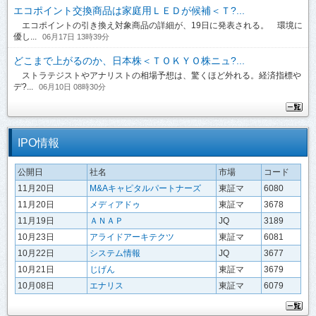
エコポイント交換商品は家庭用ＬＥＤが候補＜Ｔ?...
エコポイントの引き換え対象商品の詳細が、19日に発表される。 環境に
優し...
06月17日 13時39分
どこまで上がるのか、日本株＜ＴＯＫＹＯ株ニュ?...
ストラテジストやアナリストの相場予想は、驚くほど外れる。経済指標や
デ?...
06月10日 08時30分
IPO情報
公開日
社名
市場
コード
11月20日
M&Aキャピタルパートナーズ
東証マ
6080
11月20日
メディアドゥ
東証マ
3678
11月19日
ＡＮＡＰ
JQ
3189
10月23日
アライドアーキテクツ
東証マ
6081
10月22日
システム情報
JQ
3677
10月21日
じげん
東証マ
3679
10月08日
エナリス
東証マ
6079