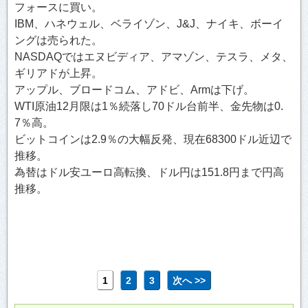
フォースに買い。
IBM、ハネウェル、ベライゾン、J&J、ナイキ、ボーイ
ングは売られた。
NASDAQではエヌビディア、アマゾン、テスラ、メタ、
ギリアドが上昇。
アップル、ブロードコム、アドビ、Armは下げ。
WTI原油12月限は1％続落し70ドル台前半、金先物は0.
7％高。
ビットコインは2.9％の大幅反発、現在68300ドル近辺で
推移。
為替はドル安ユーロ高転換、ドル円は151.8円まで円高
推移。
1
2
3
次へ >>