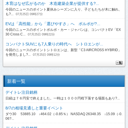
木育はなぜ広がるのか 木造建築企業が提供する?...
今回のニュースのポイント夏休みシーズンに入り、子どもたちが木に触れ、
も?...
07月25日 09時27分
EVは「高性能」から「選びやすさ」へ ボルボが?...
今回のニュースのポイントボルボ・カー・ジャパンは、コンパクトEV「EX
30 Cross C...
07月25日 09時22分
コンパクトSUVにも7人乗りの時代へ シトロエンが...
今回のニュースのポイントシトロエンは、新型「C3 AIRCROSS HYBRID」
を発売しまし?...
07月25日 09時12分
新着一覧
デイトレ注目銘柄
日経は７６円安で終えました。一時は１０００円程下落する場面もあり?...
8/7の相場見通しと重要イベント
ダウ30 53885.10 ↓464.02（-0.85％） NASDAQ 26348.35 ↓15.09（-0.
06?...