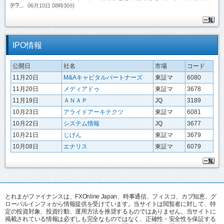
デ?...
06月10日 08時30分
IPO情報
公開日
社名
市場
コード
11月20日
M&Aキャピタルパートナーズ
東証マ
6080
11月20日
メディアドゥ
東証マ
3678
11月19日
ＡＮＡＰ
JQ
3189
10月23日
アライドアーキテクツ
東証マ
6081
10月22日
システム情報
JQ
3677
10月21日
じげん
東証マ
3679
10月08日
エナリス
東証マ
6079
とれまがファイナンスは、FXOnline Japan、時事通信、フィスコ、カブ知恵、グ
ローバルインフォから情報提供を受けています。当サイトは閲覧者に対して、特
定の投資対象、投資行動、運用方法を推奨するものではありません。当サイトに
掲載されている情報は必ずしも完全なものではなく、正確性・安全性を保証する