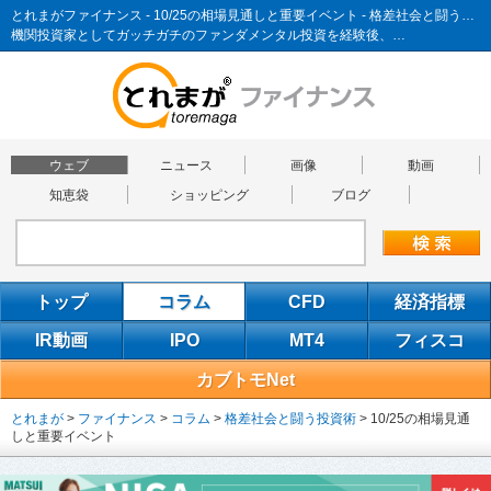
とれまがファイナンス - 10/25の相場見通しと重要イベント - 格差社会と闘う投資術
機関投資家としてガッチガチのファンダメンタル投資を経験後、…
ウェブ
ニュース
画像
動画
知恵袋
ショッピング
ブログ
トップ
コラム
CFD
経済指標
IR動画
IPO
MT4
フィスコ
カブトモNet
とれまが
>
ファイナンス
>
コラム
>
格差社会と闘う投資術
>
10/25の相場見通
しと重要イベント