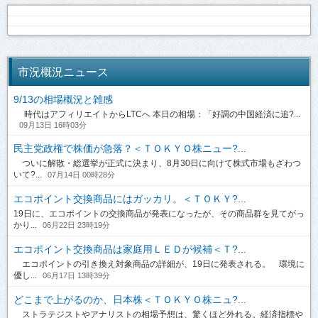
市況概況ニュース
9/13の相場概況と雑感
時代はアフィリエイトからLTCへ 本日の相場：「好調の中国経済に追?...
09月13日 16時03分
民主党政権で株価が急落？＜ＴＯＫＹＯ株ニュー?...
ついに解散・総選挙が正式に決まり、8月30日に向けて株式市場もざわつ
いて?...
07月14日 00時28分
エコポイント交換商品にはガッカリ。＜ＴＯＫＹ?...
19日に、エコポイントの交換商品が発表になったが、その商品群を見てがっ
かり...
06月22日 23時19分
エコポイント交換商品は家庭用ＬＥＤが候補＜Ｔ?...
エコポイントの引き換え対象商品の詳細が、19日に発表される。 環境に
優し...
06月17日 13時39分
どこまで上がるのか、日本株＜ＴＯＫＹＯ株ニュ?...
ストラテジストやアナリストの相場予想は、驚くほど外れる。経済指標や