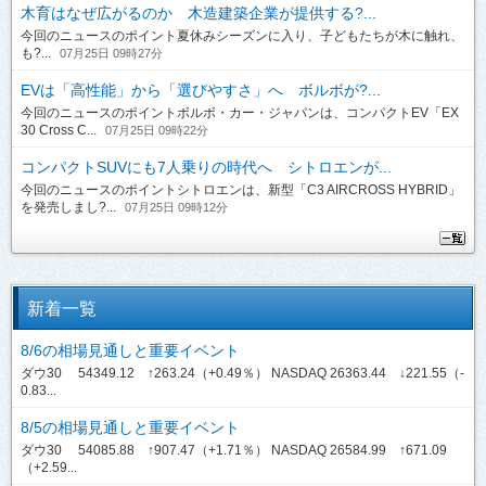
木育はなぜ広がるのか 木造建築企業が提供する?...
今回のニュースのポイント夏休みシーズンに入り、子どもたちが木に触れ、
も?...
07月25日 09時27分
EVは「高性能」から「選びやすさ」へ ボルボが?...
今回のニュースのポイントボルボ・カー・ジャパンは、コンパクトEV「EX
30 Cross C...
07月25日 09時22分
コンパクトSUVにも7人乗りの時代へ シトロエンが...
今回のニュースのポイントシトロエンは、新型「C3 AIRCROSS HYBRID」
を発売しまし?...
07月25日 09時12分
新着一覧
8/6の相場見通しと重要イベント
ダウ30 54349.12 ↑263.24（+0.49％） NASDAQ 26363.44 ↓221.55（-
0.83...
8/5の相場見通しと重要イベント
ダウ30 54085.88 ↑907.47（+1.71％） NASDAQ 26584.99 ↑671.09
（+2.59...