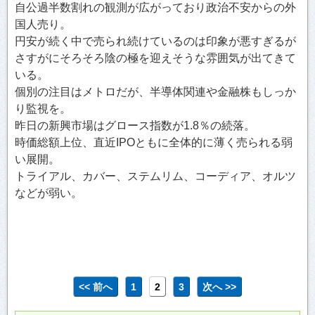
自公過半数割れの観測が広がっており政治不安からの外
国人売り。
円安が続く中で売られ続けているのは印象が悪すぎるが
さすがにそろそろ陰の極を迎えそうな雰囲気が出てきて
いる。
個別の注目はメトロだが、半導体関連や金融株もしっか
り監視を。
昨日の新興市場はグロース指数が1.8％の続落。
時価総額上位、直近IPOともに全体的に薄く売られる弱
い展開。
トライアル、カバー、ステムリム、コーディア、オルツ
などが弱い。
<< 前へ
1
2
3
次へ >>