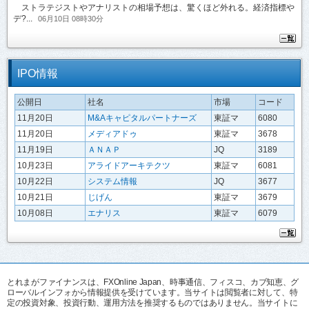
ストラテジストやアナリストの相場予想は、驚くほど外れる。経済指標や
デ?...
06月10日 08時30分
IPO情報
公開日
社名
市場
コード
11月20日
M&Aキャピタルパートナーズ
東証マ
6080
11月20日
メディアドゥ
東証マ
3678
11月19日
ＡＮＡＰ
JQ
3189
10月23日
アライドアーキテクツ
東証マ
6081
10月22日
システム情報
JQ
3677
10月21日
じげん
東証マ
3679
10月08日
エナリス
東証マ
6079
とれまがファイナンスは、FXOnline Japan、時事通信、フィスコ、カブ知恵、グ
ローバルインフォから情報提供を受けています。当サイトは閲覧者に対して、特
定の投資対象、投資行動、運用方法を推奨するものではありません。当サイトに