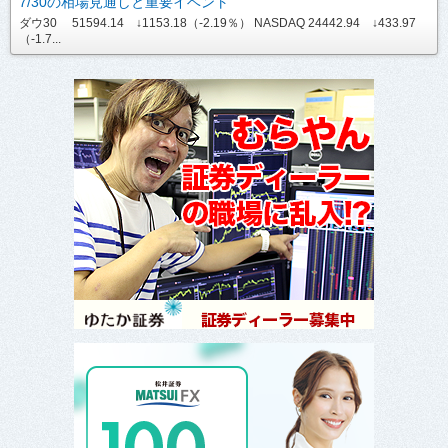
7/30の相場見通しと重要イベント
ダウ30 51594.14 ↓1153.18（-2.19％） NASDAQ 24442.94 ↓433.97
（-1.7...