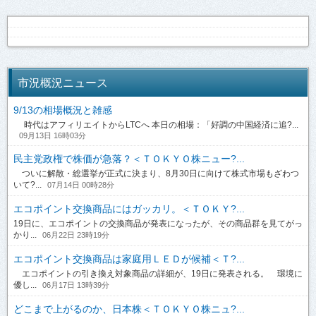
市況概況ニュース
9/13の相場概況と雑感
時代はアフィリエイトからLTCへ 本日の相場：「好調の中国経済に追?...
09月13日 16時03分
民主党政権で株価が急落？＜ＴＯＫＹＯ株ニュー?...
ついに解散・総選挙が正式に決まり、8月30日に向けて株式市場もざわつ
いて?...
07月14日 00時28分
エコポイント交換商品にはガッカリ。＜ＴＯＫＹ?...
19日に、エコポイントの交換商品が発表になったが、その商品群を見てがっ
かり...
06月22日 23時19分
エコポイント交換商品は家庭用ＬＥＤが候補＜Ｔ?...
エコポイントの引き換え対象商品の詳細が、19日に発表される。 環境に
優し...
06月17日 13時39分
どこまで上がるのか、日本株＜ＴＯＫＹＯ株ニュ?...