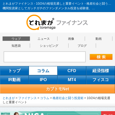
とれまがファイナンス - 10/24の相場見通しと重要イベント - 格差社会と闘う投資術
機関投資家としてガッチガチのファンダメンタル投資を経験後、…
ウェブ
ニュース
画像
動画
知恵袋
ショッピング
ブログ
トップ
コラム
CFD
経済指標
IR動画
IPO
MT4
フィスコ
カブトモNet
とれまが
>
ファイナンス
>
コラム
>
格差社会と闘う投資術
>
10/24の相場見通
しと重要イベント