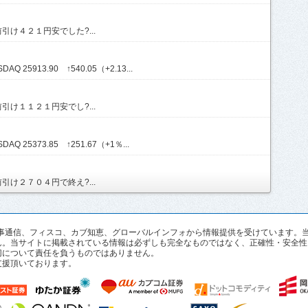
け４２１円安でした?...
Q 25913.90 ↑540.05（+2.13...
け１１２１円安でし?...
AQ 25373.85 ↑251.67（+1％...
け２７０４円で終え?...
pan、時事通信、フィスコ、カブ知恵、グローバルインフォから情報提供を受けていま
ん。当サイトに掲載されている情報は必ずしも完全なものではなく、正確性・安全性
切について責任を負うものではありません。
支援頂いております。