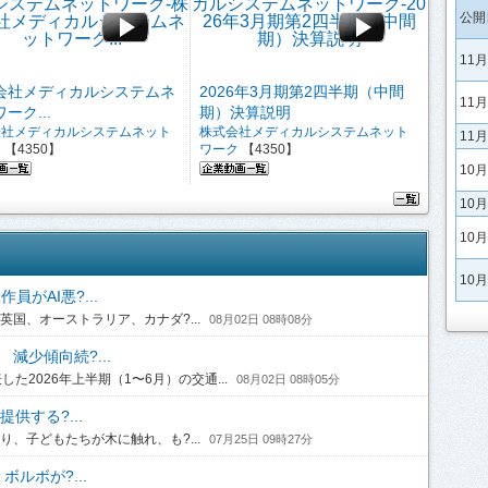
公開
11
会社メディカルシステムネ
2026年3月期第2四半期（中間
11
ーク...
期）決算説明
会社メディカルシステムネット
株式会社メディカルシステムネット
11
ク
【4350】
ワーク
【4350】
10
10
10
10
がAI悪?...
国、オーストラリア、カナダ?...
08月02日 08時08分
 減少傾向続?...
2026年上半期（1〜6月）の交通...
08月02日 08時05分
供する?...
、子どもたちが木に触れ、も?...
07月25日 09時27分
ルボが?...