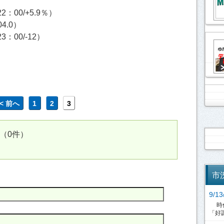
00/+5.9％）
4.0）
00/-12）
<< 前へ
1
2
3
（0件）
市
9/
時代
「好調