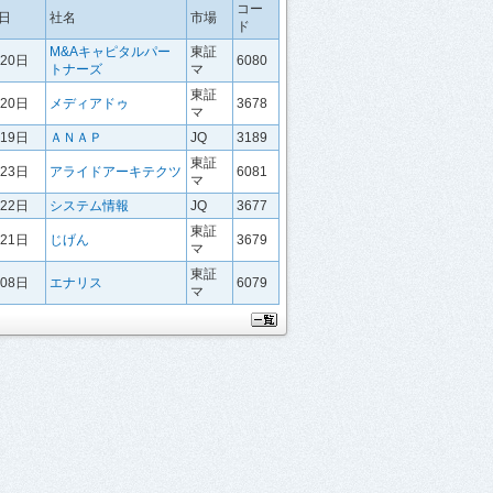
コー
日
社名
市場
ド
M&Aキャピタルパー
東証
月20日
6080
トナーズ
マ
東証
月20日
メディアドゥ
3678
マ
月19日
ＡＮＡＰ
JQ
3189
東証
月23日
アライドアーキテクツ
6081
マ
月22日
システム情報
JQ
3677
東証
月21日
じげん
3679
マ
東証
月08日
エナリス
6079
マ