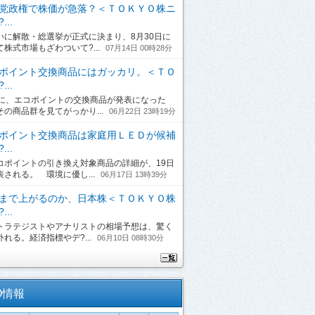
党政権で株価が急落？＜ＴＯＫＹＯ株ニ
...
に解散・総選挙が正式に決まり、8月30日に
て株式市場もざわついて?...
07月14日 00時28分
ポイント交換商品にはガッカリ。＜ＴＯ
...
日に、エコポイントの交換商品が発表になった
その商品群を見てがっかり...
06月22日 23時19分
ポイント交換商品は家庭用ＬＥＤが候補
...
ポイントの引き換え対象商品の詳細が、19日
表される。 環境に優し...
06月17日 13時39分
まで上がるのか、日本株＜ＴＯＫＹＯ株
...
ラテジストやアナリストの相場予想は、驚く
れる。経済指標やデ?...
06月10日 08時30分
O情報