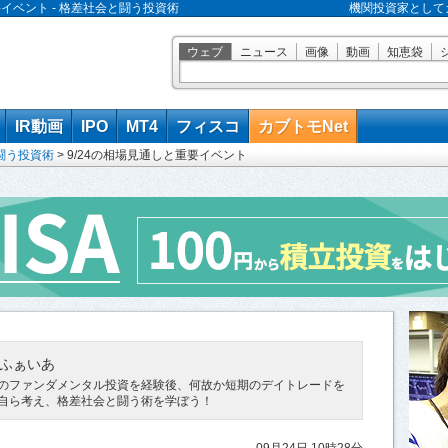
要イベント - 格差社会と闘う投資術
機関投資家として
ウェブ
ニュース
画像
動画
知恵袋
IR動画
IPO
MT4
フィスコ
カブトモNet
闘う投資術
>
9/24の相場見通しと重要イベント
ふぁいあ
のファンダメンタル投資を経験後、何故か短期のデイトレードを
自ら考え、格差社会と闘う術を学ぼう！
09月24日 10時28分