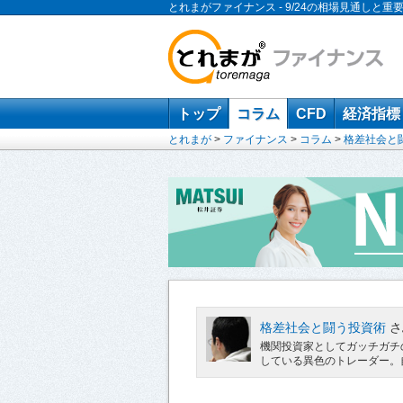
とれまがファイナンス - 9/24の相場見通しと重
トップ
コラム
CFD
経済指標
とれまが
>
ファイナンス
>
コラム
>
格差社会と
格差社会と闘う投資術
さ
機関投資家としてガッチガチ
している異色のトレーダー。