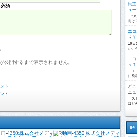
民主
内
必須
ュー?
つい
向け
エコ
ＫＹ?
19
。
が、
エコ
が公開するまで表示されません。
＜Ｔ?
エコ
に発
ベント
どこ
ニュ?
ベント
スト
ほど外
IP