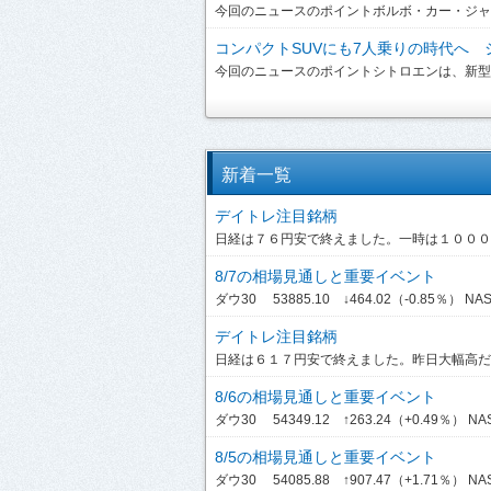
今回のニュースのポイントボルボ・カー・ジャパンは、
コンパクトSUVにも7人乗りの時代へ シ
今回のニュースのポイントシトロエンは、新型「C3 A
新着一覧
デイトレ注目銘柄
日経は７６円安で終えました。一時は１０００円
8/7の相場見通しと重要イベント
ダウ30 53885.10 ↓464.02（-0.85％） NASDA
デイトレ注目銘柄
日経は６１７円安で終えました。昨日大幅高だっ
8/6の相場見通しと重要イベント
ダウ30 54349.12 ↑263.24（+0.49％） NASDA
8/5の相場見通しと重要イベント
ダウ30 54085.88 ↑907.47（+1.71％） NASDA