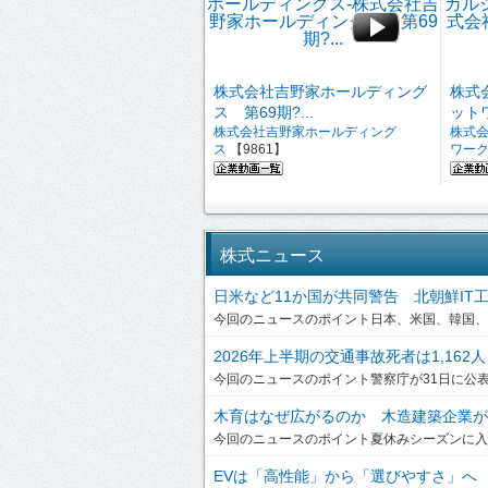
株式会社吉野家ホールディング
株式
ス 第69期?...
ットワ
株式会社吉野家ホールディング
株式
ス
【9861】
ワー
株式ニュース
日米など11か国が共同警告 北朝鮮IT工作員
今回のニュースのポイント日本、米国、韓国、英
2026年上半期の交通事故死者は1,162人
今回のニュースのポイント警察庁が31日に公表した
木育はなぜ広がるのか 木造建築企業が提
今回のニュースのポイント夏休みシーズンに入り
EVは「高性能」から「選びやすさ」へ ボ