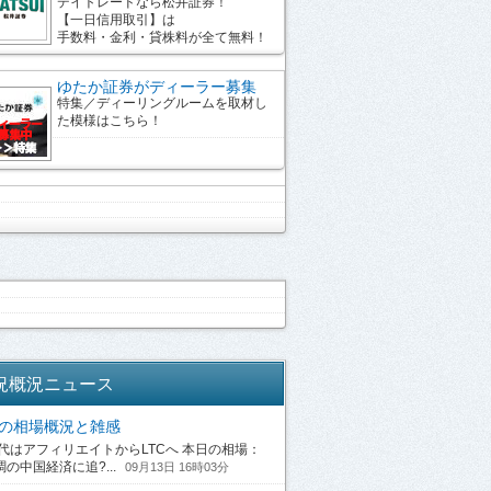
デイトレードなら松井証券！
【一日信用取引】は
手数料・金利・貸株料が全て無料！
ゆたか証券がディーラー募集
特集／ディーリングルームを取材し
た模様はこちら！
況概況ニュース
13の相場概況と雑感
はアフィリエイトからLTCへ 本日の相場：
の中国経済に追?...
09月13日 16時03分