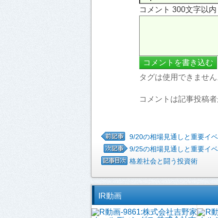
コメント 300文字以
タグは使用できません
コメントは記事投稿者
9/20の相場見通しと重要イ
9/25の相場見通しと重要イ
格差社会と闘う投資術
IR動画