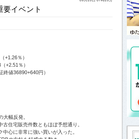
と重要イベント
9（+1.26％）
8（+2.51％）
終値36890+640円）
5％の大幅反発。
中古住宅販売件数ともほぼ予想通り。
ク中心に非常に強い買いが入った。