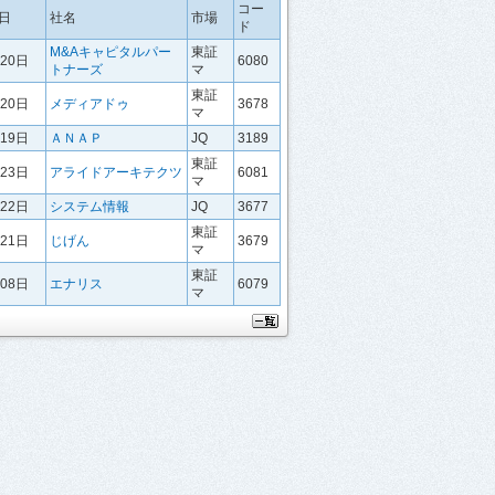
コー
日
社名
市場
ド
M&Aキャピタルパー
東証
月20日
6080
トナーズ
マ
東証
月20日
メディアドゥ
3678
マ
月19日
ＡＮＡＰ
JQ
3189
東証
月23日
アライドアーキテクツ
6081
マ
月22日
システム情報
JQ
3677
東証
月21日
じげん
3679
マ
東証
月08日
エナリス
6079
マ