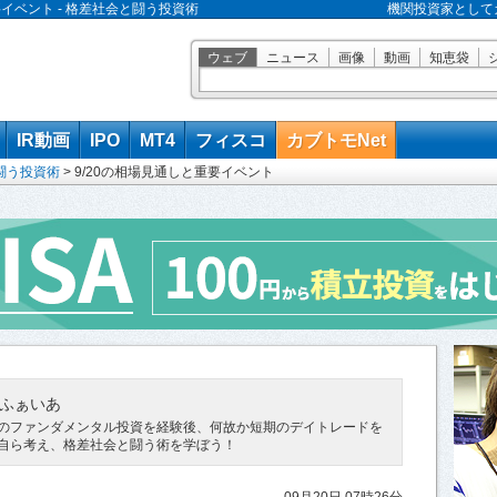
要イベント - 格差社会と闘う投資術
機関投資家として
ウェブ
ニュース
画像
動画
知恵袋
IR動画
IPO
MT4
フィスコ
カブトモNet
闘う投資術
>
9/20の相場見通しと重要イベント
ふぁいあ
のファンダメンタル投資を経験後、何故か短期のデイトレードを
自ら考え、格差社会と闘う術を学ぼう！
09月20日 07時26分