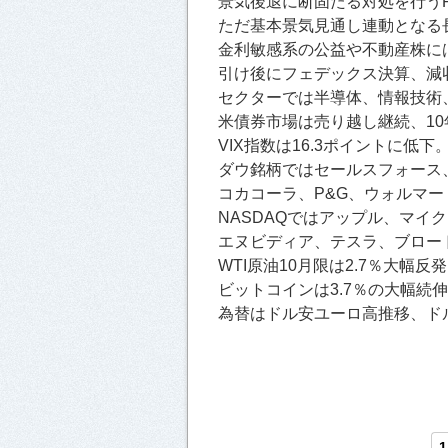
景気後退に断固たる対処を行う
ただ基本景気見通し連動となる
金利敏感系の公益や不動産株に
引け後にフェデックス決算、減
セクターでは半導体、情報技術
米債券市場は売り越し継続、10
VIX指数は16.3ポイントに低下
ダウ銘柄ではセールスフォース
コカコーラ、P&G、ウォルマ
NASDAQではアップル、マイ
エヌビディア、テスラ、ブロード
WTI原油10月限は2.7％大幅
ビットコインは3.7％の大幅続伸
為替はドル安ユーロ高推移、ドル
1