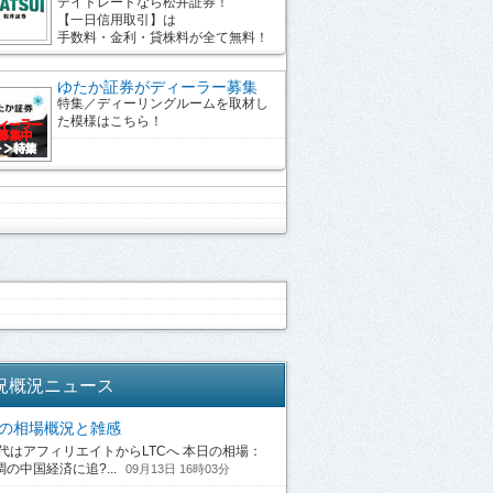
デイトレードなら松井証券！
【一日信用取引】は
手数料・金利・貸株料が全て無料！
ゆたか証券がディーラー募集
特集／ディーリングルームを取材し
た模様はこちら！
況概況ニュース
13の相場概況と雑感
はアフィリエイトからLTCへ 本日の相場：
の中国経済に追?...
09月13日 16時03分