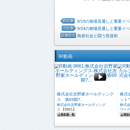
9/19の相場見通しと重要イ
9/24の相場見通しと重要イ
格差社会と闘う投資術
IR動画
株式会社吉野家ホールディング
株式
ス 第69期?...
ットワ
株式会社吉野家ホールディング
株式
ス
【9861】
ワー