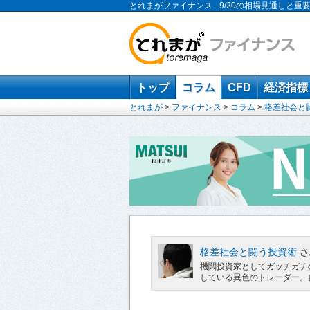
とれまがファイナンス - 9/20の相場見通しと重
トップ
コラム
CFD
経済指標
とれまが
>
ファイナンス
>
コラム
>
格差社会と
格差社会と闘う投資術
さ
機関投資家としてガッチガチ
している異色のトレーダー。