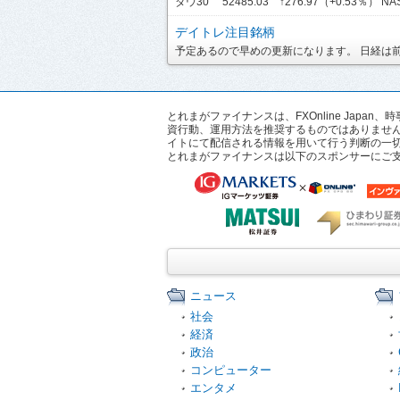
ダウ30 52485.03 ↑276.97（+0.53％） NASD
デイトレ注目銘柄
予定あるので早めの更新になります。 日経は前引
とれまがファイナンスは、FXOnline Ja
資行動、運用方法を推奨するものではありませ
イトにて配信される情報を用いて行う判断の一
とれまがファイナンスは以下のスポンサーにご
ニュース
社会
経済
政治
コンピューター
エンタメ