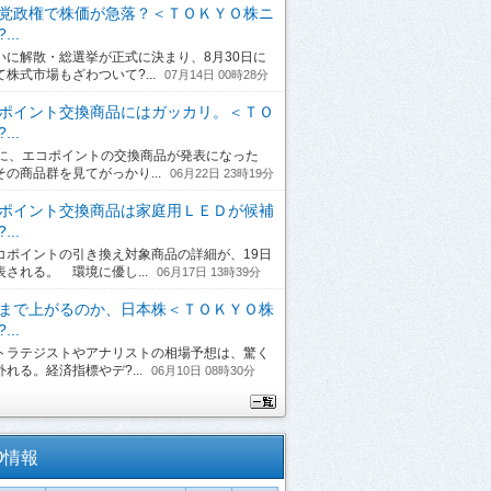
党政権で株価が急落？＜ＴＯＫＹＯ株ニ
...
に解散・総選挙が正式に決まり、8月30日に
て株式市場もざわついて?...
07月14日 00時28分
ポイント交換商品にはガッカリ。＜ＴＯ
...
日に、エコポイントの交換商品が発表になった
その商品群を見てがっかり...
06月22日 23時19分
ポイント交換商品は家庭用ＬＥＤが候補
...
ポイントの引き換え対象商品の詳細が、19日
表される。 環境に優し...
06月17日 13時39分
まで上がるのか、日本株＜ＴＯＫＹＯ株
...
ラテジストやアナリストの相場予想は、驚く
れる。経済指標やデ?...
06月10日 08時30分
O情報