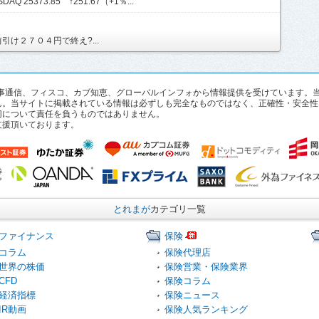
AQ 25373.85 ↑251.67（+1％...
け２７０４円で終え?...
pan、時事通信、フィスコ、カブ知恵、グローバルインフォから情報提供を受けていま
ん。当サイトに掲載されている情報は必ずしも完全なものではなく、正確性・安全性
切について責任を負うものではありません。
支援頂いております。
とれまが
カテゴリ一覧
ファイナンス
保険
コラム
保険代理店
世界の株価
保険営業・保険業界
CFD
保険コラム
経済指標
保険ニュース
IR動画
保険人気ランキング