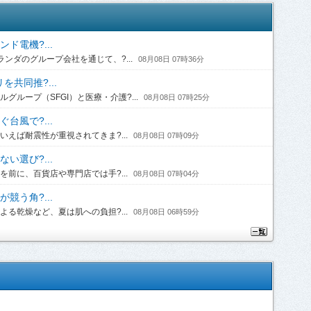
ド電機?...
ンダのグループ会社を通じて、?...
08月08日 07時36分
共同推?...
ループ（SFGI）と医療・介護?...
08月08日 07時25分
台風で?...
えば耐震性が重視されてきま?...
08月08日 07時09分
い選び?...
前に、百貨店や専門店では手?...
08月08日 07時04分
競う角?...
る乾燥など、夏は肌への負担?...
08月08日 06時59分