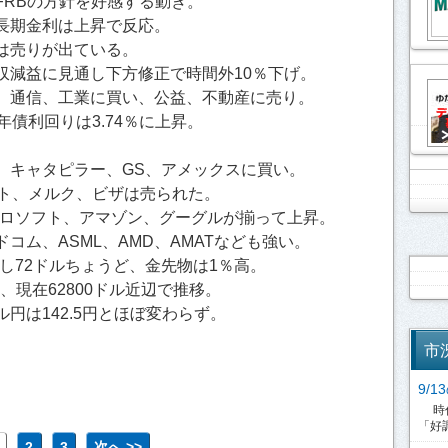
FRBの方針を好感する動き。
長期金利は上昇で反応。
は売りが出ている。
収減益に見通し下方修正で時間外10％下げ。
、通信、工業に買い、公益、不動産に売り。
年債利回りは3.74％に上昇。
。
、キャタピラー、GS、アメックスに買い。
ート、メルク、ビザは売られた。
クロソフト、アマゾン、グーグルが揃って上昇。
コム、ASML、AMD、AMATなども強い。
反発し72ドルちょうど、金先物は1％高。
、現在62800ドル近辺で推移。
円は142.5円とほぼ変わらず。
市
9/
時代
「好調
2
3
次へ >>