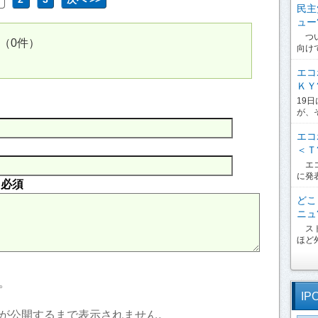
民主
ュー?
つい
（0件）
向け
エコ
ＫＹ?
19
が、
エコ
＜Ｔ?
エコ
に発
内
必須
どこ
ニュ?
スト
ほど外
。
IP
が公開するまで表示されません。