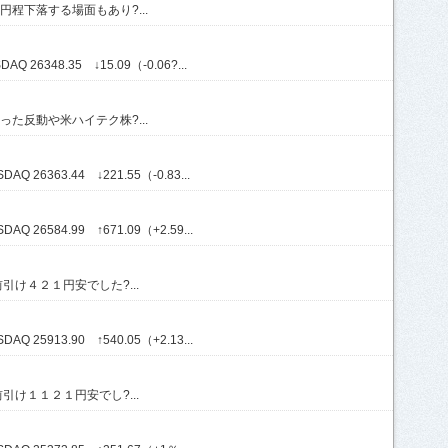
程下落する場面もあり?...
Q 26348.35 ↓15.09（-0.06?...
た反動や米ハイテク株?...
Q 26363.44 ↓221.55（-0.83...
Q 26584.99 ↑671.09（+2.59...
け４２１円安でした?...
Q 25913.90 ↑540.05（+2.13...
け１１２１円安でし?...