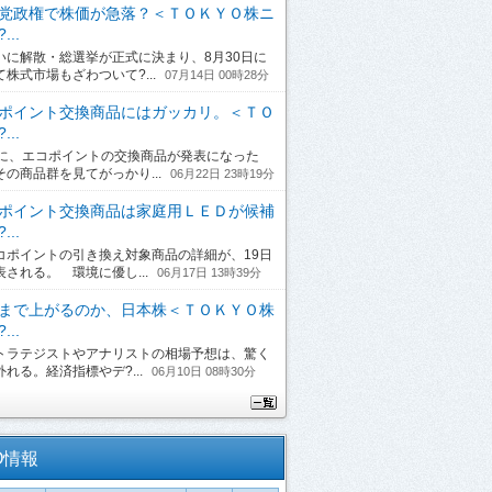
党政権で株価が急落？＜ＴＯＫＹＯ株ニ
...
に解散・総選挙が正式に決まり、8月30日に
て株式市場もざわついて?...
07月14日 00時28分
ポイント交換商品にはガッカリ。＜ＴＯ
...
日に、エコポイントの交換商品が発表になった
その商品群を見てがっかり...
06月22日 23時19分
ポイント交換商品は家庭用ＬＥＤが候補
...
ポイントの引き換え対象商品の詳細が、19日
表される。 環境に優し...
06月17日 13時39分
まで上がるのか、日本株＜ＴＯＫＹＯ株
...
ラテジストやアナリストの相場予想は、驚く
れる。経済指標やデ?...
06月10日 08時30分
O情報