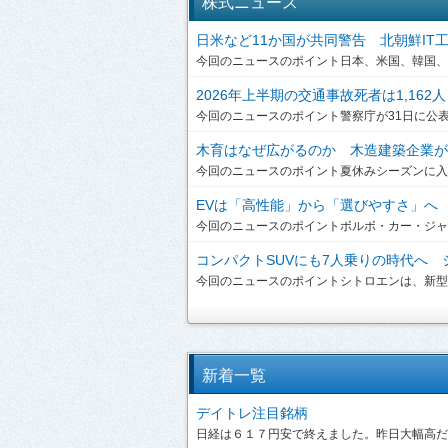
株式ニュース
日米など11か国が共同警告 北朝鮮IT工作員
今回のニュースのポイント日本、米国、韓国、英
2026年上半期の交通事故死者は1,162人
今回のニュースのポイント警察庁が31日に公表した
木育はなぜ広がるのか 木造建築企業が提
今回のニュースのポイント夏休みシーズンに入り
EVは「高性能」から「選びやすさ」へ ボ
今回のニュースのポイントボルボ・カー・ジャパンは、
コンパクトSUVにも7人乗りの時代へ シ
今回のニュースのポイントシトロエンは、新型「C3 A
新着一覧
デイトレ注目銘柄
日経は６１７円安で終えました。昨日大幅高だっ