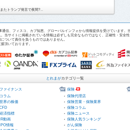
たトランプ発言で夜間?...
pan、時事通信、フィスコ、カブ知恵、グローバルインフォから情報提供を受けていま
ん。当サイトに掲載されている情報は必ずしも完全なものではなく、正確性・安全性
切について責任を負うものではありません。
支援頂いております。
とれまが
カテゴリ一覧
ファイナンス
保険
コラム
保険代理店
世界の株価
保険営業・保険業界
CFD
保険コラム
経済指標
保険ニュース
IR動画
保険人気ランキング
IPO情報
がん保険