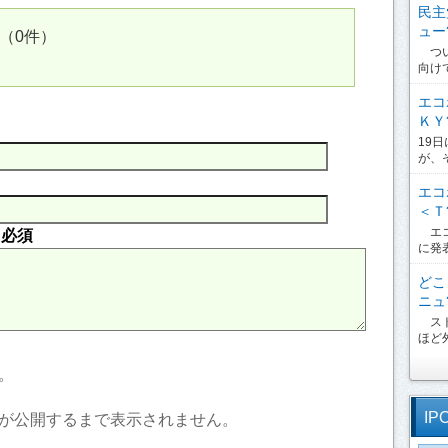
民主
ュー?
（0件）
つい
向け
エコ
ＫＹ?
19
が、
エコ
＜Ｔ?
エコ
内
必須
に発
どこ
ニュ?
スト
ほど外
。
IP
が公開するまで表示されません。