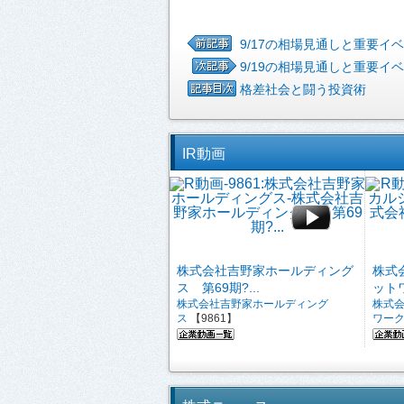
9/17の相場見通しと重要イ
9/19の相場見通しと重要イ
格差社会と闘う投資術
IR動画
株式会社吉野家ホールディング
株式
ス 第69期?...
ットワ
株式会社吉野家ホールディング
株式
ス
【9861】
ワー