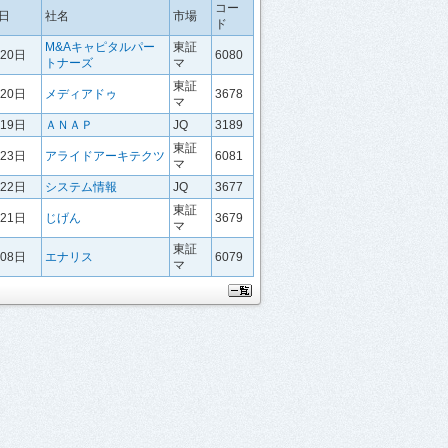
コー
日
社名
市場
ド
M&Aキャピタルパー
東証
月20日
6080
トナーズ
マ
東証
月20日
メディアドゥ
3678
マ
月19日
ＡＮＡＰ
JQ
3189
東証
月23日
アライドアーキテクツ
6081
マ
月22日
システム情報
JQ
3677
東証
月21日
じげん
3679
マ
東証
月08日
エナリス
6079
マ