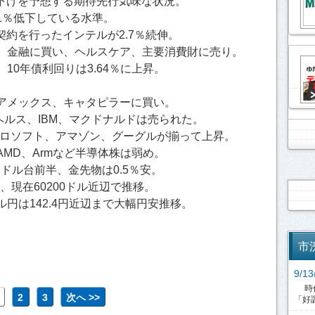
利下げを予想する期待先行気味な状況。
1％低下している水準。
型契約を行ったインテルが2.7％続伸。
、金融に買い、ヘルスケア、主要消費財に売り。
10年債利回りは3.64％に上昇。
。
アメックス、キャタピラーに買い。
ルス、IBM、マクドナルドは売られた。
クロソフト、アマゾン、グーグルが揃って上昇。
MD、Armなど半導体株は弱め。
71ドル台前半、金先物は0.5％安。
、現在60200ドル近辺で推移。
円は142.4円近辺まで大幅円安推移。
市
9/
時代
2
3
次へ >>
「好調