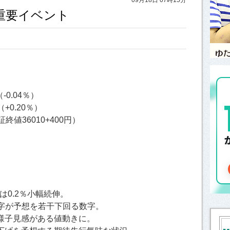
と重要イベント
-0.04％）
（+0.20％）
終値36010+400円）
は0.2％小幅続伸。
字が予想を若干下回る数字。
、様子見感がある値動きに。