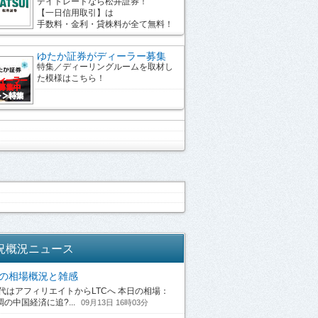
デイトレードなら松井証券！
【一日信用取引】は
手数料・金利・貸株料が全て無料！
ゆたか証券がディーラー募集
特集／ディーリングルームを取材し
た模様はこちら！
況概況ニュース
13の相場概況と雑感
はアフィリエイトからLTCへ 本日の相場：
の中国経済に追?...
09月13日 16時03分