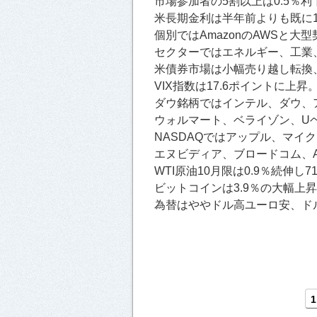
市場参加者の5割以上は0.5％
米長期金利は半年前よりも既に
個別ではAmazonのAWSと大
セクターではエネルギー、工業
米債券市場は小幅売り越し転換、
VIX指数は17.6ポイントに上昇
ダウ銘柄ではインテル、ダウ、
ウォルマート、ベライゾン、Uヘ
NASDAQではアップル、マイ
エヌビディア、ブロードコム、A
WTI原油10月限は0.9％続伸し
ビットコインは3.9％の大幅上昇
為替はややドル高ユーロ安、ドル
1