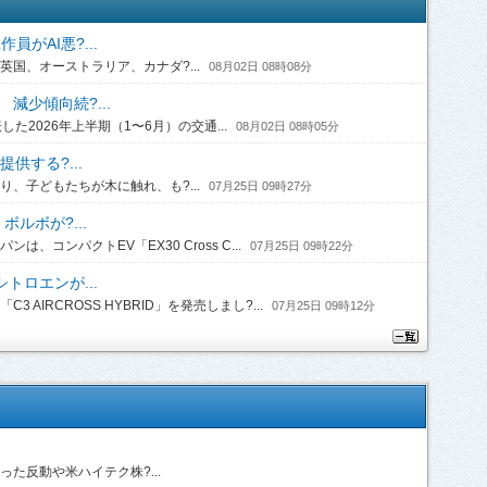
がAI悪?...
国、オーストラリア、カナダ?...
08月02日 08時08分
 減少傾向続?...
2026年上半期（1〜6月）の交通...
08月02日 08時05分
供する?...
、子どもたちが木に触れ、も?...
07月25日 09時27分
ルボが?...
コンパクトEV「EX30 Cross C...
07月25日 09時22分
トロエンが...
IRCROSS HYBRID」を発売しまし?...
07月25日 09時12分
た反動や米ハイテク株?...