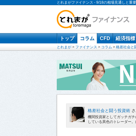
とれまがファイナンス - 9/18の相場見通しと重
トップ
コラム
CFD
経済指標
とれまが
>
ファイナンス
>
コラム
>
格差社会と
格差社会と闘う投資術
さ
機関投資家としてガッチガチ
している異色のトレーダー。