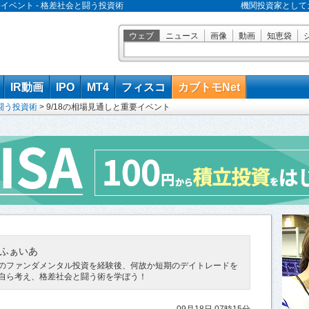
要イベント - 格差社会と闘う投資術
機関投資家として
ウェブ
ニュース
画像
動画
知恵袋
IR動画
IPO
MT4
フィスコ
カブトモNet
闘う投資術
>
9/18の相場見通しと重要イベント
ふぁいあ
のファンダメンタル投資を経験後、何故か短期のデイトレードを
自ら考え、格差社会と闘う術を学ぼう！
09月18日 07時15分