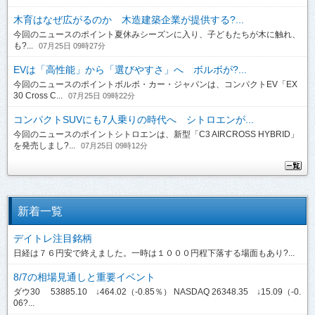
木育はなぜ広がるのか 木造建築企業が提供する?...
今回のニュースのポイント夏休みシーズンに入り、子どもたちが木に触れ、
も?...
07月25日 09時27分
EVは「高性能」から「選びやすさ」へ ボルボが?...
今回のニュースのポイントボルボ・カー・ジャパンは、コンパクトEV「EX
30 Cross C...
07月25日 09時22分
コンパクトSUVにも7人乗りの時代へ シトロエンが...
今回のニュースのポイントシトロエンは、新型「C3 AIRCROSS HYBRID」
を発売しまし?...
07月25日 09時12分
新着一覧
デイトレ注目銘柄
日経は７６円安で終えました。一時は１０００円程下落する場面もあり?...
8/7の相場見通しと重要イベント
ダウ30 53885.10 ↓464.02（-0.85％） NASDAQ 26348.35 ↓15.09（-0.
06?...