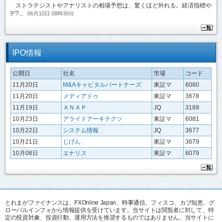
ストラテジストやアナリストの相場予想は、驚くほど外れる。経済指標や
デ?...
06月10日 08時30分
IPO情報
公開日
社名
市場
コード
11月20日
M&Aキャピタルパートナーズ
東証マ
6080
11月20日
メディアドゥ
東証マ
3678
11月19日
ＡＮＡＰ
JQ
3189
10月23日
アライドアーキテクツ
東証マ
6081
10月22日
システム情報
JQ
3677
10月21日
じげん
東証マ
3679
10月08日
エナリス
東証マ
6079
とれまがファイナンスは、FXOnline Japan、時事通信、フィスコ、カブ知恵、グ
ローバルインフォから情報提供を受けています。当サイトは閲覧者に対して、特
定の投資対象、投資行動、運用方法を推奨するものではありません。当サイトに