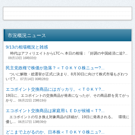
市況概況ニュース
9/13の相場概況と雑感
時代はアフィリエイトからLTCへ 本日の相場：「好調の中国経済に追?...
09月13日 16時03分
民主党政権で株価が急落？＜ＴＯＫＹＯ株ニュー?...
ついに解散・総選挙が正式に決まり、8月30日に向けて株式市場もざわつ
いて?...
07月14日 00時28分
エコポイント交換商品にはガッカリ。＜ＴＯＫＹ?...
19日に、エコポイントの交換商品が発表になったが、その商品群を見てがっ
かり...
06月22日 23時19分
エコポイント交換商品は家庭用ＬＥＤが候補＜Ｔ?...
エコポイントの引き換え対象商品の詳細が、19日に発表される。 環境に
優し...
06月17日 13時39分
どこまで上がるのか、日本株＜ＴＯＫＹＯ株ニュ?...