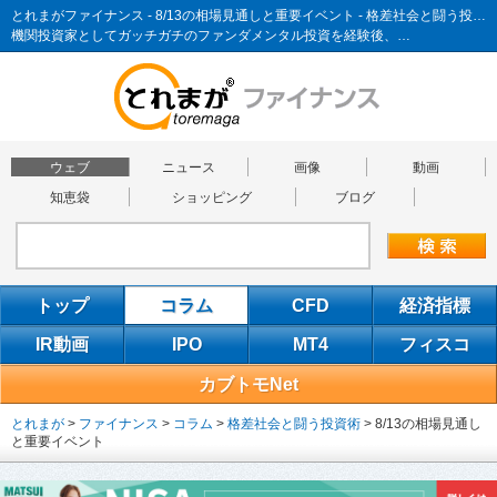
とれまがファイナンス - 8/13の相場見通しと重要イベント - 格差社会と闘う投資術
機関投資家としてガッチガチのファンダメンタル投資を経験後、…
ウェブ
ニュース
画像
動画
知恵袋
ショッピング
ブログ
トップ
コラム
CFD
経済指標
IR動画
IPO
MT4
フィスコ
カブトモNet
とれまが
>
ファイナンス
>
コラム
>
格差社会と闘う投資術
>
8/13の相場見通し
と重要イベント