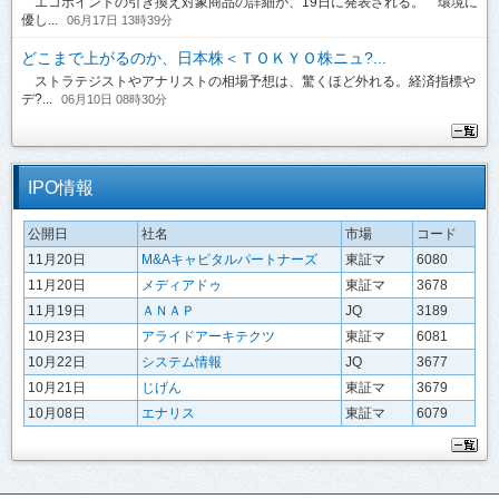
エコポイントの引き換え対象商品の詳細が、19日に発表される。 環境に
優し...
06月17日 13時39分
どこまで上がるのか、日本株＜ＴＯＫＹＯ株ニュ?...
ストラテジストやアナリストの相場予想は、驚くほど外れる。経済指標や
デ?...
06月10日 08時30分
IPO情報
公開日
社名
市場
コード
11月20日
M&Aキャピタルパートナーズ
東証マ
6080
11月20日
メディアドゥ
東証マ
3678
11月19日
ＡＮＡＰ
JQ
3189
10月23日
アライドアーキテクツ
東証マ
6081
10月22日
システム情報
JQ
3677
10月21日
じげん
東証マ
3679
10月08日
エナリス
東証マ
6079