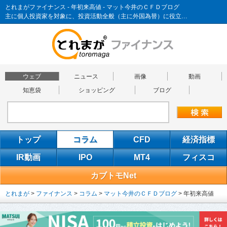
とれまがファイナンス - 年初来高値 - マット今井のＣＦＤブログ
主に個人投資家を対象に、投資活動全般（主に外国為替）に役立…
ウェブ
ニュース
画像
動画
知恵袋
ショッピング
ブログ
トップ
コラム
CFD
経済指標
IR動画
IPO
MT4
フィスコ
カブトモNet
とれまが
>
ファイナンス
>
コラム
>
マット今井のＣＦＤブログ
>
年初来高値