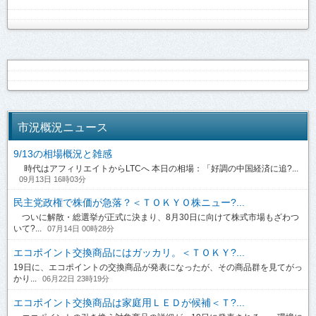
市況概況ニュース
9/13の相場概況と雑感
時代はアフィリエイトからLTCへ 本日の相場：「好調の中国経済に追?...
09月13日 16時03分
民主党政権で株価が急落？＜ＴＯＫＹＯ株ニュー?...
ついに解散・総選挙が正式に決まり、8月30日に向けて株式市場もざわつ
いて?...
07月14日 00時28分
エコポイント交換商品にはガッカリ。＜ＴＯＫＹ?...
19日に、エコポイントの交換商品が発表になったが、その商品群を見てがっ
かり...
06月22日 23時19分
エコポイント交換商品は家庭用ＬＥＤが候補＜Ｔ?...