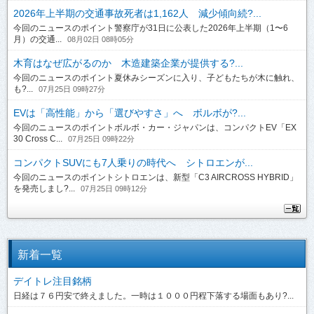
2026年上半期の交通事故死者は1,162人 減少傾向続?...
今回のニュースのポイント警察庁が31日に公表した2026年上半期（1〜6
月）の交通...
08月02日 08時05分
木育はなぜ広がるのか 木造建築企業が提供する?...
今回のニュースのポイント夏休みシーズンに入り、子どもたちが木に触れ、
も?...
07月25日 09時27分
EVは「高性能」から「選びやすさ」へ ボルボが?...
今回のニュースのポイントボルボ・カー・ジャパンは、コンパクトEV「EX
30 Cross C...
07月25日 09時22分
コンパクトSUVにも7人乗りの時代へ シトロエンが...
今回のニュースのポイントシトロエンは、新型「C3 AIRCROSS HYBRID」
を発売しまし?...
07月25日 09時12分
新着一覧
デイトレ注目銘柄
日経は７６円安で終えました。一時は１０００円程下落する場面もあり?...