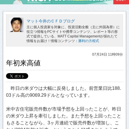
マット今井のＣＦＤブログ
主に個人投資家を対象に、投資活動全般（主に外国為替）に
役立つ情報をPCサイトや携帯コンテンツ、レポート等の形
式で提供している、MATT Capital Managementが採れたて
情報をお届け！情報コンテンツ：
勝利の方程式
07月24日 11時09分
年初来高値
昨日の米ダウは大幅に反発しました。前営業日比188.
03ドル高の9069.29ドルとなっています。
米中古住宅販売件数が市場予想を上回ったことが、昨日
の米ダウ上昇を牽引しました。また予想を上回ったこと
もさることながら、3ヶ月連続で販売件数が増加し、こ