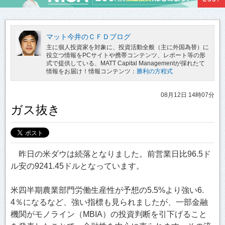
マット今井のＣＦＤブログ
主に個人投資家を対象に、投資活動全般（主に外国為替）に
役立つ情報をPCサイトや携帯コンテンツ、レポート等の形
式で提供している、MATT Capital Managementが採れたて
情報をお届け！情報コンテンツ：
勝利の方程式
08月12日 14時07分
ガス抜き
昨日の米ダウは続落となりました。前営業日比96.5ド
ル安の9241.45ドルとなっています。
米四半期農業部門労働生産性が予想の5.5%より強い6.
4％になるなど、強い指標も見られましたが、一部金融
機関がモノライン（MBIA）の投資判断を引下げること