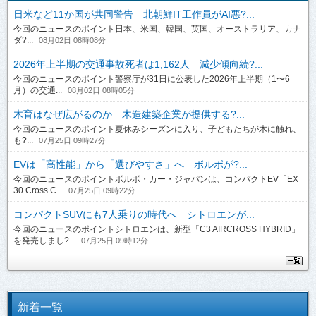
日米など11か国が共同警告 北朝鮮IT工作員がAI悪?...
今回のニュースのポイント日本、米国、韓国、英国、オーストラリア、カナ
ダ?...
08月02日 08時08分
2026年上半期の交通事故死者は1,162人 減少傾向続?...
今回のニュースのポイント警察庁が31日に公表した2026年上半期（1〜6
月）の交通...
08月02日 08時05分
木育はなぜ広がるのか 木造建築企業が提供する?...
今回のニュースのポイント夏休みシーズンに入り、子どもたちが木に触れ、
も?...
07月25日 09時27分
EVは「高性能」から「選びやすさ」へ ボルボが?...
今回のニュースのポイントボルボ・カー・ジャパンは、コンパクトEV「EX
30 Cross C...
07月25日 09時22分
コンパクトSUVにも7人乗りの時代へ シトロエンが...
今回のニュースのポイントシトロエンは、新型「C3 AIRCROSS HYBRID」
を発売しまし?...
07月25日 09時12分
新着一覧