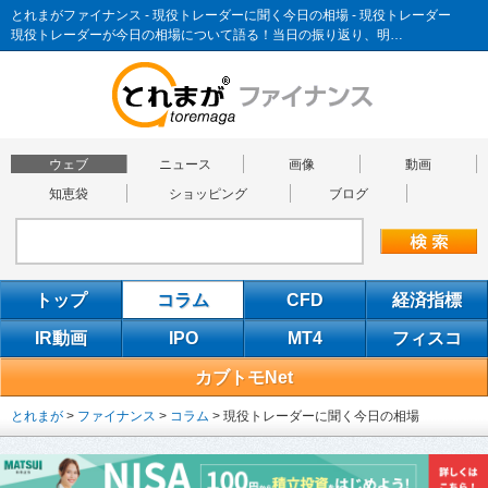
とれまがファイナンス - 現役トレーダーに聞く今日の相場 - 現役トレーダー
現役トレーダーが今日の相場について語る！当日の振り返り、明…
ウェブ
ニュース
画像
動画
知恵袋
ショッピング
ブログ
トップ
コラム
CFD
経済指標
IR動画
IPO
MT4
フィスコ
カブトモNet
とれまが
>
ファイナンス
>
コラム
>
現役トレーダーに聞く今日の相場