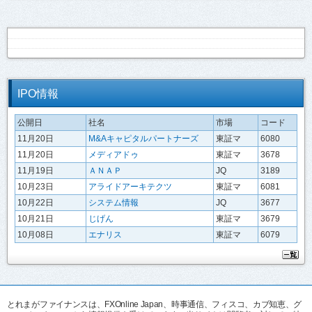
IPO情報
公開日
社名
市場
コード
11月20日
M&Aキャピタルパートナーズ
東証マ
6080
11月20日
メディアドゥ
東証マ
3678
11月19日
ＡＮＡＰ
JQ
3189
10月23日
アライドアーキテクツ
東証マ
6081
10月22日
システム情報
JQ
3677
10月21日
じげん
東証マ
3679
10月08日
エナリス
東証マ
6079
とれまがファイナンスは、FXOnline Japan、時事通信、フィスコ、カブ知恵、グ