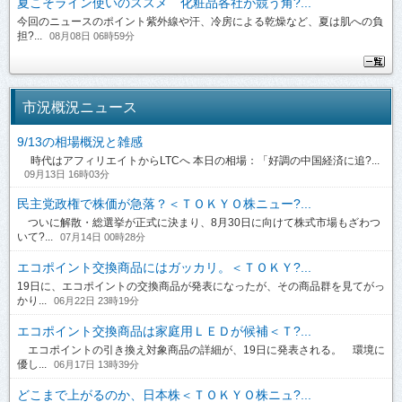
夏こそライン使いのススメ 化粧品各社が競う角?...
今回のニュースのポイント紫外線や汗、冷房による乾燥など、夏は肌への負
担?...
08月08日 06時59分
市況概況ニュース
9/13の相場概況と雑感
時代はアフィリエイトからLTCへ 本日の相場：「好調の中国経済に追?...
09月13日 16時03分
民主党政権で株価が急落？＜ＴＯＫＹＯ株ニュー?...
ついに解散・総選挙が正式に決まり、8月30日に向けて株式市場もざわつ
いて?...
07月14日 00時28分
エコポイント交換商品にはガッカリ。＜ＴＯＫＹ?...
19日に、エコポイントの交換商品が発表になったが、その商品群を見てがっ
かり...
06月22日 23時19分
エコポイント交換商品は家庭用ＬＥＤが候補＜Ｔ?...
エコポイントの引き換え対象商品の詳細が、19日に発表される。 環境に
優し...
06月17日 13時39分
どこまで上がるのか、日本株＜ＴＯＫＹＯ株ニュ?...