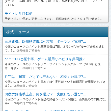
ダウ30 52485.03 ↑276.97（+0.53％） NASDAQ 25373.85 ↑251.67
（+1％...
デイトレ注目銘柄
予定あるので早めの更新になります。 日経は前引け２７０４円で終え?...
株式ニュース
三菱電機、欧州鉄道市場へ攻勢 ポーランド電機?...
今回のニュースのポイント三菱電機は7日、オランダのグループ会社を通じ
て、?...
08月08日 07時36分
ソニーFGと桜十字、ゲーム活用リハビリを共同推?...
今回のニュースのポイントソニーフィナンシャルグループ（SFGI）と医
療・介護?...
08月08日 07時25分
住宅は「耐震」だけでは守れない 相次ぐ台風で?...
今回のニュースのポイント日本では住宅性能といえば耐震性が重視されてき
ま?...
08月08日 07時09分
お盆の帰省手土産、何を選ぶ？ 失敗しない選び?...
今回のニュースのポイントお盆の帰省シーズンを前に、百貨店や専門店では
手?...
08月08日 07時04分