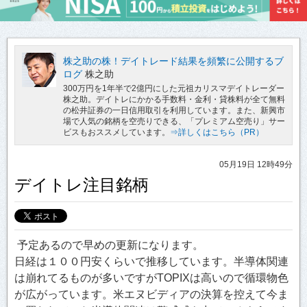
株之助の株！デイトレード結果を頻繁に公開するブ
ログ
株之助
300万円を1年半で2億円にした元祖カリスマデイトレーダー
株之助。デイトレにかかる手数料・金利・貸株料が全て無料
の松井証券の一日信用取引を利用しています。また、新興市
場で人気の銘柄を空売りできる、「プレミアム空売り」サー
ビスもおススメしています。
⇒詳しくはこちら（PR）
05月19日 12時49分
デイトレ注目銘柄
予定あるので早めの更新になります。
日経は１００円安くらいで推移しています。半導体関連
は崩れてるものが多いですがTOPIXは高いので循環物色
が広がっています。米エヌビディアの決算を控えて今ま