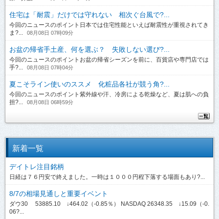
住宅は「耐震」だけでは守れない 相次ぐ台風で?...
今回のニュースのポイント日本では住宅性能といえば耐震性が重視されてき
ま?...
08月08日 07時09分
お盆の帰省手土産、何を選ぶ？ 失敗しない選び?...
今回のニュースのポイントお盆の帰省シーズンを前に、百貨店や専門店では
手?...
08月08日 07時04分
夏こそライン使いのススメ 化粧品各社が競う角?...
今回のニュースのポイント紫外線や汗、冷房による乾燥など、夏は肌への負
担?...
08月08日 06時59分
新着一覧
デイトレ注目銘柄
日経は７６円安で終えました。一時は１０００円程下落する場面もあり?...
8/7の相場見通しと重要イベント
ダウ30 53885.10 ↓464.02（-0.85％） NASDAQ 26348.35 ↓15.09（-0.
06?...