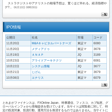
ストラテジストやアナリストの相場予想は、驚くほど外れる。経済指標や
デ?...
06月10日 08時30分
IPO情報
公開日
社名
市場
コード
11月20日
M&Aキャピタルパートナーズ
東証マ
6080
11月20日
メディアドゥ
東証マ
3678
11月19日
ＡＮＡＰ
JQ
3189
10月23日
アライドアーキテクツ
東証マ
6081
10月22日
システム情報
JQ
3677
10月21日
じげん
東証マ
3679
10月08日
エナリス
東証マ
6079
とれまがファイナンスは、FXOnline Japan、時事通信、フィスコ、カブ知恵、グ
ローバルインフォから情報提供を受けています。当サイトは閲覧者に対して、特
定の投資対象、投資行動、運用方法を推奨するものではありません。当サイトに