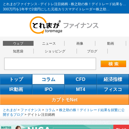
とれまがファイナンス - デイトレ注目銘柄 - 株之助の株！デイトレード結果を頻繁に公開するブログ
300万円を1年半で2億円にした元祖カリスマデイトレーダー株之助…
ウェブ
ニュース
画像
動画
知恵袋
ショッピング
ブログ
トップ
コラム
CFD
経済指標
IR動画
IPO
MT4
フィスコ
カブトモNet
とれまが
>
ファイナンス
>
コラム
>
株之助の株！デイトレード結果を頻繁に公
開するブログ
>
デイトレ注目銘柄