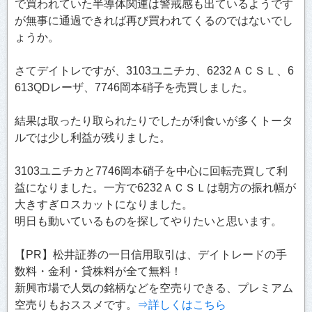
で買われていた半導体関連は警戒感も出ているようです
が無事に通過できれば再び買われてくるのではないでし
ょうか。
さてデイトレですが、3103ユニチカ、6232ＡＣＳＬ、6
613QDレーザ、7746岡本硝子を売買しました。
結果は取ったり取られたりでしたが利食いが多くトータ
ルでは少し利益が残りました。
3103ユニチカと7746岡本硝子を中心に回転売買して利
益になりました。一方で6232ＡＣＳＬは朝方の振れ幅が
大きすぎロスカットになりました。
明日も動いているものを探してやりたいと思います。
【PR】松井証券の一日信用取引は、デイトレードの手
数料・金利・貸株料が全て無料！
新興市場で人気の銘柄などを空売りできる、プレミアム
空売りもおススメです。
⇒詳しくはこちら