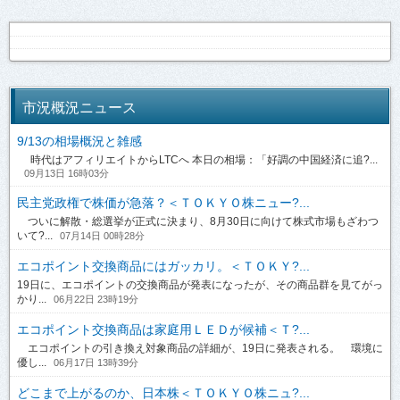
市況概況ニュース
9/13の相場概況と雑感
時代はアフィリエイトからLTCへ 本日の相場：「好調の中国経済に追?...
09月13日 16時03分
民主党政権で株価が急落？＜ＴＯＫＹＯ株ニュー?...
ついに解散・総選挙が正式に決まり、8月30日に向けて株式市場もざわつ
いて?...
07月14日 00時28分
エコポイント交換商品にはガッカリ。＜ＴＯＫＹ?...
19日に、エコポイントの交換商品が発表になったが、その商品群を見てがっ
かり...
06月22日 23時19分
エコポイント交換商品は家庭用ＬＥＤが候補＜Ｔ?...
エコポイントの引き換え対象商品の詳細が、19日に発表される。 環境に
優し...
06月17日 13時39分
どこまで上がるのか、日本株＜ＴＯＫＹＯ株ニュ?...