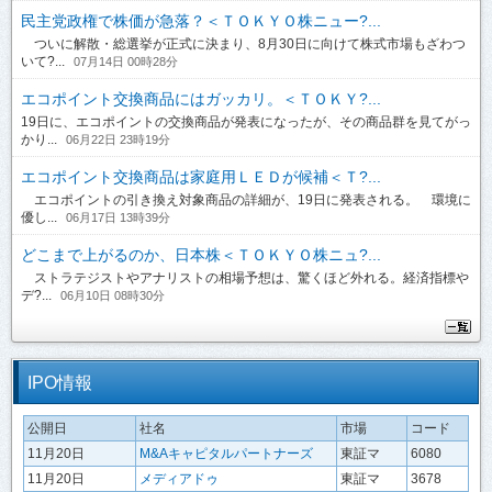
民主党政権で株価が急落？＜ＴＯＫＹＯ株ニュー?...
ついに解散・総選挙が正式に決まり、8月30日に向けて株式市場もざわつ
いて?...
07月14日 00時28分
エコポイント交換商品にはガッカリ。＜ＴＯＫＹ?...
19日に、エコポイントの交換商品が発表になったが、その商品群を見てがっ
かり...
06月22日 23時19分
エコポイント交換商品は家庭用ＬＥＤが候補＜Ｔ?...
エコポイントの引き換え対象商品の詳細が、19日に発表される。 環境に
優し...
06月17日 13時39分
どこまで上がるのか、日本株＜ＴＯＫＹＯ株ニュ?...
ストラテジストやアナリストの相場予想は、驚くほど外れる。経済指標や
デ?...
06月10日 08時30分
IPO情報
公開日
社名
市場
コード
11月20日
M&Aキャピタルパートナーズ
東証マ
6080
11月20日
メディアドゥ
東証マ
3678