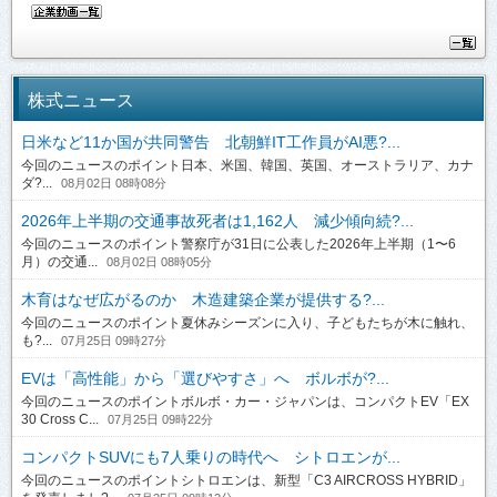
株式ニュース
日米など11か国が共同警告 北朝鮮IT工作員がAI悪?...
今回のニュースのポイント日本、米国、韓国、英国、オーストラリア、カナ
ダ?...
08月02日 08時08分
2026年上半期の交通事故死者は1,162人 減少傾向続?...
今回のニュースのポイント警察庁が31日に公表した2026年上半期（1〜6
月）の交通...
08月02日 08時05分
木育はなぜ広がるのか 木造建築企業が提供する?...
今回のニュースのポイント夏休みシーズンに入り、子どもたちが木に触れ、
も?...
07月25日 09時27分
EVは「高性能」から「選びやすさ」へ ボルボが?...
今回のニュースのポイントボルボ・カー・ジャパンは、コンパクトEV「EX
30 Cross C...
07月25日 09時22分
コンパクトSUVにも7人乗りの時代へ シトロエンが...
今回のニュースのポイントシトロエンは、新型「C3 AIRCROSS HYBRID」