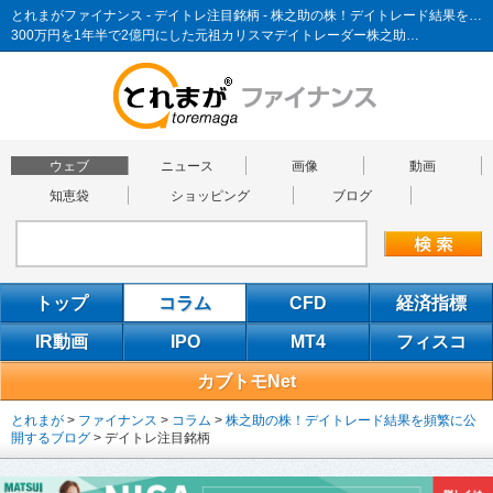
とれまがファイナンス - デイトレ注目銘柄 - 株之助の株！デイトレード結果を頻繁に公開するブログ
300万円を1年半で2億円にした元祖カリスマデイトレーダー株之助…
ウェブ
ニュース
画像
動画
知恵袋
ショッピング
ブログ
トップ
コラム
CFD
経済指標
IR動画
IPO
MT4
フィスコ
カブトモNet
とれまが
>
ファイナンス
>
コラム
>
株之助の株！デイトレード結果を頻繁に公
開するブログ
>
デイトレ注目銘柄