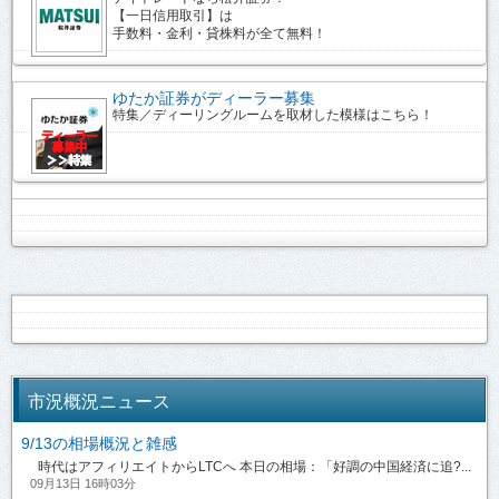
【一日信用取引】は
手数料・金利・貸株料が全て無料！
ゆたか証券がディーラー募集
特集／ディーリングルームを取材した模様はこちら！
市況概況ニュース
9/13の相場概況と雑感
時代はアフィリエイトからLTCへ 本日の相場：「好調の中国経済に追?...
09月13日 16時03分