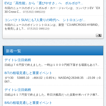
EVは「高性能」から「選びやすさ」へ ボルボが?...
今回のニュースのポイントボルボ・カー・ジャパンは、コンパクトEV「EX
30 Cross C...
07月25日 09時22分
コンパクトSUVにも7人乗りの時代へ シトロエンが...
今回のニュースのポイントシトロエンは、新型「C3 AIRCROSS HYBRID」
を発売しまし?...
07月25日 09時12分
新着一覧
デイトレ注目銘柄
日経は７６円安で終えました。一時は１０００円程下落する場面もあり?...
8/7の相場見通しと重要イベント
ダウ30 53885.10 ↓464.02（-0.85％） NASDAQ 26348.35 ↓15.09（-0.
06?...
デイトレ注目銘柄
日経は６１７円安で終えました。昨日大幅高だった反動や米ハイテク株?...
8/6の相場見通しと重要イベント