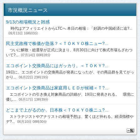
市況概況ニュース
9/13の相場概況と雑感
時代はアフィリエイトからLTCへ 本日の相場：「好調の中国経済に追?...
09月13日 16時03分
民主党政権で株価が急落？＜ＴＯＫＹＯ株ニュー?...
ついに解散・総選挙が正式に決まり、8月30日に向けて株式市場もざわつ
いて?...
07月14日 00時28分
エコポイント交換商品にはガッカリ。＜ＴＯＫＹ?...
19日に、エコポイントの交換商品が発表になったが、その商品群を見てがっ
かり...
06月22日 23時19分
エコポイント交換商品は家庭用ＬＥＤが候補＜Ｔ?...
エコポイントの引き換え対象商品の詳細が、19日に発表される。 環境に
優し...
06月17日 13時39分
どこまで上がるのか、日本株＜ＴＯＫＹＯ株ニュ?...
ストラテジストやアナリストの相場予想は、驚くほど外れる。経済指標や
デ?...
06月10日 08時30分