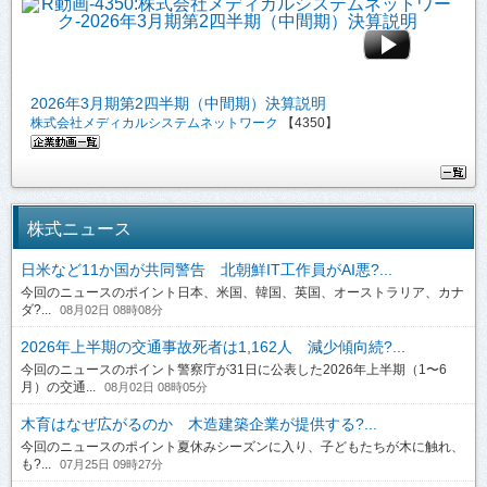
2026年3月期第2四半期（中間期）決算説明
株式会社メディカルシステムネットワーク
【4350】
株式ニュース
日米など11か国が共同警告 北朝鮮IT工作員がAI悪?...
今回のニュースのポイント日本、米国、韓国、英国、オーストラリア、カナ
ダ?...
08月02日 08時08分
2026年上半期の交通事故死者は1,162人 減少傾向続?...
今回のニュースのポイント警察庁が31日に公表した2026年上半期（1〜6
月）の交通...
08月02日 08時05分
木育はなぜ広がるのか 木造建築企業が提供する?...
今回のニュースのポイント夏休みシーズンに入り、子どもたちが木に触れ、
も?...
07月25日 09時27分