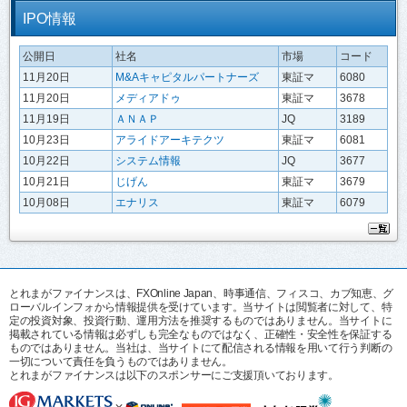
IPO情報
公開日
社名
市場
コード
11月20日
M&Aキャピタルパートナーズ
東証マ
6080
11月20日
メディアドゥ
東証マ
3678
11月19日
ＡＮＡＰ
JQ
3189
10月23日
アライドアーキテクツ
東証マ
6081
10月22日
システム情報
JQ
3677
10月21日
じげん
東証マ
3679
10月08日
エナリス
東証マ
6079
とれまがファイナンスは、FXOnline Japan、時事通信、フィスコ、カブ知恵、グ
ローバルインフォから情報提供を受けています。当サイトは閲覧者に対して、特
定の投資対象、投資行動、運用方法を推奨するものではありません。当サイトに
掲載されている情報は必ずしも完全なものではなく、正確性・安全性を保証する
ものではありません。当社は、当サイトにて配信される情報を用いて行う判断の
一切について責任を負うものではありません。
とれまがファイナンスは以下のスポンサーにご支援頂いております。