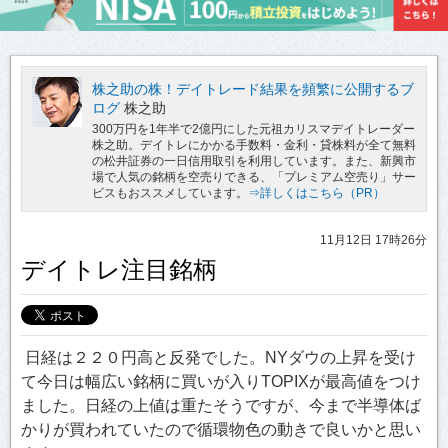
株之助の株！デイトレード結果を頻繁に公開するブ
ログ
株之助
300万円を1年半で2億円にした元祖カリスマデイトレーダー
株之助。デイトレにかかる手数料・金利・貸株料が全て無料
の松井証券の一日信用取引を利用しています。また、新興市
場で人気の銘柄を空売りできる、「プレミアム空売り」サー
ビスもおススメしています。
⇒詳しくはこちら（PR）
11月12日 17時26分
デイトレ注目銘柄
日経は２２０円高と反発でした。NYダウの上昇を受け
て今日は幅広い銘柄に買いが入りTOPIXが最高値をつけ
ました。日経の上値は重たそうですが、今まで半導体ば
かりが買われていたので循環物色の動きで良いかと思い