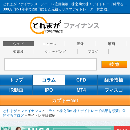
とれまがファイナンス - デイトレ注目銘柄 - 株之助の株！デイトレード結果を頻繁に公開するブログ
300万円を1年半で2億円にした元祖カリスマデイトレーダー株之助…
ウェブ
ニュース
画像
動画
知恵袋
ショッピング
ブログ
トップ
コラム
CFD
経済指標
IR動画
IPO
MT4
フィスコ
カブトモNet
とれまが
>
ファイナンス
>
コラム
>
株之助の株！デイトレード結果を頻繁に公
開するブログ
>
デイトレ注目銘柄