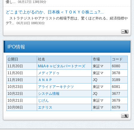
優し...
06月17日 13時39分
どこまで上がるのか、日本株＜ＴＯＫＹＯ株ニュ?...
ストラテジストやアナリストの相場予想は、驚くほど外れる。経済指標や
デ?...
06月10日 08時30分
IPO情報
公開日
社名
市場
コード
11月20日
M&Aキャピタルパートナーズ
東証マ
6080
11月20日
メディアドゥ
東証マ
3678
11月19日
ＡＮＡＰ
JQ
3189
10月23日
アライドアーキテクツ
東証マ
6081
10月22日
システム情報
JQ
3677
10月21日
じげん
東証マ
3679
10月08日
エナリス
東証マ
6079