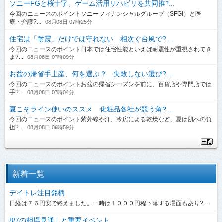
ソニーFGと桜十字、ゲーム活用リハビリを共同推?...
今回のニュースのポイントソニーフィナンシャルグループ（SFGI）と医
療・介護?...
08月08日 07時25分
住宅は「耐震」だけでは守れない 相次ぐ台風で?...
今回のニュースのポイント日本では住宅性能といえば耐震性が重視されてき
ま?...
08月08日 07時09分
お盆の帰省手土産、何を選ぶ？ 失敗しない選び?...
今回のニュースのポイントお盆の帰省シーズンを前に、百貨店や専門店では
手?...
08月08日 07時04分
夏こそライン使いのススメ 化粧品各社が競う角?...
今回のニュースのポイント紫外線や汗、冷房による乾燥など、夏は肌への負
担?...
08月08日 06時59分
新着一覧
デイトレ注目銘柄
日経は７６円安で終えました。一時は１０００円程下落する場面もあり?...
8/7の相場見通しと重要イベント