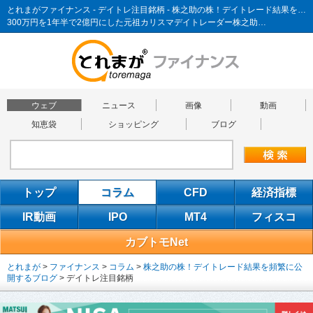
とれまがファイナンス - デイトレ注目銘柄 - 株之助の株！デイトレード結果を頻繁に公開するブログ
300万円を1年半で2億円にした元祖カリスマデイトレーダー株之助…
ウェブ
ニュース
画像
動画
知恵袋
ショッピング
ブログ
トップ
コラム
CFD
経済指標
IR動画
IPO
MT4
フィスコ
カブトモNet
とれまが
>
ファイナンス
>
コラム
>
株之助の株！デイトレード結果を頻繁に公
開するブログ
>
デイトレ注目銘柄