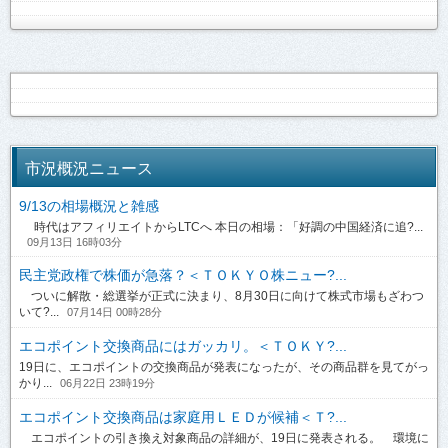
市況概況ニュース
9/13の相場概況と雑感
時代はアフィリエイトからLTCへ 本日の相場：「好調の中国経済に追?...
09月13日 16時03分
民主党政権で株価が急落？＜ＴＯＫＹＯ株ニュー?...
ついに解散・総選挙が正式に決まり、8月30日に向けて株式市場もざわつ
いて?...
07月14日 00時28分
エコポイント交換商品にはガッカリ。＜ＴＯＫＹ?...
19日に、エコポイントの交換商品が発表になったが、その商品群を見てがっ
かり...
06月22日 23時19分
エコポイント交換商品は家庭用ＬＥＤが候補＜Ｔ?...
エコポイントの引き換え対象商品の詳細が、19日に発表される。 環境に