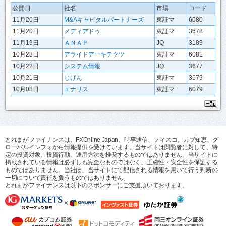
公開日
社名
市場
コード
11月20日
M&Aキャピタルパートナーズ
東証マ
6080
11月20日
メディアドゥ
東証マ
3678
11月19日
ＡＮＡＰ
JQ
3189
10月23日
アライドアーキテクツ
東証マ
6081
10月22日
システム情報
JQ
3677
10月21日
じげん
東証マ
3679
10月08日
エナリス
東証マ
6079
とれまがファイナンスは、FXOnline Japan、時事通信、フィスコ、カブ知恵、グ
ローバルインフォから情報提供を受けています。当サイトは閲覧者に対して、特
定の投資対象、投資行動、運用方法を推奨するものではありません。当サイトに
掲載されている情報は必ずしも完全なものではなく、正確性・安全性を保証する
ものではありません。当社は、当サイトにて配信される情報を用いて行う判断の
一切について責任を負うものではありません。
とれまがファイナンスは以下のスポンサーにご支援頂いております。