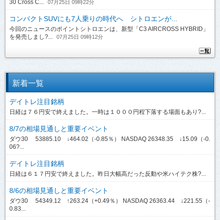
30 Cross C...
07月25日 09時22分
コンパクトSUVにも7人乗りの時代へ シトロエンが...
今回のニュースのポイントシトロエンは、新型「C3 AIRCROSS HYBRID」
を発売しまし?...
07月25日 09時12分
新着一覧
デイトレ注目銘柄
日経は７６円安で終えました。一時は１０００円程下落する場面もあり?...
8/7の相場見通しと重要イベント
ダウ30 53885.10 ↓464.02（-0.85％） NASDAQ 26348.35 ↓15.09（-0.
06?...
デイトレ注目銘柄
日経は６１７円安で終えました。昨日大幅高だった反動や米ハイテク株?...
8/6の相場見通しと重要イベント
ダウ30 54349.12 ↑263.24（+0.49％） NASDAQ 26363.44 ↓221.55（-
0.83...