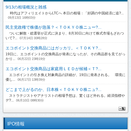
9/13の相場概況と雑感
時代はアフィリエイトからLTCへ 本日の相場：「好調の中国経済に追?...
09月13日 16時03分
民主党政権で株価が急落？＜ＴＯＫＹＯ株ニュー?...
ついに解散・総選挙が正式に決まり、8月30日に向けて株式市場もざわつ
いて?...
07月14日 00時28分
エコポイント交換商品にはガッカリ。＜ＴＯＫＹ?...
19日に、エコポイントの交換商品が発表になったが、その商品群を見てがっ
かり...
06月22日 23時19分
エコポイント交換商品は家庭用ＬＥＤが候補＜Ｔ?...
エコポイントの引き換え対象商品の詳細が、19日に発表される。 環境に
優し...
06月17日 13時39分
どこまで上がるのか、日本株＜ＴＯＫＹＯ株ニュ?...
ストラテジストやアナリストの相場予想は、驚くほど外れる。経済指標や
デ?...
06月10日 08時30分
IPO情報