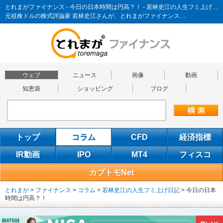
とれまがファイナンス - 今日の日本時間は円高？！ - 若林史江の人生フミ上げ日記
元祖株ドルの株式評論家 若林史江さんが、とれまがファイナンス…
ウェブ
ニュース
画像
動画
知恵袋
ショッピング
ブログ
トップ
コラム
CFD
経済指標
IR動画
IPO
MT4
フィスコ
カブトモNet
とれまが
>
ファイナンス
>
コラム
>
若林史江の人生フミ上げ日記
>
今日の日本
時間は円高？！