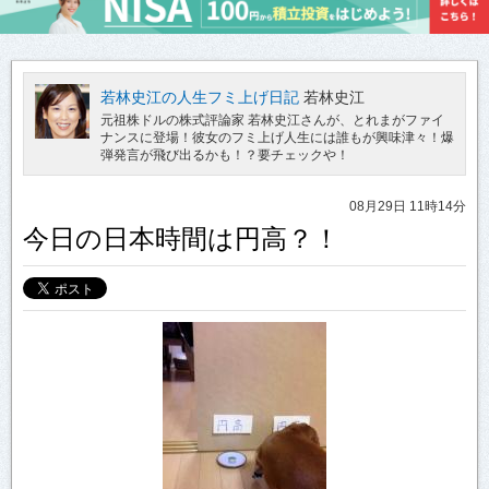
若林史江の人生フミ上げ日記
若林史江
元祖株ドルの株式評論家 若林史江さんが、とれまがファイ
ナンスに登場！彼女のフミ上げ人生には誰もが興味津々！爆
弾発言が飛び出るかも！？要チェックや！
08月29日 11時14分
今日の日本時間は円高？！