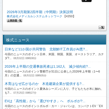
2026年3月期第2四半期（中間期）決算説明
株式会社メディカルシステムネットワーク
【4350】
株式ニュース
日米など11か国が共同警告 北朝鮮IT工作員がAI悪?...
今回のニュースのポイント日本、米国、韓国、英国、オーストラリア、カナ
ダ?...
08月02日 08時08分
2026年上半期の交通事故死者は1,162人 減少傾向続?...
今回のニュースのポイント警察庁が31日に公表した2026年上半期（1〜6
月）の交通...
08月02日 08時05分
木育はなぜ広がるのか 木造建築企業が提供する?...
今回のニュースのポイント夏休みシーズンに入り、子どもたちが木に触れ、
も?...
07月25日 09時27分
EVは「高性能」から「選びやすさ」へ ボルボが?...
今回のニュースのポイントボルボ・カー・ジャパンは、コンパクトEV「EX