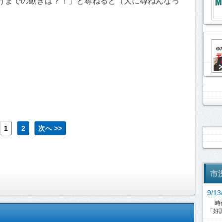
けまでの動きは？！」と尋ねると（犬に尋ねんなっ
1
2
次へ >>
市
9/
時代
「好調