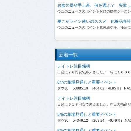
お盆の帰省手土産、何を選ぶ？ 失敗しな
今回のニュースのポイントお盆の帰省シーズンを
夏こそライン使いのススメ 化粧品各社が
今回のニュースのポイント紫外線や汗、冷房によ
新着一覧
デイトレ注目銘柄
日経は７６円安で終えました。一時は１０００円
8/7の相場見通しと重要イベント
ダウ30 53885.10 ↓464.02（-0.85％） NASDA
デイトレ注目銘柄
日経は６１７円安で終えました。昨日大幅高だっ
8/6の相場見通しと重要イベント
ダウ30 54349.12 ↑263.24（+0.49％） NASDA
8/5の相場見通しと重要イベント