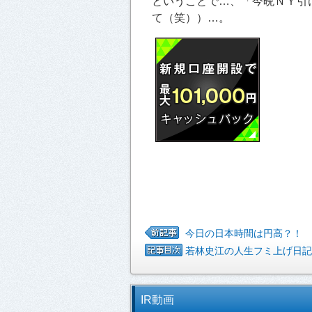
ということで…、「今晩ＮＹ引
て（笑））…。
今日の日本時間は円高？！
若林史江の人生フミ上げ日記
IR動画