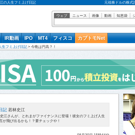
林史江の人生フミ上げ日記
元祖株ドルの株式
ウェブ
ニュース
画像
動画
知恵袋
IR動画
IPO
MT4
フィスコ
カブトモNet
人生フミ上げ日記
>
今晩は円高？！
日記
若林史江
林史江さんが、とれまがファイナンスに登場！彼女のフミ上げ人生
言が飛び出るかも！？要チェックや！
08月30日 15時44分