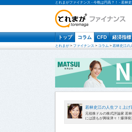
とれまがファイナンス - 今晩は円高？！ - 若
トップ
コラム
CFD
経済指標
とれまが
>
ファイナンス
>
コラム
>
若林史江の
若林史江の人生フミ上げ
元祖株ドルの株式評論家 若
には誰もが興味津々！爆弾発