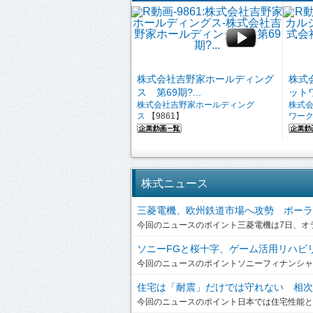
株式会社吉野家ホールディング
株式
ス 第69期?...
ットワ
株式会社吉野家ホールディング
株式
ス
【9861】
ワー
株式ニュース
三菱電機、欧州鉄道市場へ攻勢 ポーラン
今回のニュースのポイント三菱電機は7日、オラ
ソニーFGと桜十字、ゲーム活用リハビリを
今回のニュースのポイントソニーフィナンシャルグ
住宅は「耐震」だけでは守れない 相次ぐ
今回のニュースのポイント日本では住宅性能とい