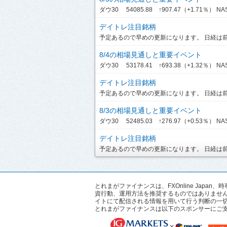
ダウ30 54085.88 ↑907.47（+1.71％） NASDA
デイトレ注目銘柄
予定あるので早めの更新になります。 日経は前引
8/4の相場見通しと重要イベント
ダウ30 53178.41 ↑693.38（+1.32％） NASDA
デイトレ注目銘柄
予定あるので早めの更新になります。 日経は前引
8/3の相場見通しと重要イベント
ダウ30 52485.03 ↑276.97（+0.53％） NASD
デイトレ注目銘柄
予定あるので早めの更新になります。 日経は前引
とれまがファイナンスは、FXOnline Ja
資行動、運用方法を推奨するものではありませ
イトにて配信される情報を用いて行う判断の一
とれまがファイナンスは以下のスポンサーにご