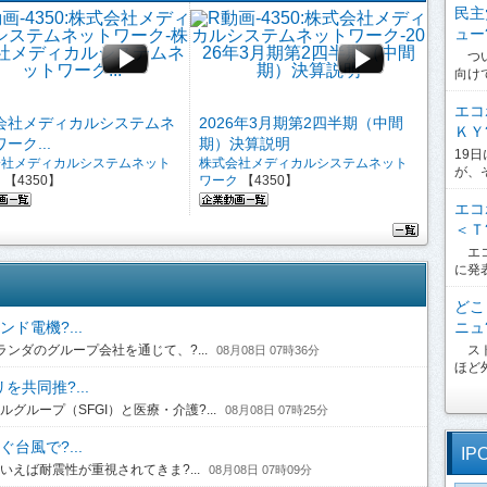
民主
ュー?
つい
向け
エコ
会社メディカルシステムネ
2026年3月期第2四半期（中間
ＫＹ?
ーク...
期）決算説明
19
会社メディカルシステムネット
株式会社メディカルシステムネット
が、
ク
【4350】
ワーク
【4350】
エコ
＜Ｔ?
エコ
に発
どこ
ニュ?
ド電機?...
スト
ンダのグループ会社を通じて、?...
08月08日 07時36分
ほど外
共同推?...
ループ（SFGI）と医療・介護?...
08月08日 07時25分
台風で?...
IP
えば耐震性が重視されてきま?...
08月08日 07時09分