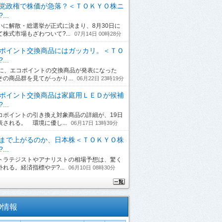
党政権で株価が急落？＜ＴＯＫＹＯ株ニ
...
に解散・総選挙が正式に決まり、8月30日に
て株式市場もざわついて?...
07月14日 00時28分
ポイント交換商品にはガッカリ。＜ＴＯ
...
日に、エコポイントの交換商品が発表になった
その商品群を見てがっかり...
06月22日 23時19分
ポイント交換商品は家庭用ＬＥＤが候補
...
ポイントの引き換え対象商品の詳細が、19日
表される。 環境に優し...
06月17日 13時39分
まで上がるのか、日本株＜ＴＯＫＹＯ株
...
ラテジストやアナリストの相場予想は、驚く
れる。経済指標やデ?...
06月10日 08時30分
O情報