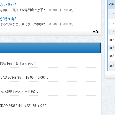
公開
い選び?...
前に、百貨店や専門店では手?...
08月08日 07時04分
11
競う角?...
る乾燥など、夏は肌への負担?...
11
08月08日 06時59分
11
10
10
10
程下落する場面もあり?...
10
Q 26348.35 ↓15.09（-0.06?...
た反動や米ハイテク株?...
Q 26363.44 ↓221.55（-0.83...