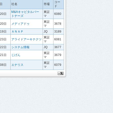
コー
日
社名
市場
ド
M&Aキャピタルパー
東証
月20日
6080
トナーズ
マ
東証
月20日
メディアドゥ
3678
マ
月19日
ＡＮＡＰ
JQ
3189
東証
月23日
アライドアーキテクツ
6081
マ
月22日
システム情報
JQ
3677
東証
月21日
じげん
3679
マ
東証
月08日
エナリス
6079
マ