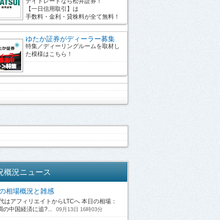
デイトレードなら松井証券！
【一日信用取引】は
手数料・金利・貸株料が全て無料！
ゆたか証券がディーラー募集
特集／ディーリングルームを取材し
た模様はこちら！
況概況ニュース
13の相場概況と雑感
はアフィリエイトからLTCへ 本日の相場：
の中国経済に追?...
09月13日 16時03分