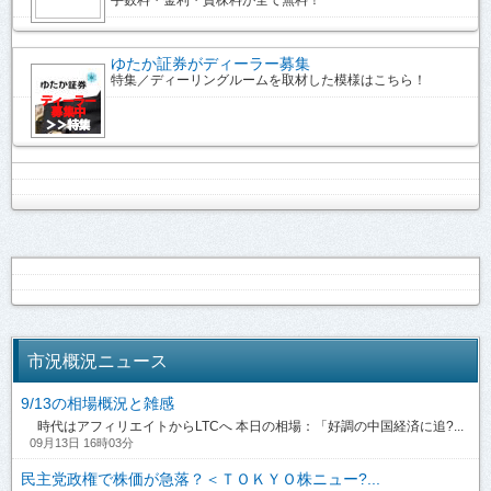
ゆたか証券がディーラー募集
特集／ディーリングルームを取材した模様はこちら！
市況概況ニュース
9/13の相場概況と雑感
時代はアフィリエイトからLTCへ 本日の相場：「好調の中国経済に追?...
09月13日 16時03分
民主党政権で株価が急落？＜ＴＯＫＹＯ株ニュー?...