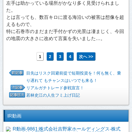
左手は助かっている場所がかなり多く見受けられまし
た。
とは言っても、数百キロに渡る海沿いの被害は想像を超
えるもので、
特に石巻市のまだまだ手付かずの光景は凄まじく、今回
の地震の大きさに改めて言葉を失いました…。
1
2
3
4
次へ >>
目先はリスク回避前提で短期投資を！何も無く、乗
り遅れて もチャンスはいつでも来る！
リアルガチトレード参戦宣言！
若林史江の人生フミ上げ日記
IR動画