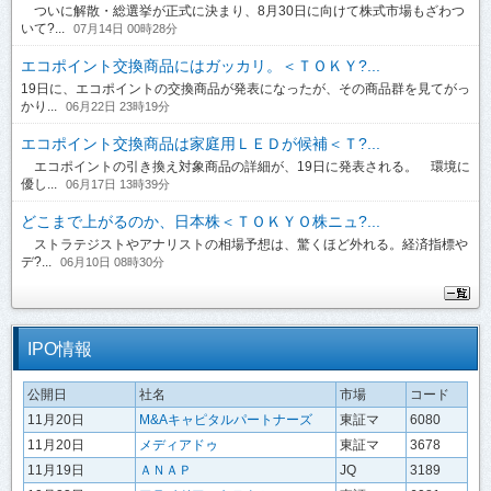
ついに解散・総選挙が正式に決まり、8月30日に向けて株式市場もざわつ
いて?...
07月14日 00時28分
エコポイント交換商品にはガッカリ。＜ＴＯＫＹ?...
19日に、エコポイントの交換商品が発表になったが、その商品群を見てがっ
かり...
06月22日 23時19分
エコポイント交換商品は家庭用ＬＥＤが候補＜Ｔ?...
エコポイントの引き換え対象商品の詳細が、19日に発表される。 環境に
優し...
06月17日 13時39分
どこまで上がるのか、日本株＜ＴＯＫＹＯ株ニュ?...
ストラテジストやアナリストの相場予想は、驚くほど外れる。経済指標や
デ?...
06月10日 08時30分
IPO情報
公開日
社名
市場
コード
11月20日
M&Aキャピタルパートナーズ
東証マ
6080
11月20日
メディアドゥ
東証マ
3678
11月19日
ＡＮＡＰ
JQ
3189