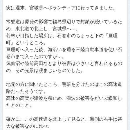
実は週末、宮城県へボランティアに行ってきました。
常磐道は原発の影響で福島県辺りで封鎖が続いているた
め、東北道で北上し、宮城県へ…。
若林が目指した場所は、石巻市のちょっと下の「亘理
町」というところ。
亘理町へ入った後、海沿いを通る三陸自動車道を使い石
巻市まで入ったのですが…。
気仙沼や陸前高田などより被害は小さいと言われるもの
の、その光景は凄まじいものでした。
地元の方に聞いたところ、明暗を分けたのはこの高速道
路だったそうです。
高速の高架が津波を積止め、津波の被害をだいぶ緩和し
たとのこと。
確かに、この高速道を北上して見ると、海側の右手は甚
大な被害なのに比べ、