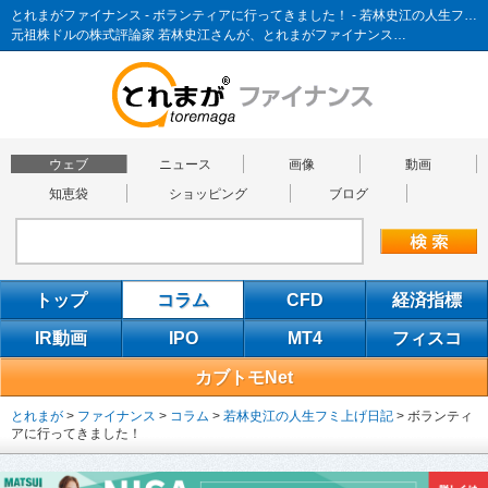
とれまがファイナンス - ボランティアに行ってきました！ - 若林史江の人生フミ上げ日記
元祖株ドルの株式評論家 若林史江さんが、とれまがファイナンス…
ウェブ
ニュース
画像
動画
知恵袋
ショッピング
ブログ
トップ
コラム
CFD
経済指標
IR動画
IPO
MT4
フィスコ
カブトモNet
とれまが
>
ファイナンス
>
コラム
>
若林史江の人生フミ上げ日記
>
ボランティ
アに行ってきました！