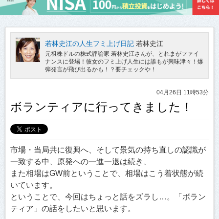
若林史江の人生フミ上げ日記
若林史江
元祖株ドルの株式評論家 若林史江さんが、とれまがファイ
ナンスに登場！彼女のフミ上げ人生には誰もが興味津々！爆
弾発言が飛び出るかも！？要チェックや！
04月26日 11時53分
ボランティアに行ってきました！
市場・当局共に復興へ、そして景気の持ち直しの認識が
一致する中、原発への一進一退は続き、
また相場はGW前ということで、相場はこう着状態が続
いています。
ということで、今回はちょっと話をズラし…。「ボラン
ティア」の話をしたいと思います。