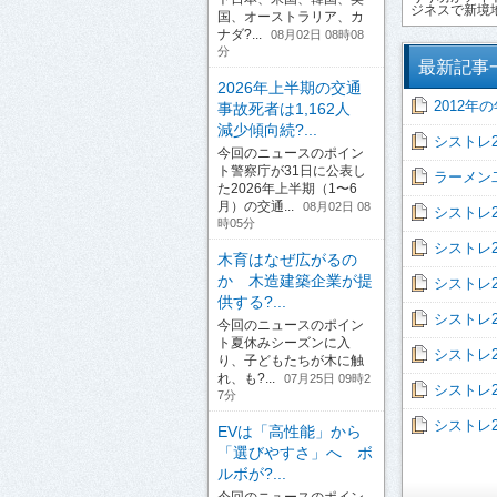
ジネスで新境
国、オーストラリア、カ
ナダ?...
08月02日 08時08
分
最新記事
2026年上半期の交通
2012年
事故死者は1,162人
減少傾向続?...
シストレ
今回のニュースのポイン
ト警察庁が31日に公表し
ラーメン
た2026年上半期（1〜6
月）の交通...
08月02日 08
シストレ
時05分
シストレ2
木育はなぜ広がるの
か 木造建築企業が提
シストレ
供する?...
シストレ
今回のニュースのポイン
ト夏休みシーズンに入
シストレ
り、子どもたちが木に触
れ、も?...
07月25日 09時2
シストレ
7分
シストレ
EVは「高性能」から
「選びやすさ」へ ボ
ルボが?...
今回のニュースのポイン