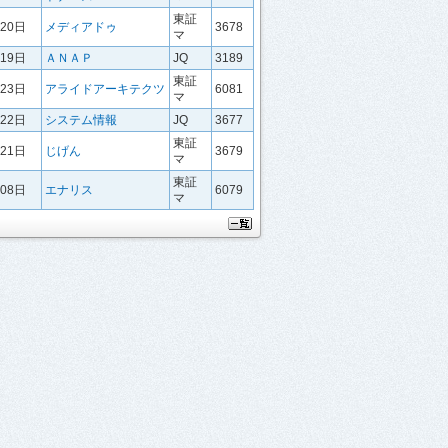
東証
月20日
メディアドゥ
3678
マ
月19日
ＡＮＡＰ
JQ
3189
東証
月23日
アライドアーキテクツ
6081
マ
月22日
システム情報
JQ
3677
東証
月21日
じげん
3679
マ
東証
月08日
エナリス
6079
マ