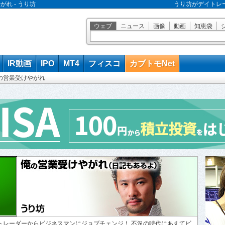
れ - うり坊
うり坊がデイトレ
ウェブ
ニュース
画像
動画
知恵袋
IR動画
IPO
MT4
フィスコ
カブトモNet
の営業受けやがれ
トレーダーからビジネスマンにジョブチェンジ！ 不況の時代にあえてビ