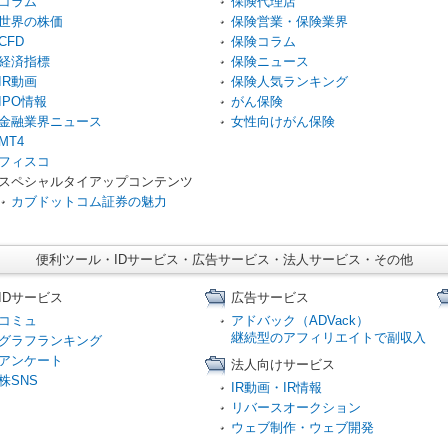
コラム
保険代理店
世界の株価
保険営業・保険業界
CFD
保険コラム
経済指標
保険ニュース
IR動画
保険人気ランキング
IPO情報
がん保険
金融業界ニュース
女性向けがん保険
MT4
フィスコ
スペシャルタイアップコンテンツ
カブドットコム証券の魅力
便利ツール・IDサービス・広告サービス・法人サービス・その他
IDサービス
広告サービス
コミュ
アドバック（ADVack）
継続型のアフィリエイトで副収入
グラフランキング
アンケート
法人向けサービス
株SNS
IR動画・IR情報
リバースオークション
ウェブ制作・ウェブ開発