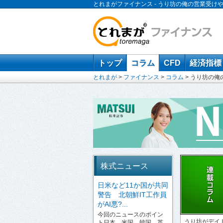
とれまがファイナンス - うり坊の俺の営業受けやが
トップ
コラム
CFD
経済指標
とれまが
>
ファイナンス
>
コラム
>
うり坊の俺
株式ニュース
日米など11か国が共同
警告 北朝鮮IT工作員
がAI悪?...
今回のニュースのポイン
うり坊がデイ
ト日本、米国、韓国、英