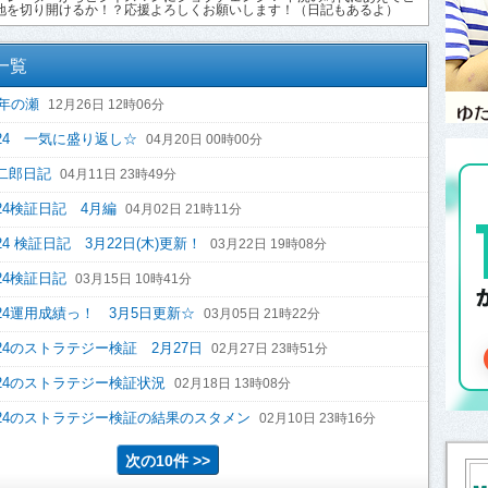
地を切り開けるか！？応援よろしくお願いします！（日記もあるよ）
一覧
の年の瀬
12月26日 12時06分
24 一気に盛り返し☆
04月20日 00時00分
二郎日記
04月11日 23時49分
24検証日記 4月編
04月02日 21時11分
4 検証日記 3月22日(木)更新！
03月22日 19時08分
24検証日記
03月15日 10時41分
24運用成績っ！ 3月5日更新☆
03月05日 21時22分
24のストラテジー検証 2月27日
02月27日 23時51分
24のストラテジー検証状況
02月18日 13時08分
24のストラテジー検証の結果のスタメン
02月10日 23時16分
次の10件 >>