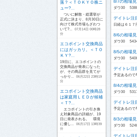
8/7の相場
落？＜ＴＯＫＹＯ株ニ
ュー?...
ダウ30 53885
ついに解散・総選挙が
デイトレ注
正式に決まり、8月30日に
向けて株式市場もざわつ
日経は６１７
いて?...
07月14日 00時28
分
8/6の相場
ダウ30 54349
エコポイント交換商品
にはガッカリ。＜ＴＯ
8/5の相場
ＫＹ?...
ダウ30 54085
19日に、エコポイントの
交換商品が発表になった
デイトレ注
が、その商品群を見てが
予定あるので早
っかり...
06月22日 23時19
分
8/4の相場
エコポイント交換商品
ダウ30 53178
は家庭用ＬＥＤが候補
デイトレ注
＜Ｔ?...
予定あるので早
エコポイントの引き換
え対象商品の詳細が、19
8/3の相場
日に発表される。 環境
に優し...
06月17日 13時39
ダウ30 52485
分
デイトレ注