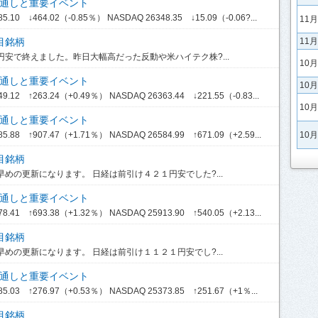
見通しと重要イベント
.10 ↓464.02（-0.85％） NASDAQ 26348.35 ↓15.09（-0.06?...
11
11
目銘柄
円安で終えました。昨日大幅高だった反動や米ハイテク株?...
10
見通しと重要イベント
10
.12 ↑263.24（+0.49％） NASDAQ 26363.44 ↓221.55（-0.83...
10
見通しと重要イベント
10
.88 ↑907.47（+1.71％） NASDAQ 26584.99 ↑671.09（+2.59...
目銘柄
めの更新になります。 日経は前引け４２１円安でした?...
見通しと重要イベント
.41 ↑693.38（+1.32％） NASDAQ 25913.90 ↑540.05（+2.13...
目銘柄
めの更新になります。 日経は前引け１１２１円安でし?...
見通しと重要イベント
.03 ↑276.97（+0.53％） NASDAQ 25373.85 ↑251.67（+1％...
目銘柄