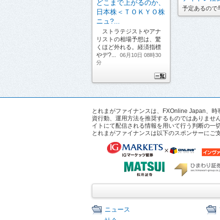
どこまで上がるのか、
予定あるので早
日本株＜ＴＯＫＹＯ株
ニュ?...
ストラテジストやアナ
リストの相場予想は、驚
くほど外れる。経済指標
やデ?...
06月10日 08時30
分
とれまがファイナンスは、FXOnline Ja
資行動、運用方法を推奨するものではありませ
イトにて配信される情報を用いて行う判断の一
とれまがファイナンスは以下のスポンサーにご
ニュース