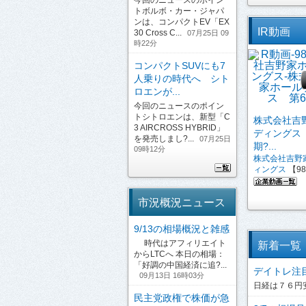
トボルボ・カー・ジャパ
ンは、コンパクトEV「EX
IR動画
30 Cross C...
07月25日 09
時22分
コンパクトSUVにも7
人乗りの時代へ シト
ロエンが...
今回のニュースのポイン
トシトロエンは、新型「C
株式会社吉
3 AIRCROSS HYBRID」
ディングス 
を発売しまし?...
07月25日
期?...
09時12分
株式会社吉野
ィングス
【98
市況概況ニュース
9/13の相場概況と雑感
時代はアフィリエイト
新着一覧
からLTCへ 本日の相場：
「好調の中国経済に追?...
デイトレ注
09月13日 16時03分
日経は７６円
民主党政権で株価が急