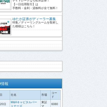
デイトレードなら松井証券！
【一日信用取引】は
手数料・金利・貸株料が全て無料！
ゆたか証券がディーラー募集
特集／ディーリングルームを取材し
た模様はこちら！
O情報
コー
日
社名
市場
ド
M&Aキャピタルパー
東証
月20日
6080
トナーズ
マ