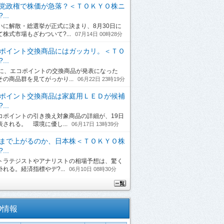
党政権で株価が急落？＜ＴＯＫＹＯ株ニ
...
に解散・総選挙が正式に決まり、8月30日に
て株式市場もざわついて?...
07月14日 00時28分
ポイント交換商品にはガッカリ。＜ＴＯ
...
日に、エコポイントの交換商品が発表になった
その商品群を見てがっかり...
06月22日 23時19分
ポイント交換商品は家庭用ＬＥＤが候補
...
ポイントの引き換え対象商品の詳細が、19日
表される。 環境に優し...
06月17日 13時39分
まで上がるのか、日本株＜ＴＯＫＹＯ株
...
ラテジストやアナリストの相場予想は、驚く
れる。経済指標やデ?...
06月10日 08時30分
O情報