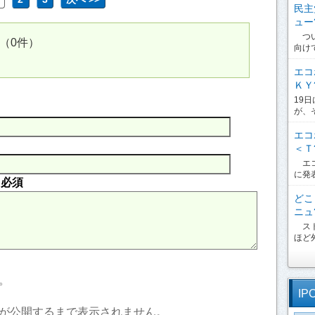
民主
ュー?
つい
（0件）
向け
エコ
ＫＹ?
19
が、
エコ
＜Ｔ?
エコ
に発
内
必須
どこ
ニュ?
スト
ほど外
。
IP
が公開するまで表示されません。