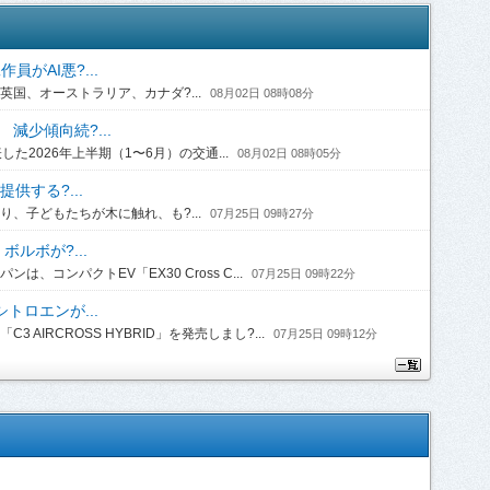
がAI悪?...
国、オーストラリア、カナダ?...
08月02日 08時08分
 減少傾向続?...
2026年上半期（1〜6月）の交通...
08月02日 08時05分
供する?...
、子どもたちが木に触れ、も?...
07月25日 09時27分
ルボが?...
コンパクトEV「EX30 Cross C...
07月25日 09時22分
トロエンが...
IRCROSS HYBRID」を発売しまし?...
07月25日 09時12分