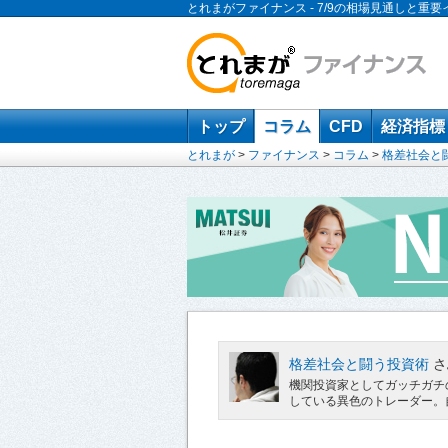
とれまがファイナンス - 7/9の相場見通しと重要
トップ
コラム
CFD
経済指標
とれまが
>
ファイナンス
>
コラム
>
格差社会と
格差社会と闘う投資術
さ
機関投資家としてガッチガチ
している異色のトレーダー。