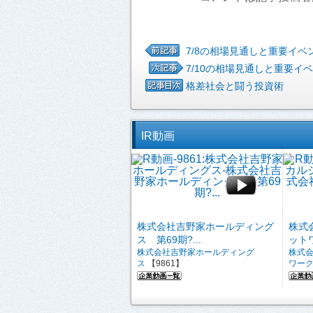
7/8の相場見通しと重要イベ
7/10の相場見通しと重要イ
格差社会と闘う投資術
IR動画
株式会社吉野家ホールディング
株式
ス 第69期?...
ットワ
株式会社吉野家ホールディング
株式
ス
【9861】
ワー