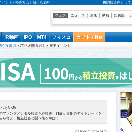
イベント - 格差社会と闘う投資術
機関投資家として
ウェブ
ニュース
画像
動画
知恵袋
IR動画
IPO
MT4
フィスコ
カブトモNet
闘う投資術
>
7/9の相場見通しと重要イベント
ふぁいあ
のファンダメンタル投資を経験後、何故か短期のデイトレードを
自ら考え、格差社会と闘う術を学ぼう！
07月09日 07時26分