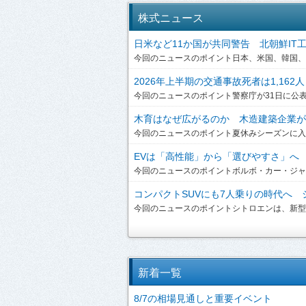
株式ニュース
日米など11か国が共同警告 北朝鮮IT工作員
今回のニュースのポイント日本、米国、韓国、英
2026年上半期の交通事故死者は1,162人
今回のニュースのポイント警察庁が31日に公表した
木育はなぜ広がるのか 木造建築企業が提
今回のニュースのポイント夏休みシーズンに入り
EVは「高性能」から「選びやすさ」へ ボ
今回のニュースのポイントボルボ・カー・ジャパンは、
コンパクトSUVにも7人乗りの時代へ シ
今回のニュースのポイントシトロエンは、新型「C3 A
新着一覧
8/7の相場見通しと重要イベント