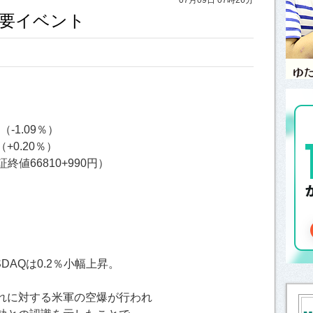
重要イベント
（-1.09％）
（+0.20％）
終値66810+990円）
DAQは0.2％小幅上昇。
れに対する米軍の空爆が行われ