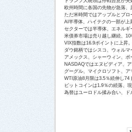
トランプ大統領は停戦合意が失
欧州時間に各国の先物が急落、
ただ米時間ではアップルとブロ
AI半導体、ハイテクの一部が上
セクターでは半導体、エネルギ
米債券市場は売り越し継続、10
VIX指数は16.9ポイントに上昇
ダウ銘柄ではシスコ、ウォルマ
アメックス、シャーウィン、ボ
NASDAQではエヌビディア、ア
グーグル、マイクロソフト、ア
WTI原油8月限は3.5％続伸し7
ビットコインは1.9％の続落、現
為替はユーロドル揉み合い、ドル
1