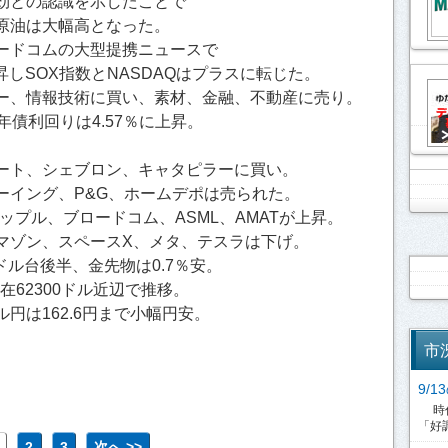
効との認識を示したことで
原油は大幅高となった。
ードコムの大型提携ニュースで
昇しSOX指数とNASDAQはプラスに転じた。
ー、情報技術に買い、素材、金融、不動産に売り。
年債利回りは4.57％に上昇。
。
ート、シェブロン、キャタピラーに買い。
ーイング、P&G、ホームデポは売られた。
ップル、ブロードコム、ASML、AMATが上昇。
マゾン、スペースX、メタ、テスラは下げ。
4ドル台後半、金先物は0.7％安。
在62300ドル近辺で推移。
円は162.6円まで小幅円安。
市
9/
時代
「好調
2
3
次へ >>