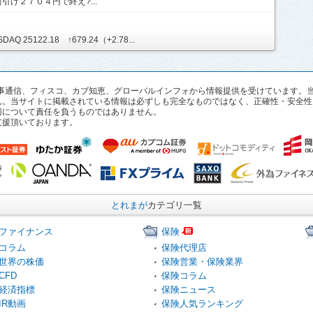
け２７０４円で終え?...
Q 25122.18 ↑679.24（+2.78...
pan、時事通信、フィスコ、カブ知恵、グローバルインフォから情報提供を受けていま
ん。当サイトに掲載されている情報は必ずしも完全なものではなく、正確性・安全性
切について責任を負うものではありません。
支援頂いております。
とれまが
カテゴリ一覧
ファイナンス
保険
コラム
保険代理店
世界の株価
保険営業・保険業界
CFD
保険コラム
経済指標
保険ニュース
IR動画
保険人気ランキング