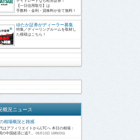
デイトレードなら松井証券！
【一日信用取引】は
手数料・金利・貸株料が全て無料！
ゆたか証券がディーラー募集
特集／ディーリングルームを取材し
た模様はこちら！
況概況ニュース
13の相場概況と雑感
はアフィリエイトからLTCへ 本日の相場：
の中国経済に追?...
09月13日 16時03分