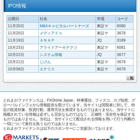
IPO情報
公開日
社名
市場
コード
11月20日
M&Aキャピタルパートナーズ
東証マ
6080
11月20日
メディアドゥ
東証マ
3678
11月19日
ＡＮＡＰ
JQ
3189
10月23日
アライドアーキテクツ
東証マ
6081
10月22日
システム情報
JQ
3677
10月21日
じげん
東証マ
3679
10月08日
エナリス
東証マ
6079
とれまがファイナンスは、FXOnline Japan、時事通信、フィスコ、カブ知恵、グ
ローバルインフォから情報提供を受けています。当サイトは閲覧者に対して、特
定の投資対象、投資行動、運用方法を推奨するものではありません。当サイトに
掲載されている情報は必ずしも完全なものではなく、正確性・安全性を保証する
ものではありません。当社は、当サイトにて配信される情報を用いて行う判断の
一切について責任を負うものではありません。
とれまがファイナンスは以下のスポンサーにご支援頂いております。