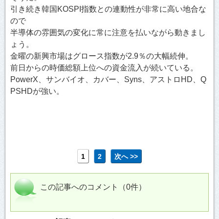
引き続き韓国KOSPI指数との連動性が非常に高い地合な
ので
半導体の雰囲気の変化に常に注意を払いながら動きまし
ょう。
金曜の新興市場はグロース指数が2.9％の大幅続伸。
前日からの時価総額上位への資金流入が続いている。
PowerX、サンバイオ、カバー、Syns、アストロHD、Q
PSHDが強い。
1
2
次へ >>
この記事へのコメント（0件）