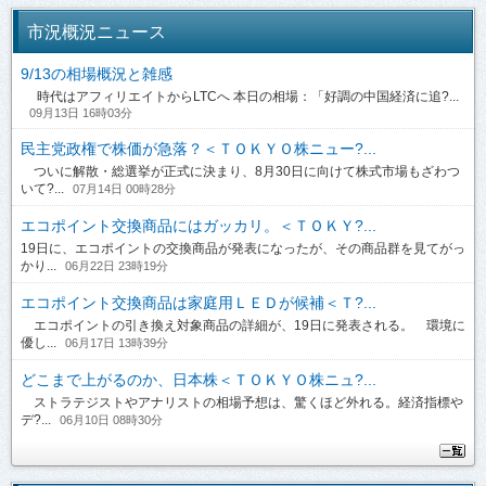
市況概況ニュース
9/13の相場概況と雑感
時代はアフィリエイトからLTCへ 本日の相場：「好調の中国経済に追?...
09月13日 16時03分
民主党政権で株価が急落？＜ＴＯＫＹＯ株ニュー?...
ついに解散・総選挙が正式に決まり、8月30日に向けて株式市場もざわつ
いて?...
07月14日 00時28分
エコポイント交換商品にはガッカリ。＜ＴＯＫＹ?...
19日に、エコポイントの交換商品が発表になったが、その商品群を見てがっ
かり...
06月22日 23時19分
エコポイント交換商品は家庭用ＬＥＤが候補＜Ｔ?...
エコポイントの引き換え対象商品の詳細が、19日に発表される。 環境に
優し...
06月17日 13時39分
どこまで上がるのか、日本株＜ＴＯＫＹＯ株ニュ?...
ストラテジストやアナリストの相場予想は、驚くほど外れる。経済指標や
デ?...
06月10日 08時30分