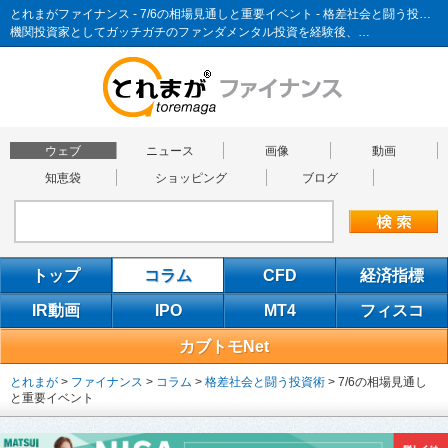
とれまがファイナンス - 7/6の相場見通しと重要イベント - 格差社会と闘う投資術
機関投資家としてガッチガチのファンダメンタル投資を経験後、…
ウェブ
ニュース
画像
動画
知恵袋
ショッピング
ブログ
トップ
コラム
CFD
経済指標
IR動画
IPO
MT4
フィスコ
カブトモNet
とれまが
>
ファイナンス
>
コラム
>
格差社会と闘う投資術
>
7/6の相場見通し
と重要イベント