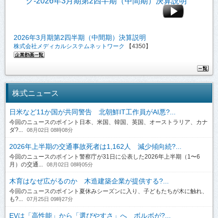
2026年3月期第2四半期（中間期）決算説明
株式会社メディカルシステムネットワーク
【4350】
株式ニュース
日米など11か国が共同警告 北朝鮮IT工作員がAI悪?...
今回のニュースのポイント日本、米国、韓国、英国、オーストラリア、カナ
ダ?...
08月02日 08時08分
2026年上半期の交通事故死者は1,162人 減少傾向続?...
今回のニュースのポイント警察庁が31日に公表した2026年上半期（1〜6
月）の交通...
08月02日 08時05分
木育はなぜ広がるのか 木造建築企業が提供する?...
今回のニュースのポイント夏休みシーズンに入り、子どもたちが木に触れ、
も?...
07月25日 09時27分
EVは「高性能」から「選びやすさ」へ ボルボが?...