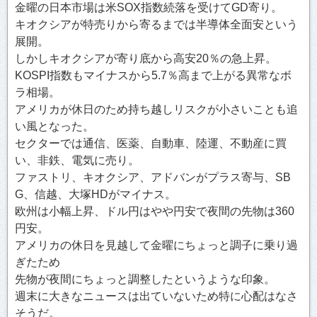
金曜の日本市場は米SOX指数続落を受けてGD寄り。
キオクシアが特売りから寄るまでは半導体全面安という
展開。
しかしキオクシアが寄り底から高安20％の急上昇。
KOSPI指数もマイナスから5.7％高まで上がる異常なボ
ラ相場。
アメリカが休日のため持ち越しリスクが小さいことも追
い風となった。
セクターでは通信、医薬、自動車、陸運、不動産に買
い、非鉄、電気に売り。
ファストリ、キオクシア、アドバンがプラス寄与、SB
G、信越、大塚HDがマイナス。
欧州は小幅上昇、ドル円はやや円安で夜間の先物は360
円安。
アメリカの休日を見越して金曜にちょっと調子に乗り過
ぎたため
先物が夜間にちょっと調整したというような印象。
週末に大きなニュースは出ていないため特に心配はなさ
そうだ。