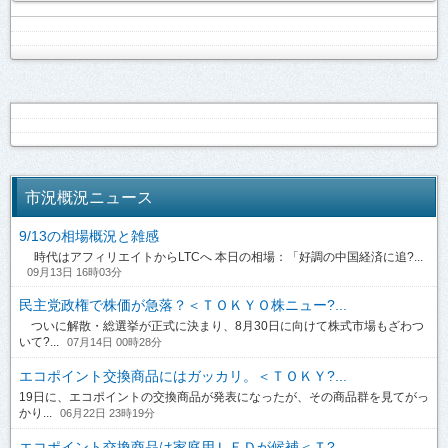
市況概況ニュース
9/13の相場概況と雑感
時代はアフィリエイトからLTCへ 本日の相場：「好調の中国経済に追?...
09月13日 16時03分
民主党政権で株価が急落？＜ＴＯＫＹＯ株ニュー?...
ついに解散・総選挙が正式に決まり、8月30日に向けて株式市場もざわつ
いて?...
07月14日 00時28分
エコポイント交換商品にはガッカリ。＜ＴＯＫＹ?...
19日に、エコポイントの交換商品が発表になったが、その商品群を見てがっ
かり...
06月22日 23時19分
エコポイント交換商品は家庭用ＬＥＤが候補＜Ｔ?...