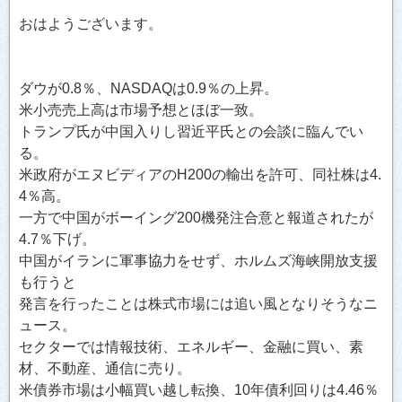
おはようございます。
ダウが0.8％、NASDAQは0.9％の上昇。
米小売売上高は市場予想とほぼ一致。
トランプ氏が中国入りし習近平氏との会談に臨んでい
る。
米政府がエヌビディアのH200の輸出を許可、同社株は4.
4％高。
一方で中国がボーイング200機発注合意と報道されたが
4.7％下げ。
中国がイランに軍事協力をせず、ホルムズ海峡開放支援
も行うと
発言を行ったことは株式市場には追い風となりそうなニ
ュース。
セクターでは情報技術、エネルギー、金融に買い、素
材、不動産、通信に売り。
米債券市場は小幅買い越し転換、10年債利回りは4.46％