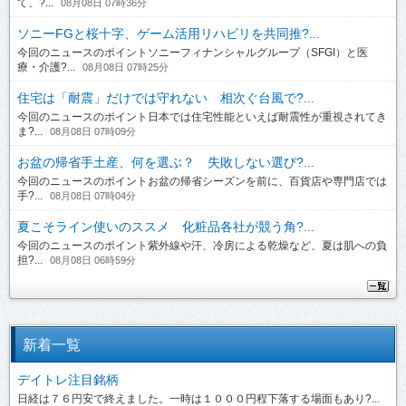
て、?...
08月08日 07時36分
ソニーFGと桜十字、ゲーム活用リハビリを共同推?...
今回のニュースのポイントソニーフィナンシャルグループ（SFGI）と医
療・介護?...
08月08日 07時25分
住宅は「耐震」だけでは守れない 相次ぐ台風で?...
今回のニュースのポイント日本では住宅性能といえば耐震性が重視されてき
ま?...
08月08日 07時09分
お盆の帰省手土産、何を選ぶ？ 失敗しない選び?...
今回のニュースのポイントお盆の帰省シーズンを前に、百貨店や専門店では
手?...
08月08日 07時04分
夏こそライン使いのススメ 化粧品各社が競う角?...
今回のニュースのポイント紫外線や汗、冷房による乾燥など、夏は肌への負
担?...
08月08日 06時59分
新着一覧
デイトレ注目銘柄
日経は７６円安で終えました。一時は１０００円程下落する場面もあり?...