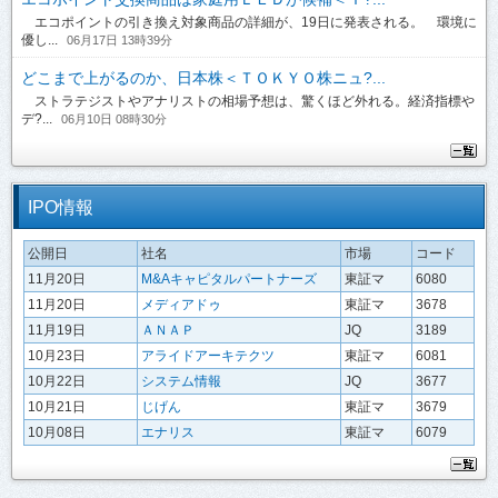
エコポイントの引き換え対象商品の詳細が、19日に発表される。 環境に
優し...
06月17日 13時39分
どこまで上がるのか、日本株＜ＴＯＫＹＯ株ニュ?...
ストラテジストやアナリストの相場予想は、驚くほど外れる。経済指標や
デ?...
06月10日 08時30分
IPO情報
公開日
社名
市場
コード
11月20日
M&Aキャピタルパートナーズ
東証マ
6080
11月20日
メディアドゥ
東証マ
3678
11月19日
ＡＮＡＰ
JQ
3189
10月23日
アライドアーキテクツ
東証マ
6081
10月22日
システム情報
JQ
3677
10月21日
じげん
東証マ
3679
10月08日
エナリス
東証マ
6079