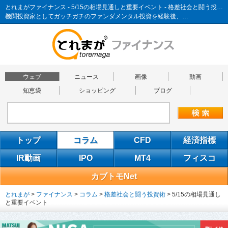
とれまがファイナンス - 5/15の相場見通しと重要イベント - 格差社会と闘う投資術
機関投資家としてガッチガチのファンダメンタル投資を経験後、…
ウェブ
ニュース
画像
動画
知恵袋
ショッピング
ブログ
トップ
コラム
CFD
経済指標
IR動画
IPO
MT4
フィスコ
カブトモNet
とれまが
>
ファイナンス
>
コラム
>
格差社会と闘う投資術
>
5/15の相場見通し
と重要イベント