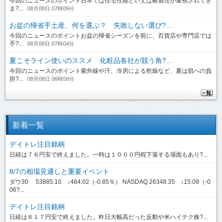
今回のニュースのポイント日本では住宅性能といえば耐震性が重視されてき
ま?...
08月08日 07時09分
お盆の帰省手土産、何を選ぶ？ 失敗しない選び?...
今回のニュースのポイントお盆の帰省シーズンを前に、百貨店や専門店では
手?...
08月08日 07時04分
夏こそライン使いのススメ 化粧品各社が競う角?...
今回のニュースのポイント紫外線や汗、冷房による乾燥など、夏は肌への負
担?...
08月08日 06時59分
新着一覧
デイトレ注目銘柄
日経は７６円安で終えました。一時は１０００円程下落する場面もあり?...
8/7の相場見通しと重要イベント
ダウ30 53885.10 ↓464.02（-0.85％） NASDAQ 26348.35 ↓15.09（-0.
06?...
デイトレ注目銘柄
日経は６１７円安で終えました。昨日大幅高だった反動や米ハイテク株?...