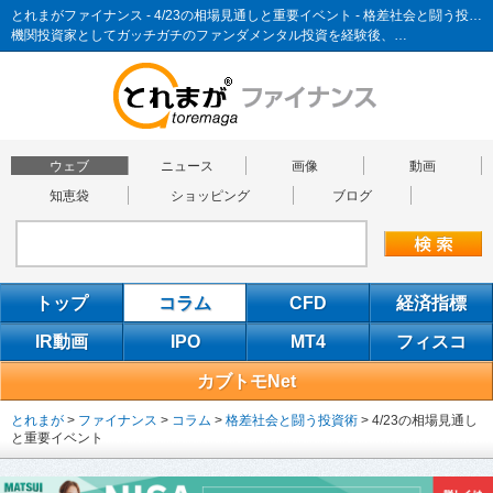
とれまがファイナンス - 4/23の相場見通しと重要イベント - 格差社会と闘う投資術
機関投資家としてガッチガチのファンダメンタル投資を経験後、…
ウェブ
ニュース
画像
動画
知恵袋
ショッピング
ブログ
トップ
コラム
CFD
経済指標
IR動画
IPO
MT4
フィスコ
カブトモNet
とれまが
>
ファイナンス
>
コラム
>
格差社会と闘う投資術
>
4/23の相場見通し
と重要イベント