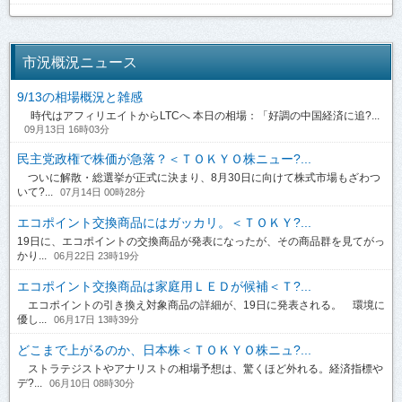
市況概況ニュース
9/13の相場概況と雑感
時代はアフィリエイトからLTCへ 本日の相場：「好調の中国経済に追?...
09月13日 16時03分
民主党政権で株価が急落？＜ＴＯＫＹＯ株ニュー?...
ついに解散・総選挙が正式に決まり、8月30日に向けて株式市場もざわつ
いて?...
07月14日 00時28分
エコポイント交換商品にはガッカリ。＜ＴＯＫＹ?...
19日に、エコポイントの交換商品が発表になったが、その商品群を見てがっ
かり...
06月22日 23時19分
エコポイント交換商品は家庭用ＬＥＤが候補＜Ｔ?...
エコポイントの引き換え対象商品の詳細が、19日に発表される。 環境に
優し...
06月17日 13時39分
どこまで上がるのか、日本株＜ＴＯＫＹＯ株ニュ?...
ストラテジストやアナリストの相場予想は、驚くほど外れる。経済指標や
デ?...
06月10日 08時30分