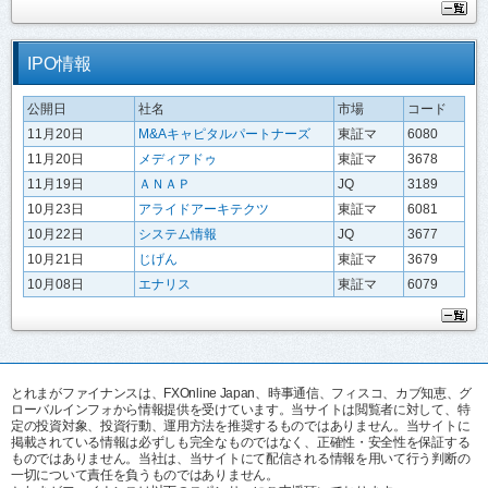
IPO情報
公開日
社名
市場
コード
11月20日
M&Aキャピタルパートナーズ
東証マ
6080
11月20日
メディアドゥ
東証マ
3678
11月19日
ＡＮＡＰ
JQ
3189
10月23日
アライドアーキテクツ
東証マ
6081
10月22日
システム情報
JQ
3677
10月21日
じげん
東証マ
3679
10月08日
エナリス
東証マ
6079
とれまがファイナンスは、FXOnline Japan、時事通信、フィスコ、カブ知恵、グ
ローバルインフォから情報提供を受けています。当サイトは閲覧者に対して、特
定の投資対象、投資行動、運用方法を推奨するものではありません。当サイトに
掲載されている情報は必ずしも完全なものではなく、正確性・安全性を保証する
ものではありません。当社は、当サイトにて配信される情報を用いて行う判断の
一切について責任を負うものではありません。