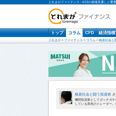
とれまがファイナンス - 4/10の相場見通しと重
トップ
コラム
CFD
経済指標
とれまが
>
ファイナンス
>
コラム
>
格差社会と
格差社会と闘う投資術
さ
機関投資家としてガッチガチ
している異色のトレーダー。