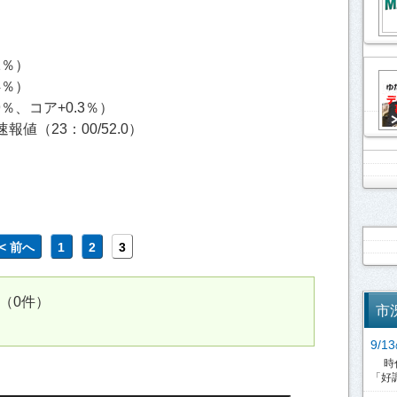
1％）
4％）
9％、コア+0.3％）
（23：00/52.0）
<< 前へ
1
2
3
（0件）
市
9/
時代
「好調