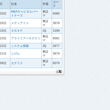
コー
日
社名
市場
ド
M&Aキャピタルパー
東証
月20日
6080
トナーズ
マ
東証
月20日
メディアドゥ
3678
マ
月19日
ＡＮＡＰ
JQ
3189
東証
月23日
アライドアーキテクツ
6081
マ
月22日
システム情報
JQ
3677
東証
月21日
じげん
3679
マ
東証
月08日
エナリス
6079
マ