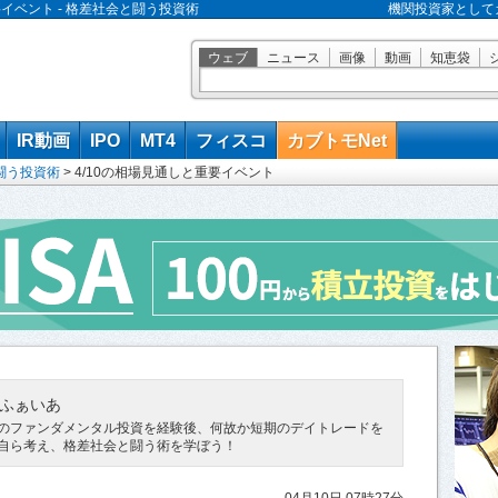
要イベント - 格差社会と闘う投資術
機関投資家として
ウェブ
ニュース
画像
動画
知恵袋
IR動画
IPO
MT4
フィスコ
カブトモNet
闘う投資術
>
4/10の相場見通しと重要イベント
ふぁいあ
のファンダメンタル投資を経験後、何故か短期のデイトレードを
自ら考え、格差社会と闘う術を学ぼう！
04月10日 07時27分