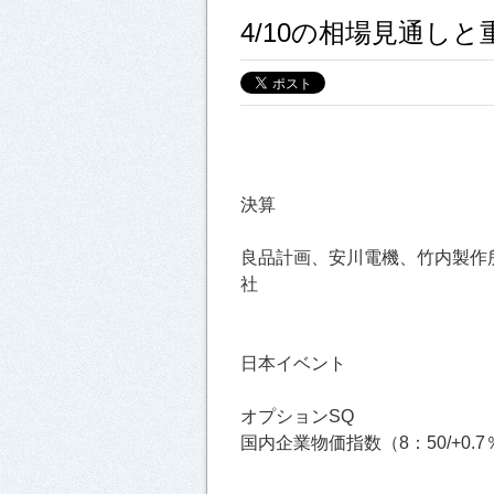
4/10の相場見通し
決算
良品計画、安川電機、竹内製作所
社
日本イベント
オプションSQ
国内企業物価指数（8：50/+0.7