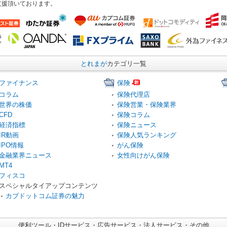
支援頂いております。
とれまが
カテゴリ一覧
ファイナンス
保険
コラム
保険代理店
世界の株価
保険営業・保険業界
CFD
保険コラム
経済指標
保険ニュース
IR動画
保険人気ランキング
IPO情報
がん保険
金融業界ニュース
女性向けがん保険
MT4
フィスコ
スペシャルタイアップコンテンツ
カブドットコム証券の魅力
便利ツール・IDサービス・広告サービス・法人サービス・その他