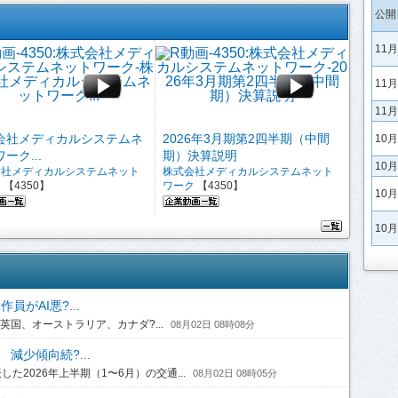
公開
11
11
11
会社メディカルシステムネ
2026年3月期第2四半期（中間
10
ーク...
期）決算説明
10
会社メディカルシステムネット
株式会社メディカルシステムネット
ク
【4350】
ワーク
【4350】
10
10
がAI悪?...
国、オーストラリア、カナダ?...
08月02日 08時08分
 減少傾向続?...
2026年上半期（1〜6月）の交通...
08月02日 08時05分