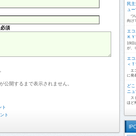
民主
ュー?
つい
向け
内
必須
エコ
ＫＹ?
19
が、
エコ
＜Ｔ?
。
エコ
に発
が公開するまで表示されません。
どこ
ニュ?
スト
ほど外
ント
ベント
IP