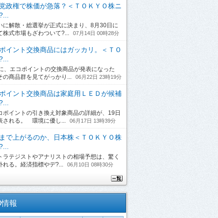
党政権で株価が急落？＜ＴＯＫＹＯ株ニ
...
に解散・総選挙が正式に決まり、8月30日に
て株式市場もざわついて?...
07月14日 00時28分
ポイント交換商品にはガッカリ。＜ＴＯ
...
日に、エコポイントの交換商品が発表になった
その商品群を見てがっかり...
06月22日 23時19分
ポイント交換商品は家庭用ＬＥＤが候補
...
ポイントの引き換え対象商品の詳細が、19日
表される。 環境に優し...
06月17日 13時39分
まで上がるのか、日本株＜ＴＯＫＹＯ株
...
ラテジストやアナリストの相場予想は、驚く
れる。経済指標やデ?...
06月10日 08時30分
O情報