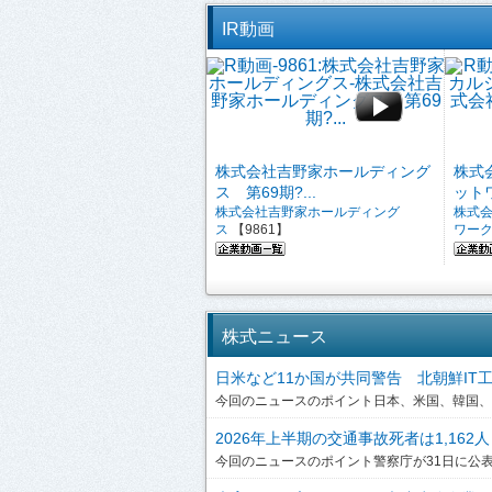
IR動画
株式会社吉野家ホールディング
株式
ス 第69期?...
ットワ
株式会社吉野家ホールディング
株式
ス
【9861】
ワー
株式ニュース
日米など11か国が共同警告 北朝鮮IT工作員
今回のニュースのポイント日本、米国、韓国、英
2026年上半期の交通事故死者は1,162人
今回のニュースのポイント警察庁が31日に公表した