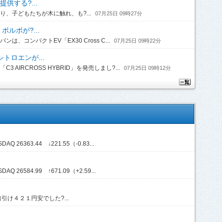
供する?...
、子どもたちが木に触れ、も?...
07月25日 09時27分
ルボが?...
コンパクトEV「EX30 Cross C...
07月25日 09時22分
トロエンが...
IRCROSS HYBRID」を発売しまし?...
07月25日 09時12分
Q 26363.44 ↓221.55（-0.83...
Q 26584.99 ↑671.09（+2.59...
け４２１円安でした?...