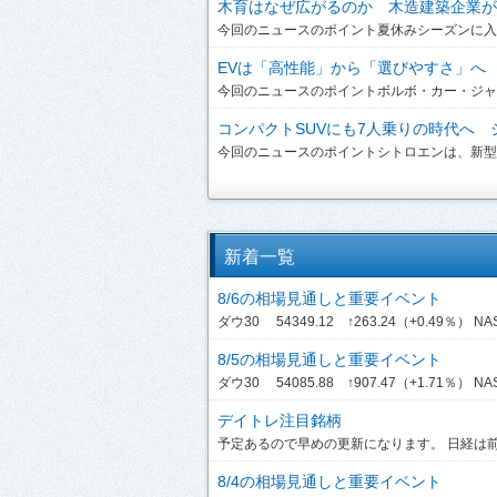
木育はなぜ広がるのか 木造建築企業が提
今回のニュースのポイント夏休みシーズンに入り
EVは「高性能」から「選びやすさ」へ ボ
今回のニュースのポイントボルボ・カー・ジャパンは、
コンパクトSUVにも7人乗りの時代へ シ
今回のニュースのポイントシトロエンは、新型「C3 A
新着一覧
8/6の相場見通しと重要イベント
ダウ30 54349.12 ↑263.24（+0.49％） NASDA
8/5の相場見通しと重要イベント
ダウ30 54085.88 ↑907.47（+1.71％） NASDA
デイトレ注目銘柄
予定あるので早めの更新になります。 日経は前引
8/4の相場見通しと重要イベント