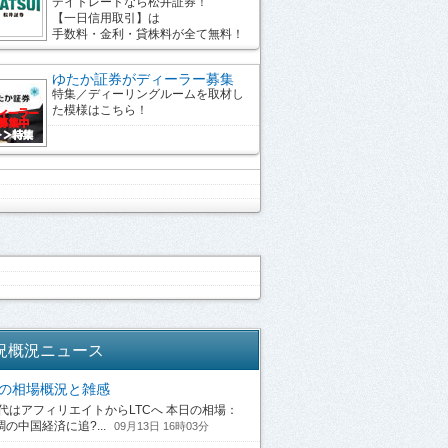
デイトレードなら松井証券！
【一日信用取引】は
手数料・金利・貸株料が全て無料！
ゆたか証券がディーラー募集
特集／ディーリングルームを取材し
た模様はこちら！
況概況ニュース
13の相場概況と雑感
はアフィリエイトからLTCへ 本日の相場：
の中国経済に追?...
09月13日 16時03分