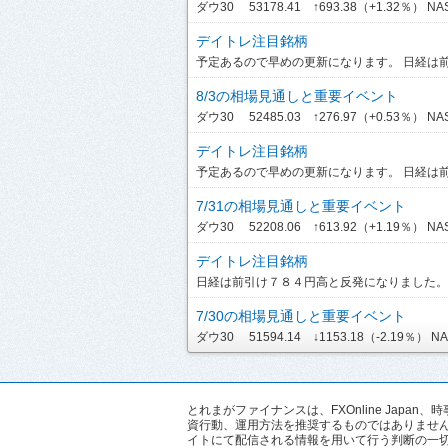
ダウ30 53178.41 ↑693.38（+1.32％） NASDA
デイトレ注目銘柄
予定あるので早めの更新になります。 日経は前引
8/3の相場見通しと重要イベント
ダウ30 52485.03 ↑276.97（+0.53％） NASD
デイトレ注目銘柄
予定あるので早めの更新になります。 日経は前引
7/31の相場見通しと重要イベント
ダウ30 52208.06 ↑613.92（+1.19％） NASDA
デイトレ注目銘柄
日経は前引け７８４円高と反発になりました。ま
7/30の相場見通しと重要イベント
ダウ30 51594.14 ↓1153.18（-2.19％） NASD
とれまがファイナンスは、FXOnline Ja
資行動、運用方法を推奨するものではありませ
イトにて配信される情報を用いて行う判断の一