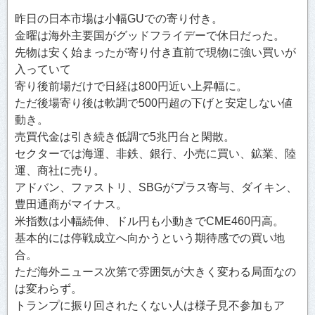
昨日の日本市場は小幅GUでの寄り付き。
金曜は海外主要国がグッドフライデーで休日だった。
先物は安く始まったが寄り付き直前で現物に強い買いが
入っていて
寄り後前場だけで日経は800円近い上昇幅に。
ただ後場寄り後は軟調で500円超の下げと安定しない値
動き。
売買代金は引き続き低調で5兆円台と閑散。
セクターでは海運、非鉄、銀行、小売に買い、鉱業、陸
運、商社に売り。
アドバン、ファストリ、SBGがプラス寄与、ダイキン、
豊田通商がマイナス。
米指数は小幅続伸、ドル円も小動きでCME460円高。
基本的には停戦成立へ向かうという期待感での買い地
合。
ただ海外ニュース次第で雰囲気が大きく変わる局面なの
は変わらず。
トランプに振り回されたくない人は様子見不参加もア