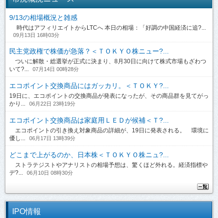
9/13の相場概況と雑感
時代はアフィリエイトからLTCへ 本日の相場：「好調の中国経済に追?...
09月13日 16時03分
民主党政権で株価が急落？＜ＴＯＫＹＯ株ニュー?...
ついに解散・総選挙が正式に決まり、8月30日に向けて株式市場もざわつ
いて?...
07月14日 00時28分
エコポイント交換商品にはガッカリ。＜ＴＯＫＹ?...
19日に、エコポイントの交換商品が発表になったが、その商品群を見てがっ
かり...
06月22日 23時19分
エコポイント交換商品は家庭用ＬＥＤが候補＜Ｔ?...
エコポイントの引き換え対象商品の詳細が、19日に発表される。 環境に
優し...
06月17日 13時39分
どこまで上がるのか、日本株＜ＴＯＫＹＯ株ニュ?...
ストラテジストやアナリストの相場予想は、驚くほど外れる。経済指標や
デ?...
06月10日 08時30分
IPO情報