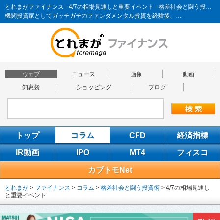
とれまがファイナンス - 4/7の相場見通しと重要イベント - 格差社会と闘う投資術
機関投資家としてガッチガチのファンダメンタル投資を経験後、…
ウェブ
ニュース
画像
動画
知恵袋
ショッピング
ブログ
トップ
コラム
CFD
経済指標
IR動画
IPO
MT4
フィスコ
カブトモNet
とれまが
>
ファイナンス
>
コラム
>
格差社会と闘う投資術
>
4/7の相場見通し
と重要イベント