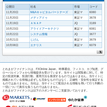
公開日
社名
市場
コード
11月20日
M&Aキャピタルパートナーズ
東証マ
6080
11月20日
メディアドゥ
東証マ
3678
11月19日
ＡＮＡＰ
JQ
3189
10月23日
アライドアーキテクツ
東証マ
6081
10月22日
システム情報
JQ
3677
10月21日
じげん
東証マ
3679
10月08日
エナリス
東証マ
6079
とれまがファイナンスは、FXOnline Japan、時事通信、フィスコ、カブ知恵、グ
ローバルインフォから情報提供を受けています。当サイトは閲覧者に対して、特
定の投資対象、投資行動、運用方法を推奨するものではありません。当サイトに
掲載されている情報は必ずしも完全なものではなく、正確性・安全性を保証する
ものではありません。当社は、当サイトにて配信される情報を用いて行う判断の
一切について責任を負うものではありません。
とれまがファイナンスは以下のスポンサーにご支援頂いております。