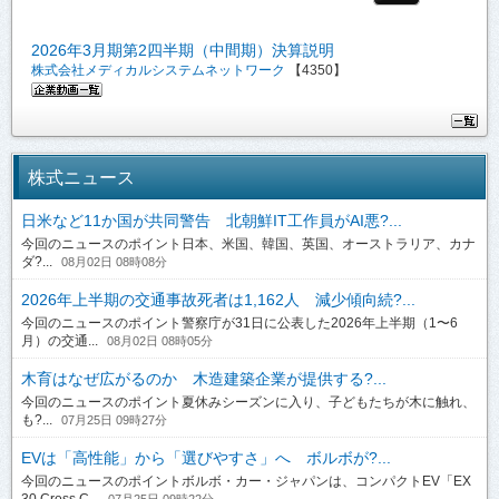
2026年3月期第2四半期（中間期）決算説明
株式会社メディカルシステムネットワーク
【4350】
株式ニュース
日米など11か国が共同警告 北朝鮮IT工作員がAI悪?...
今回のニュースのポイント日本、米国、韓国、英国、オーストラリア、カナ
ダ?...
08月02日 08時08分
2026年上半期の交通事故死者は1,162人 減少傾向続?...
今回のニュースのポイント警察庁が31日に公表した2026年上半期（1〜6
月）の交通...
08月02日 08時05分
木育はなぜ広がるのか 木造建築企業が提供する?...
今回のニュースのポイント夏休みシーズンに入り、子どもたちが木に触れ、
も?...
07月25日 09時27分
EVは「高性能」から「選びやすさ」へ ボルボが?...
今回のニュースのポイントボルボ・カー・ジャパンは、コンパクトEV「EX
30 Cross C...
07月25日 09時22分