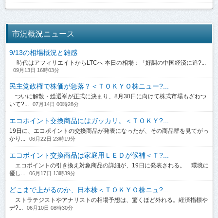
市況概況ニュース
9/13の相場概況と雑感
時代はアフィリエイトからLTCへ 本日の相場：「好調の中国経済に追?...
09月13日 16時03分
民主党政権で株価が急落？＜ＴＯＫＹＯ株ニュー?...
ついに解散・総選挙が正式に決まり、8月30日に向けて株式市場もざわつ
いて?...
07月14日 00時28分
エコポイント交換商品にはガッカリ。＜ＴＯＫＹ?...
19日に、エコポイントの交換商品が発表になったが、その商品群を見てがっ
かり...
06月22日 23時19分
エコポイント交換商品は家庭用ＬＥＤが候補＜Ｔ?...
エコポイントの引き換え対象商品の詳細が、19日に発表される。 環境に
優し...
06月17日 13時39分
どこまで上がるのか、日本株＜ＴＯＫＹＯ株ニュ?...
ストラテジストやアナリストの相場予想は、驚くほど外れる。経済指標や
デ?...
06月10日 08時30分