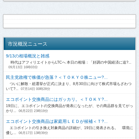
市況概況ニュース
9/13の相場概況と雑感
時代はアフィリエイトからLTCへ 本日の相場：「好調の中国経済に追?...
09月13日 16時03分
民主党政権で株価が急落？＜ＴＯＫＹＯ株ニュー?...
ついに解散・総選挙が正式に決まり、8月30日に向けて株式市場もざわつ
いて?...
07月14日 00時28分
エコポイント交換商品にはガッカリ。＜ＴＯＫＹ?...
19日に、エコポイントの交換商品が発表になったが、その商品群を見てがっ
かり...
06月22日 23時19分
エコポイント交換商品は家庭用ＬＥＤが候補＜Ｔ?...
エコポイントの引き換え対象商品の詳細が、19日に発表される。 環境に
優し...
06月17日 13時39分