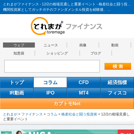
とれまがファイナンス - 12/2の相場見通しと重要イベント - 格差社会と闘う投資術
機関投資家としてガッチガチのファンダメンタル投資を経験後、…
ウェブ
ニュース
画像
動画
知恵袋
ショッピング
ブログ
トップ
コラム
CFD
経済指標
IR動画
IPO
MT4
フィスコ
カブトモNet
とれまが
>
ファイナンス
>
コラム
>
格差社会と闘う投資術
>
12/2の相場見通し
と重要イベント