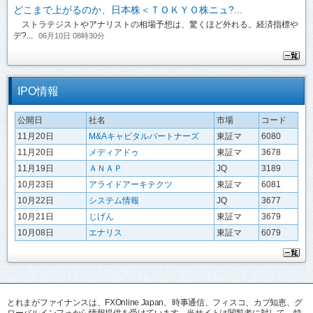
どこまで上がるのか、日本株＜ＴＯＫＹＯ株ニュ?...
ストラテジストやアナリストの相場予想は、驚くほど外れる。経済指標や
デ?...
06月10日 08時30分
IPO情報
公開日
社名
市場
コード
11月20日
M&Aキャピタルパートナーズ
東証マ
6080
11月20日
メディアドゥ
東証マ
3678
11月19日
ＡＮＡＰ
JQ
3189
10月23日
アライドアーキテクツ
東証マ
6081
10月22日
システム情報
JQ
3677
10月21日
じげん
東証マ
3679
10月08日
エナリス
東証マ
6079
とれまがファイナンスは、FXOnline Japan、時事通信、フィスコ、カブ知恵、グ
ローバルインフォから情報提供を受けています。当サイトは閲覧者に対して、特