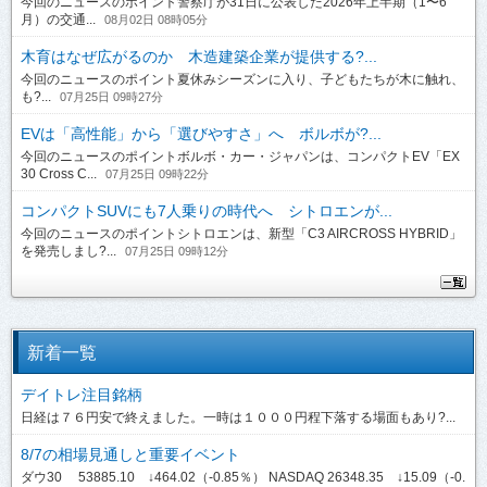
今回のニュースのポイント警察庁が31日に公表した2026年上半期（1〜6
月）の交通...
08月02日 08時05分
木育はなぜ広がるのか 木造建築企業が提供する?...
今回のニュースのポイント夏休みシーズンに入り、子どもたちが木に触れ、
も?...
07月25日 09時27分
EVは「高性能」から「選びやすさ」へ ボルボが?...
今回のニュースのポイントボルボ・カー・ジャパンは、コンパクトEV「EX
30 Cross C...
07月25日 09時22分
コンパクトSUVにも7人乗りの時代へ シトロエンが...
今回のニュースのポイントシトロエンは、新型「C3 AIRCROSS HYBRID」
を発売しまし?...
07月25日 09時12分
新着一覧
デイトレ注目銘柄
日経は７６円安で終えました。一時は１０００円程下落する場面もあり?...
8/7の相場見通しと重要イベント
ダウ30 53885.10 ↓464.02（-0.85％） NASDAQ 26348.35 ↓15.09（-0.