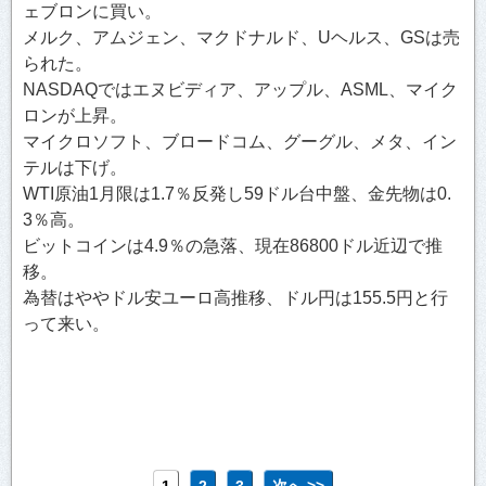
ェブロンに買い。
メルク、アムジェン、マクドナルド、Uヘルス、GSは売
られた。
NASDAQではエヌビディア、アップル、ASML、マイク
ロンが上昇。
マイクロソフト、ブロードコム、グーグル、メタ、イン
テルは下げ。
WTI原油1月限は1.7％反発し59ドル台中盤、金先物は0.
3％高。
ビットコインは4.9％の急落、現在86800ドル近辺で推
移。
為替はややドル安ユーロ高推移、ドル円は155.5円と行
って来い。
1
2
3
次へ >>