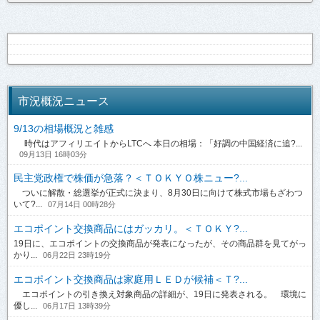
市況概況ニュース
9/13の相場概況と雑感
時代はアフィリエイトからLTCへ 本日の相場：「好調の中国経済に追?...
09月13日 16時03分
民主党政権で株価が急落？＜ＴＯＫＹＯ株ニュー?...
ついに解散・総選挙が正式に決まり、8月30日に向けて株式市場もざわつ
いて?...
07月14日 00時28分
エコポイント交換商品にはガッカリ。＜ＴＯＫＹ?...
19日に、エコポイントの交換商品が発表になったが、その商品群を見てがっ
かり...
06月22日 23時19分
エコポイント交換商品は家庭用ＬＥＤが候補＜Ｔ?...
エコポイントの引き換え対象商品の詳細が、19日に発表される。 環境に
優し...
06月17日 13時39分