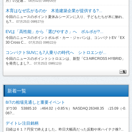
月）の交通...
08月02日 08時05分
木育はなぜ広がるのか 木造建築企業が提供する?...
今回のニュースのポイント夏休みシーズンに入り、子どもたちが木に触れ、
も?...
07月25日 09時27分
EVは「高性能」から「選びやすさ」へ ボルボが?...
今回のニュースのポイントボルボ・カー・ジャパンは、コンパクトEV「EX
30 Cross C...
07月25日 09時22分
コンパクトSUVにも7人乗りの時代へ シトロエンが...
今回のニュースのポイントシトロエンは、新型「C3 AIRCROSS HYBRID」
を発売しまし?...
07月25日 09時12分
新着一覧
8/7の相場見通しと重要イベント
ダウ30 53885.10 ↓464.02（-0.85％） NASDAQ 26348.35 ↓15.09（-0.
06?...
デイトレ注目銘柄
日経は６１７円安で終えました。昨日大幅高だった反動や米ハイテク株?...