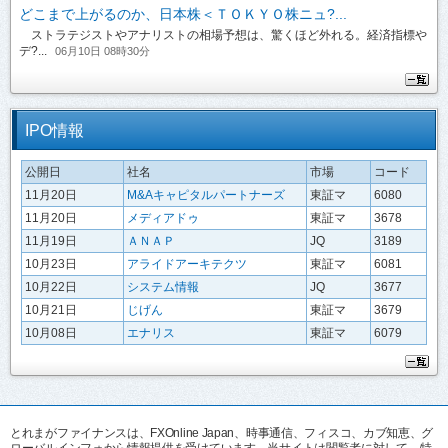
どこまで上がるのか、日本株＜ＴＯＫＹＯ株ニュ?...
ストラテジストやアナリストの相場予想は、驚くほど外れる。経済指標や
デ?...
06月10日 08時30分
IPO情報
公開日
社名
市場
コード
11月20日
M&Aキャピタルパートナーズ
東証マ
6080
11月20日
メディアドゥ
東証マ
3678
11月19日
ＡＮＡＰ
JQ
3189
10月23日
アライドアーキテクツ
東証マ
6081
10月22日
システム情報
JQ
3677
10月21日
じげん
東証マ
3679
10月08日
エナリス
東証マ
6079
とれまがファイナンスは、FXOnline Japan、時事通信、フィスコ、カブ知恵、グ
ローバルインフォから情報提供を受けています。当サイトは閲覧者に対して、特