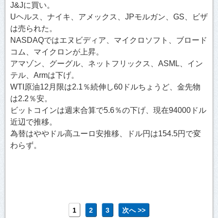
J&Jに買い。
Uヘルス、ナイキ、アメックス、JPモルガン、GS、ビザ
は売られた。
NASDAQではエヌビディア、マイクロソフト、ブロード
コム、マイクロンが上昇。
アマゾン、グーグル、ネットフリックス、ASML、イン
テル、Armは下げ。
WTI原油12月限は2.1％続伸し60ドルちょうど、金先物
は2.2％安。
ビットコインは週末合算で5.6％の下げ、現在94000ドル
近辺で推移。
為替はややドル高ユーロ安推移、ドル円は154.5円で変
わらず。
1
2
3
次へ >>