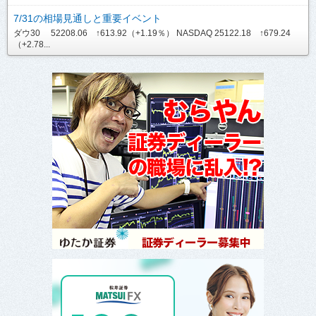
7/31の相場見通しと重要イベント
ダウ30 52208.06 ↑613.92（+1.19％） NASDAQ 25122.18 ↑679.24
（+2.78...