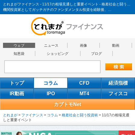
とれまがファイナンス - 11/17の相場見通しと重要イベント - 格差社会と闘う投資術
機関投資家としてガッチガチのファンダメンタル投資を経験後、…
ウェブ
ニュース
画像
動画
知恵袋
ショッピング
ブログ
トップ
コラム
CFD
経済指標
IR動画
IPO
MT4
フィスコ
カブトモNet
とれまが
>
ファイナンス
>
コラム
>
格差社会と闘う投資術
>
11/17の相場見通
しと重要イベント