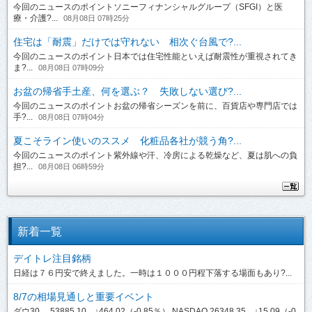
今回のニュースのポイントソニーフィナンシャルグループ（SFGI）と医
療・介護?...
08月08日 07時25分
住宅は「耐震」だけでは守れない 相次ぐ台風で?...
今回のニュースのポイント日本では住宅性能といえば耐震性が重視されてき
ま?...
08月08日 07時09分
お盆の帰省手土産、何を選ぶ？ 失敗しない選び?...
今回のニュースのポイントお盆の帰省シーズンを前に、百貨店や専門店では
手?...
08月08日 07時04分
夏こそライン使いのススメ 化粧品各社が競う角?...
今回のニュースのポイント紫外線や汗、冷房による乾燥など、夏は肌への負
担?...
08月08日 06時59分
新着一覧
デイトレ注目銘柄
日経は７６円安で終えました。一時は１０００円程下落する場面もあり?...
8/7の相場見通しと重要イベント
ダウ30 53885.10 ↓464.02（-0.85％） NASDAQ 26348.35 ↓15.09（-0.