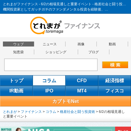
とれまがファイナンス - 6/2の相場見通しと重要イベント - 格差社会と闘う投資術
機関投資家としてガッチガチのファンダメンタル投資を経験後、…
ウェブ
ニュース
画像
動画
知恵袋
ショッピング
ブログ
トップ
コラム
CFD
経済指標
IR動画
IPO
MT4
フィスコ
カブトモNet
とれまが
>
ファイナンス
>
コラム
>
格差社会と闘う投資術
>
6/2の相場見通し
と重要イベント