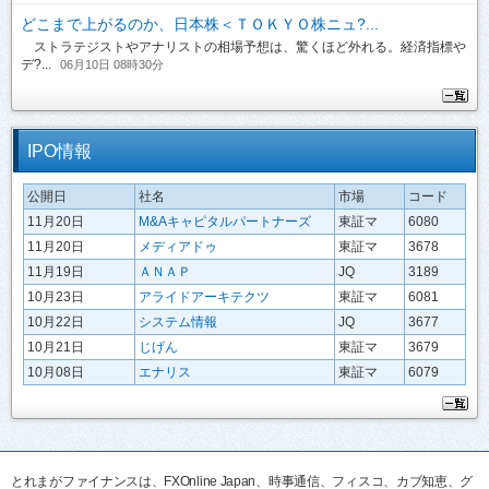
どこまで上がるのか、日本株＜ＴＯＫＹＯ株ニュ?...
ストラテジストやアナリストの相場予想は、驚くほど外れる。経済指標や
デ?...
06月10日 08時30分
IPO情報
公開日
社名
市場
コード
11月20日
M&Aキャピタルパートナーズ
東証マ
6080
11月20日
メディアドゥ
東証マ
3678
11月19日
ＡＮＡＰ
JQ
3189
10月23日
アライドアーキテクツ
東証マ
6081
10月22日
システム情報
JQ
3677
10月21日
じげん
東証マ
3679
10月08日
エナリス
東証マ
6079
とれまがファイナンスは、FXOnline Japan、時事通信、フィスコ、カブ知恵、グ