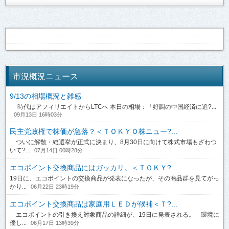
市況概況ニュース
9/13の相場概況と雑感
時代はアフィリエイトからLTCへ 本日の相場：「好調の中国経済に追?...
09月13日 16時03分
民主党政権で株価が急落？＜ＴＯＫＹＯ株ニュー?...
ついに解散・総選挙が正式に決まり、8月30日に向けて株式市場もざわつ
いて?...
07月14日 00時28分
エコポイント交換商品にはガッカリ。＜ＴＯＫＹ?...
19日に、エコポイントの交換商品が発表になったが、その商品群を見てがっ
かり...
06月22日 23時19分
エコポイント交換商品は家庭用ＬＥＤが候補＜Ｔ?...
エコポイントの引き換え対象商品の詳細が、19日に発表される。 環境に
優し...
06月17日 13時39分