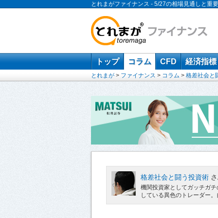
とれまがファイナンス - 5/27の相場見通しと重
トップ
コラム
CFD
経済指標
とれまが
>
ファイナンス
>
コラム
>
格差社会と
格差社会と闘う投資術
さ
機関投資家としてガッチガチ
している異色のトレーダー。