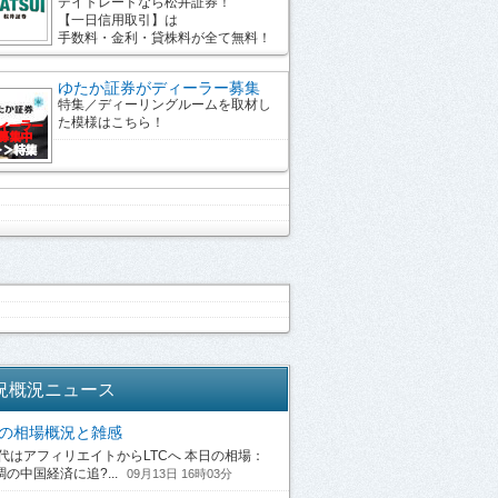
デイトレードなら松井証券！
【一日信用取引】は
手数料・金利・貸株料が全て無料！
ゆたか証券がディーラー募集
特集／ディーリングルームを取材し
た模様はこちら！
況概況ニュース
13の相場概況と雑感
はアフィリエイトからLTCへ 本日の相場：
の中国経済に追?...
09月13日 16時03分