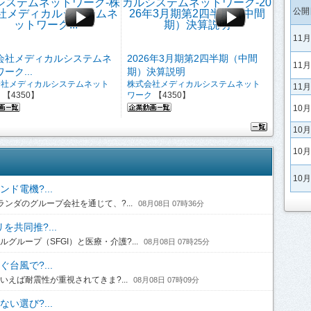
公開
11
会社メディカルシステムネ
2026年3月期第2四半期（中間
11
ーク...
期）決算説明
会社メディカルシステムネット
株式会社メディカルシステムネット
11
ク
【4350】
ワーク
【4350】
10
10
10
10
ド電機?...
ンダのグループ会社を通じて、?...
08月08日 07時36分
共同推?...
ループ（SFGI）と医療・介護?...
08月08日 07時25分
台風で?...
えば耐震性が重視されてきま?...
08月08日 07時09分
い選び?...