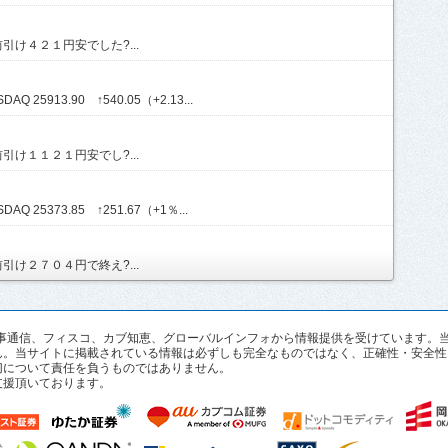
け４２１円安でした?...
Q 25913.90 ↑540.05（+2.13...
け１１２１円安でし?...
AQ 25373.85 ↑251.67（+1％...
け２７０４円で終え?...
pan、時事通信、フィスコ、カブ知恵、グローバルインフォから情報提供を受けていま
ん。当サイトに掲載されている情報は必ずしも完全なものではなく、正確性・安全性
切について責任を負うものではありません。
支援頂いております。