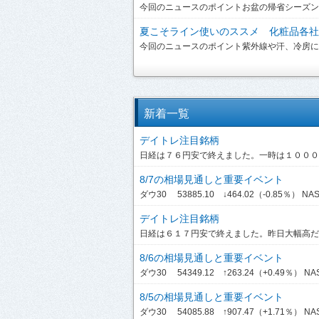
今回のニュースのポイントお盆の帰省シーズンを
夏こそライン使いのススメ 化粧品各社が
今回のニュースのポイント紫外線や汗、冷房によ
新着一覧
デイトレ注目銘柄
日経は７６円安で終えました。一時は１０００円
8/7の相場見通しと重要イベント
ダウ30 53885.10 ↓464.02（-0.85％） NASDA
デイトレ注目銘柄
日経は６１７円安で終えました。昨日大幅高だっ
8/6の相場見通しと重要イベント
ダウ30 54349.12 ↑263.24（+0.49％） NASDA
8/5の相場見通しと重要イベント
ダウ30 54085.88 ↑907.47（+1.71％） NASDA