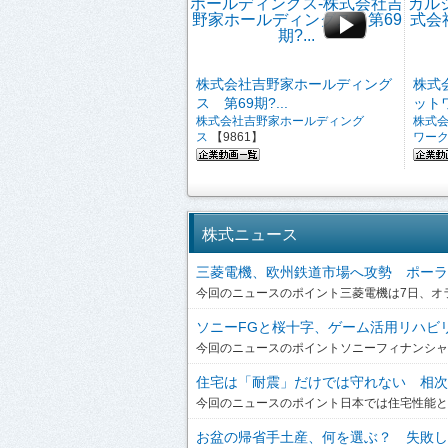
株式会社吉野家ホールディング
株式
ス 第69期?...
ットワ
株式会社吉野家ホールディング
株式
ス
【9861】
ワー
株式ニュース
三菱電機、欧州鉄道市場へ攻勢 ポーラン
今回のニュースのポイント三菱電機は7日、オラ
ソニーFGと桜十字、ゲーム活用リハビリを
今回のニュースのポイントソニーフィナンシャルグ
住宅は「耐震」だけでは守れない 相次ぐ
今回のニュースのポイント日本では住宅性能とい
お盆の帰省手土産、何を選ぶ？ 失敗しな