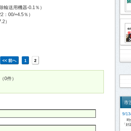
、除輸送用機器-0.1％）
00/+4.5％）
.2）
<< 前へ
1
2
（0件）
市
9/
時代
「好調