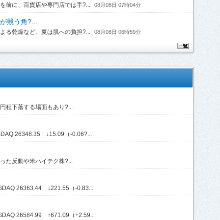
前に、百貨店や専門店では手?...
08月08日 07時04分
競う角?...
る乾燥など、夏は肌への負担?...
08月08日 06時59分
程下落する場面もあり?...
Q 26348.35 ↓15.09（-0.06?...
た反動や米ハイテク株?...
Q 26363.44 ↓221.55（-0.83...
Q 26584.99 ↑671.09（+2.59...