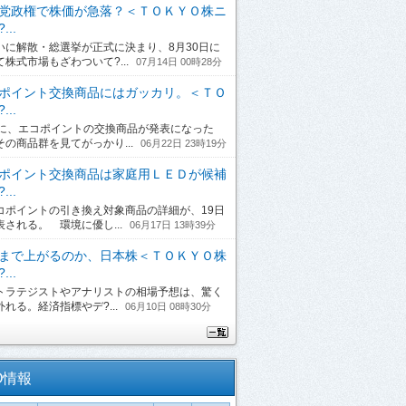
党政権で株価が急落？＜ＴＯＫＹＯ株ニ
...
に解散・総選挙が正式に決まり、8月30日に
て株式市場もざわついて?...
07月14日 00時28分
ポイント交換商品にはガッカリ。＜ＴＯ
...
日に、エコポイントの交換商品が発表になった
その商品群を見てがっかり...
06月22日 23時19分
ポイント交換商品は家庭用ＬＥＤが候補
...
ポイントの引き換え対象商品の詳細が、19日
表される。 環境に優し...
06月17日 13時39分
まで上がるのか、日本株＜ＴＯＫＹＯ株
...
ラテジストやアナリストの相場予想は、驚く
れる。経済指標やデ?...
06月10日 08時30分
O情報