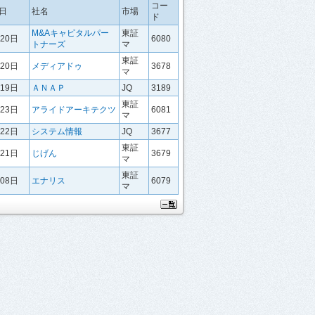
コー
日
社名
市場
ド
M&Aキャピタルパー
東証
月20日
6080
トナーズ
マ
東証
月20日
メディアドゥ
3678
マ
月19日
ＡＮＡＰ
JQ
3189
東証
月23日
アライドアーキテクツ
6081
マ
月22日
システム情報
JQ
3677
東証
月21日
じげん
3679
マ
東証
月08日
エナリス
6079
マ