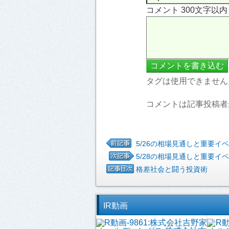
コメント 300文字以
タグは使用できません
コメントは記事投稿者
5/26の相場見通しと重要イ
5/28の相場見通しと重要イ
格差社会と闘う投資術
IR動画