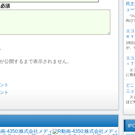
民主
内
必須
ュー?
つい
向け
エコ
ＫＹ?
19
。
が、
エコ
が公開するまで表示されません。
＜Ｔ?
エコ
に発
ベント
どこ
ニュ?
ベント
スト
ほど外
IP