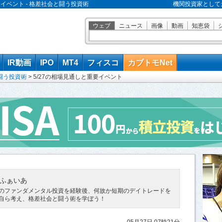
要イベント - 格差社会と闘う投資術
機関投資家として
ウェブ
ニュース
画像
動画
知恵袋
IR動画
IPO
MT4
フィスコ
カブトモNet
闘う投資術
>
5/27の相場見通しと重要イベント
ふぁいあ
のファンダメンタル投資を経験後、何故か短期のデイトレードを
自ら考え、格差社会と闘う術を学ぼう！
05月27日 07時21分