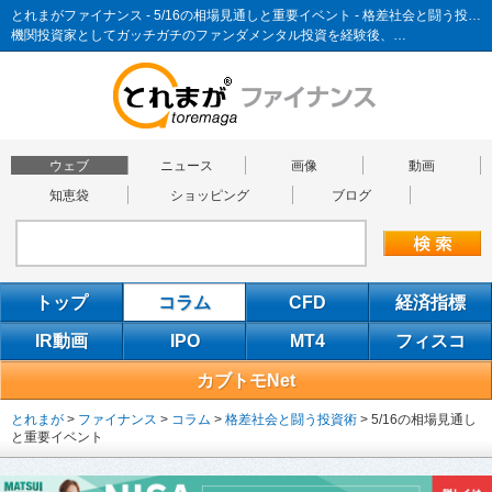
とれまがファイナンス - 5/16の相場見通しと重要イベント - 格差社会と闘う投資術
機関投資家としてガッチガチのファンダメンタル投資を経験後、…
ウェブ
ニュース
画像
動画
知恵袋
ショッピング
ブログ
トップ
コラム
CFD
経済指標
IR動画
IPO
MT4
フィスコ
カブトモNet
とれまが
>
ファイナンス
>
コラム
>
格差社会と闘う投資術
>
5/16の相場見通し
と重要イベント