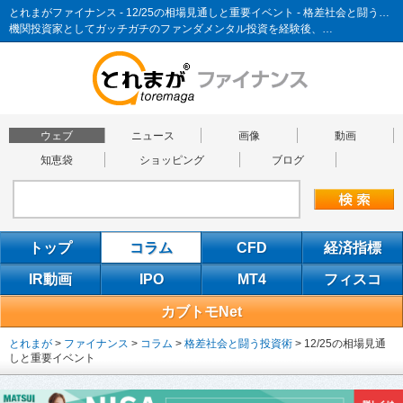
とれまがファイナンス - 12/25の相場見通しと重要イベント - 格差社会と闘う投資術
機関投資家としてガッチガチのファンダメンタル投資を経験後、…
ウェブ
ニュース
画像
動画
知恵袋
ショッピング
ブログ
トップ
コラム
CFD
経済指標
IR動画
IPO
MT4
フィスコ
カブトモNet
とれまが
>
ファイナンス
>
コラム
>
格差社会と闘う投資術
>
12/25の相場見通
しと重要イベント