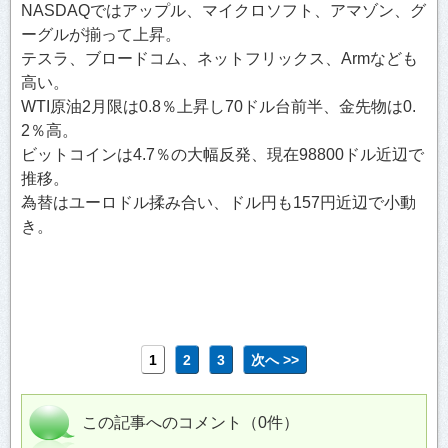
NASDAQではアップル、マイクロソフト、アマゾン、グ
ーグルが揃って上昇。
テスラ、ブロードコム、ネットフリックス、Armなども
高い。
WTI原油2月限は0.8％上昇し70ドル台前半、金先物は0.
2％高。
ビットコインは4.7％の大幅反発、現在98800ドル近辺で
推移。
為替はユーロドル揉み合い、ドル円も157円近辺で小動
き。
1
2
3
次へ >>
この記事へのコメント（0件）