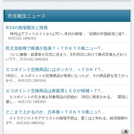
市況概況ニュース
9/13の相場概況と雑感
時代はアフィリエイトからLTCへ 本日の相場：「好調の中国経済に追?...
09月13日 16時03分
民主党政権で株価が急落？＜ＴＯＫＹＯ株ニュー?...
ついに解散・総選挙が正式に決まり、8月30日に向けて株式市場もざわつ
いて?...
07月14日 00時28分
エコポイント交換商品にはガッカリ。＜ＴＯＫＹ?...
19日に、エコポイントの交換商品が発表になったが、その商品群を見てがっ
かり...
06月22日 23時19分
エコポイント交換商品は家庭用ＬＥＤが候補＜Ｔ?...
エコポイントの引き換え対象商品の詳細が、19日に発表される。 環境に
優し...
06月17日 13時39分
どこまで上がるのか、日本株＜ＴＯＫＹＯ株ニュ?...
ストラテジストやアナリストの相場予想は、驚くほど外れる。経済指標や
デ?...
06月10日 08時30分