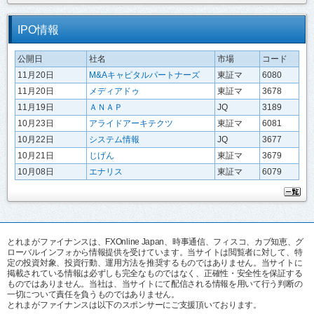
IPO情報
公開日
社名
市場
コード
11月20日
M&Aキャピタルパートナーズ
東証マ
6080
11月20日
メディアドゥ
東証マ
3678
11月19日
ＡＮＡＰ
JQ
3189
10月23日
アライドアーキテクツ
東証マ
6081
10月22日
システム情報
JQ
3677
10月21日
じげん
東証マ
3679
10月08日
エナリス
東証マ
6079
とれまがファイナンスは、FXOnline Japan、時事通信、フィスコ、カブ知恵、グ
ローバルインフォから情報提供を受けています。当サイトは閲覧者に対して、特
定の投資対象、投資行動、運用方法を推奨するものではありません。当サイトに
掲載されている情報は必ずしも完全なものではなく、正確性・安全性を保証する
ものではありません。当社は、当サイトにて配信される情報を用いて行う判断の
一切について責任を負うものではありません。
とれまがファイナンスは以下のスポンサーにご支援頂いております。