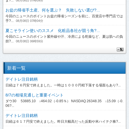
ま?...
08月08日 07時09分
お盆の帰省手土産、何を選ぶ？ 失敗しない選び?...
今回のニュースのポイントお盆の帰省シーズンを前に、百貨店や専門店では
手?...
08月08日 07時04分
夏こそライン使いのススメ 化粧品各社が競う角?...
今回のニュースのポイント紫外線や汗、冷房による乾燥など、夏は肌への負
担?...
08月08日 06時59分
新着一覧
デイトレ注目銘柄
日経は７６円安で終えました。一時は１０００円程下落する場面もあり?...
8/7の相場見通しと重要イベント
ダウ30 53885.10 ↓464.02（-0.85％） NASDAQ 26348.35 ↓15.09（-0.
06?...
デイトレ注目銘柄
日経は６１７円安で終えました。昨日大幅高だった反動や米ハイテク株?...