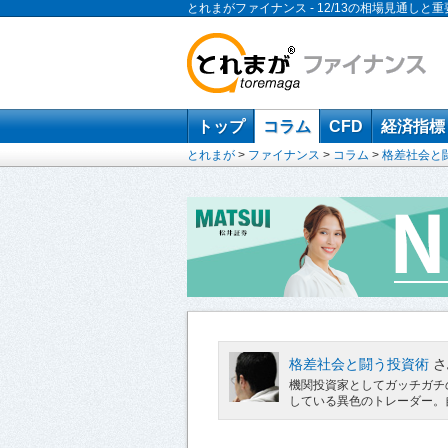
とれまがファイナンス - 12/13の相場見通しと
トップ
コラム
CFD
経済指標
とれまが
>
ファイナンス
>
コラム
>
格差社会と
格差社会と闘う投資術
さ
機関投資家としてガッチガチ
している異色のトレーダー。