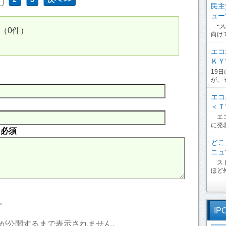
民主
ュー?
つい
（0件）
向け
エコ
ＫＹ?
19
が、
エコ
＜Ｔ?
エコ
に発
内
必須
どこ
ニュ?
スト
ほど外
。
IP
が公開するまで表示されません。