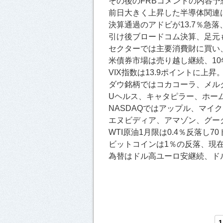
その後のFRBコメントの内容
前日大きく上昇した半導体関連
決算通過のアドビが13.7％急落
引け後ブロードコム決算、足元
セクターでは主要消費財に買い
米債券市場は売り越し継続、10
VIX指数は13.9ポイントに上昇
ダウ銘柄ではコカコーラ、メルク
Uヘルス、キャタピラー、ホー
NASDAQではアップル、マイ
エヌビディア、アマゾン、グー
WTI原油1月限は0.4％反落し7
ビットコインは1％の反落、現在1
為替はドル高ユーロ安継続、ドル
1