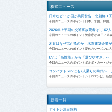
株式ニュース
日米など11か国が共同警告 北朝鮮IT工作員
今回のニュースのポイント日本、米国、韓国、英
2026年上半期の交通事故死者は1,162人
今回のニュースのポイント警察庁が31日に公表した
木育はなぜ広がるのか 木造建築企業が提
今回のニュースのポイント夏休みシーズンに入り
EVは「高性能」から「選びやすさ」へ ボ
今回のニュースのポイントボルボ・カー・ジャパンは、
コンパクトSUVにも7人乗りの時代へ シ
今回のニュースのポイントシトロエンは、新型「C3 A
新着一覧
デイトレ注目銘柄