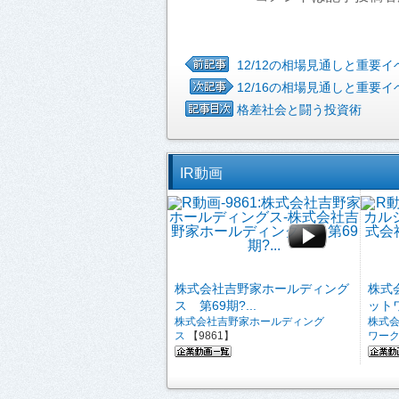
12/12の相場見通しと重要イ
12/16の相場見通しと重要イ
格差社会と闘う投資術
IR動画
株式会社吉野家ホールディング
株式
ス 第69期?...
ットワ
株式会社吉野家ホールディング
株式
ス
【9861】
ワー