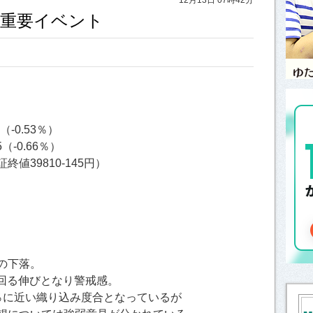
しと重要イベント
（-0.53％）
5（-0.66％）
終値39810-145円）
％の下落。
回る伸びとなり警戒感。
0％に近い織り込み度合となっているが