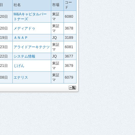
コー
日
社名
市場
ド
M&Aキャピタルパー
東証
月20日
6080
トナーズ
マ
東証
月20日
メディアドゥ
3678
マ
月19日
ＡＮＡＰ
JQ
3189
東証
月23日
アライドアーキテクツ
6081
マ
月22日
システム情報
JQ
3677
東証
月21日
じげん
3679
マ
東証
月08日
エナリス
6079
マ