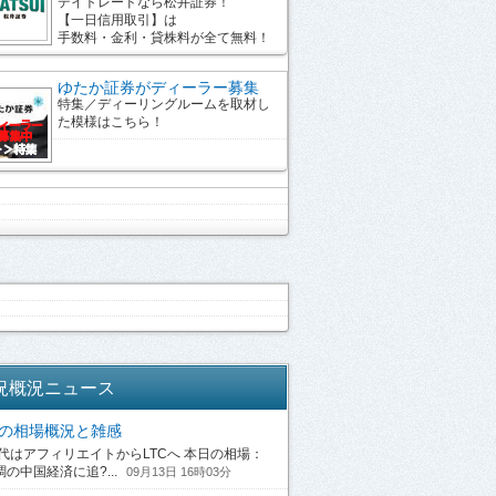
デイトレードなら松井証券！
【一日信用取引】は
手数料・金利・貸株料が全て無料！
ゆたか証券がディーラー募集
特集／ディーリングルームを取材し
た模様はこちら！
況概況ニュース
13の相場概況と雑感
はアフィリエイトからLTCへ 本日の相場：
の中国経済に追?...
09月13日 16時03分