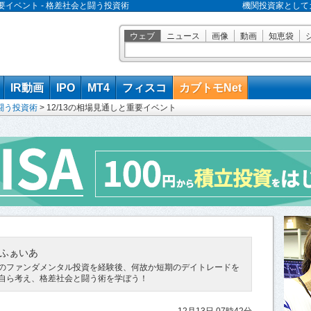
重要イベント - 格差社会と闘う投資術
機関投資家として
ウェブ
ニュース
画像
動画
知恵袋
IR動画
IPO
MT4
フィスコ
カブトモNet
闘う投資術
>
12/13の相場見通しと重要イベント
ふぁいあ
のファンダメンタル投資を経験後、何故か短期のデイトレードを
自ら考え、格差社会と闘う術を学ぼう！
12月13日 07時42分