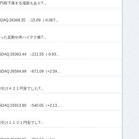
程下落する場面もあり?...
Q 26348.35 ↓15.09（-0.06?...
た反動や米ハイテク株?...
Q 26363.44 ↓221.55（-0.83...
Q 26584.99 ↑671.09（+2.59...
け４２１円安でした?...
Q 25913.90 ↑540.05（+2.13...
け１１２１円安でし?...