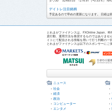
ダウ30 52485.03 ↑276.97（+0.53％） NASD
デイトレ注目銘柄
予定あるので早めの更新になります。 日経は前引
とれまがファイナンスは、FXOnline Ja
資行動、運用方法を推奨するものではありませ
イトにて配信される情報を用いて行う判断の一
とれまがファイナンスは以下のスポンサーにご
ニュース
社会
経済
政治
コンピューター
エンタメ