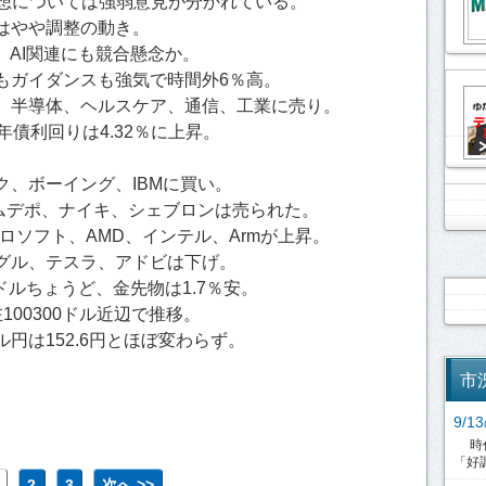
予想については強弱意見が分かれている。
はやや調整の動き。
、AI関連にも競合懸念か。
もガイダンスも強気で時間外6％高。
、半導体、ヘルスケア、通信、工業に売り。
年債利回りは4.32％に上昇。
。
、ボーイング、IBMに買い。
ムデポ、ナイキ、シェブロンは売られた。
クロソフト、AMD、インテル、Armが上昇。
グル、テスラ、アドビは下げ。
0ドルちょうど、金先物は1.7％安。
00300ドル近辺で推移。
円は152.6円とほぼ変わらず。
市
9/
時代
「好調
2
3
次へ >>