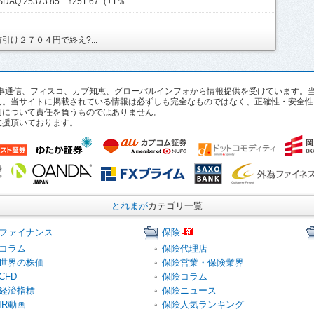
AQ 25373.85 ↑251.67（+1％...
け２７０４円で終え?...
pan、時事通信、フィスコ、カブ知恵、グローバルインフォから情報提供を受けていま
ん。当サイトに掲載されている情報は必ずしも完全なものではなく、正確性・安全性
切について責任を負うものではありません。
支援頂いております。
とれまが
カテゴリ一覧
ファイナンス
保険
コラム
保険代理店
世界の株価
保険営業・保険業界
CFD
保険コラム
経済指標
保険ニュース
IR動画
保険人気ランキング