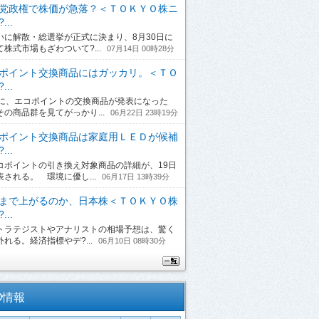
党政権で株価が急落？＜ＴＯＫＹＯ株ニ
...
に解散・総選挙が正式に決まり、8月30日に
て株式市場もざわついて?...
07月14日 00時28分
ポイント交換商品にはガッカリ。＜ＴＯ
...
日に、エコポイントの交換商品が発表になった
その商品群を見てがっかり...
06月22日 23時19分
ポイント交換商品は家庭用ＬＥＤが候補
...
ポイントの引き換え対象商品の詳細が、19日
表される。 環境に優し...
06月17日 13時39分
まで上がるのか、日本株＜ＴＯＫＹＯ株
...
ラテジストやアナリストの相場予想は、驚く
れる。経済指標やデ?...
06月10日 08時30分
O情報