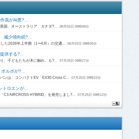
がAI悪?...
国、オーストラリア、カナダ?...
08月02日 08時08分
 減少傾向続?...
2026年上半期（1〜6月）の交通...
08月02日 08時05分
供する?...
、子どもたちが木に触れ、も?...
07月25日 09時27分
ルボが?...
コンパクトEV「EX30 Cross C...
07月25日 09時22分
トロエンが...
IRCROSS HYBRID」を発売しまし?...
07月25日 09時12分