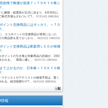
党政権で株価が急落？＜ＴＯＫＹＯ株ニ
...
に解散・総選挙が正式に決まり、8月30日に
て株式市場もざわついて?...
07月14日 00時28分
ポイント交換商品にはガッカリ。＜ＴＯ
...
日に、エコポイントの交換商品が発表になった
その商品群を見てがっかり...
06月22日 23時19分
ポイント交換商品は家庭用ＬＥＤが候補
...
ポイントの引き換え対象商品の詳細が、19日
表される。 環境に優し...
06月17日 13時39分
まで上がるのか、日本株＜ＴＯＫＹＯ株
...
ラテジストやアナリストの相場予想は、驚く
れる。経済指標やデ?...
06月10日 08時30分
O情報