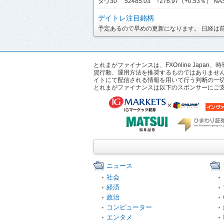
ダウ30 52485.03 ↑276.97（+0.53％） NASD
デイトレ注目銘柄
予定あるので早めの更新になります。 日経は前引
とれまがファイナンスは、FXOnline Ja
資行動、運用方法を推奨するものではありませ
イトにて配信される情報を用いて行う判断の一
とれまがファイナンスは以下のスポンサーにご
ニュース
社会
経済
政治
コンピューター
エンタメ