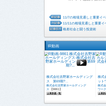
11/7の相場見通しと重要イ
11/11の相場見通しと重要イ
格差社会と闘う投資術
IR動画
株式会社吉野家ホールディング
株式
ス 第69期?...
ットワ
株式会社吉野家ホールディング
株式
ス
【9861】
ワー