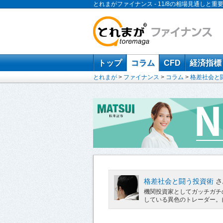
とれまがファイナンス - 11/8の相場見通しと重
トップ
コラム
CFD
経済指標
とれまが
>
ファイナンス
>
コラム
>
格差社会と
格差社会と闘う投資術
さ
機関投資家としてガッチガチ
している異色のトレーダー。