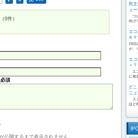
民主
ュー?
つい
（0件）
向け
エコ
ＫＹ?
19
が、
エコ
＜Ｔ?
エコ
に発
内
必須
どこ
ニュ?
スト
ほど外
。
IP
が公開するまで表示されません。