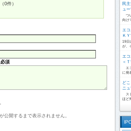
民主
（0件）
ュー?
つい
向け
エコ
ＫＹ?
19
が、
エコ
＜Ｔ?
内
必須
エコ
に発
どこ
ニュ?
スト
ほど外
。
が公開するまで表示されません。
IP