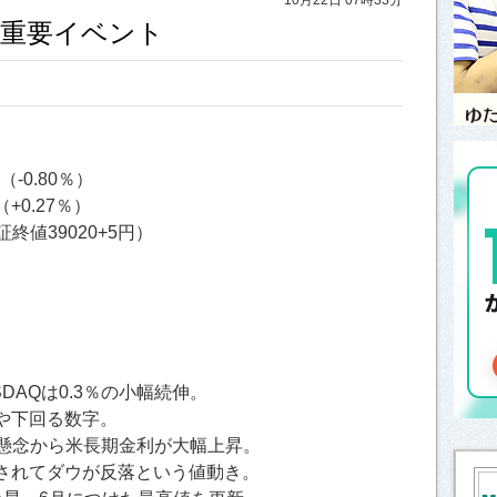
しと重要イベント
（-0.80％）
（+0.27％）
終値39020+5円）
DAQは0.3％の小幅続伸。
や下回る数字。
る懸念から米長期金利が大幅上昇。
されてダウが反落という値動き。