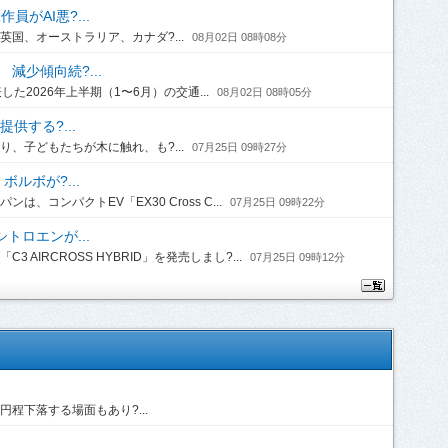
がAI悪?...
国、オーストラリア、カナダ?...
08月02日 08時08分
 減少傾向続?...
2026年上半期（1〜6月）の交通...
08月02日 08時05分
供する?...
、子どもたちが木に触れ、も?...
07月25日 09時27分
ルボが?...
コンパクトEV「EX30 Cross C...
07月25日 09時22分
トロエンが...
IRCROSS HYBRID」を発売しまし?...
07月25日 09時12分
程下落する場面もあり?...