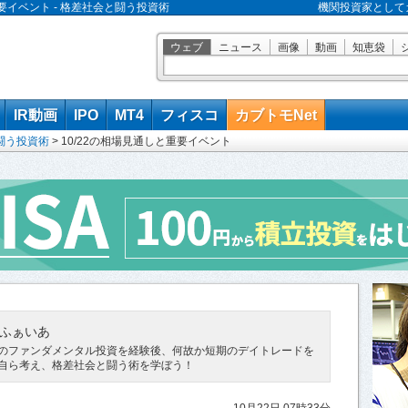
重要イベント - 格差社会と闘う投資術
機関投資家として
ウェブ
ニュース
画像
動画
知恵袋
IR動画
IPO
MT4
フィスコ
カブトモNet
闘う投資術
>
10/22の相場見通しと重要イベント
ふぁいあ
のファンダメンタル投資を経験後、何故か短期のデイトレードを
自ら考え、格差社会と闘う術を学ぼう！
10月22日 07時33分