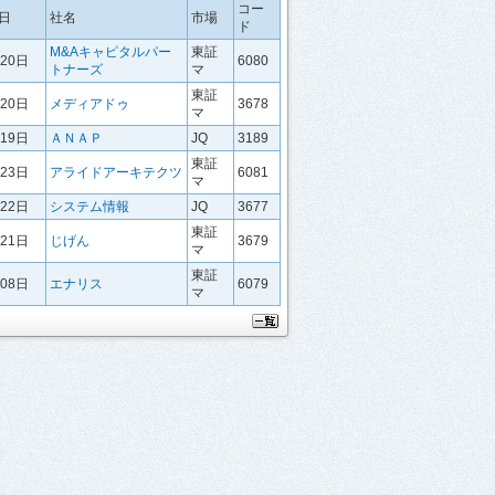
コー
日
社名
市場
ド
M&Aキャピタルパー
東証
月20日
6080
トナーズ
マ
東証
月20日
メディアドゥ
3678
マ
月19日
ＡＮＡＰ
JQ
3189
東証
月23日
アライドアーキテクツ
6081
マ
月22日
システム情報
JQ
3677
東証
月21日
じげん
3679
マ
東証
月08日
エナリス
6079
マ