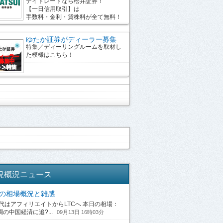
デイトレードなら松井証券！
【一日信用取引】は
手数料・金利・貸株料が全て無料！
ゆたか証券がディーラー募集
特集／ディーリングルームを取材し
た模様はこちら！
況概況ニュース
13の相場概況と雑感
はアフィリエイトからLTCへ 本日の相場：
の中国経済に追?...
09月13日 16時03分