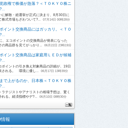
党政権で株価が急落？＜ＴＯＫＹＯ株ニ
...
に解散・総選挙が正式に決まり、8月30日に
て株式市場もざわついて?...
07月14日 00時28分
ポイント交換商品にはガッカリ。＜ＴＯ
...
日に、エコポイントの交換商品が発表になった
その商品群を見てがっかり...
06月22日 23時19分
ポイント交換商品は家庭用ＬＥＤが候補
...
ポイントの引き換え対象商品の詳細が、19日
表される。 環境に優し...
06月17日 13時39分
まで上がるのか、日本株＜ＴＯＫＹＯ株
...
ラテジストやアナリストの相場予想は、驚く
れる。経済指標やデ?...
06月10日 08時30分
O情報