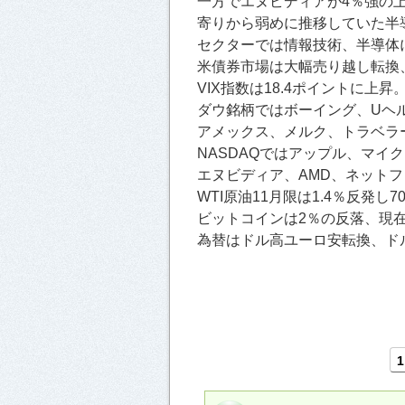
一方でエヌビディアが4％強の
寄りから弱めに推移していた半
セクターでは情報技術、半導体
米債券市場は大幅売り越し転換、
VIX指数は18.4ポイントに上昇
ダウ銘柄ではボーイング、Uヘ
アメックス、メルク、トラベラ
NASDAQではアップル、マイ
エヌビディア、AMD、ネットフ
WTI原油11月限は1.4％反発
ビットコインは2％の反落、現在
為替はドル高ユーロ安転換、ドル
1