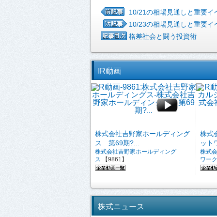
10/21の相場見通しと重要イ
10/23の相場見通しと重要イ
格差社会と闘う投資術
IR動画
株式会社吉野家ホールディング
株式
ス 第69期?...
ットワ
株式会社吉野家ホールディング
株式
ス
【9861】
ワー
株式ニュース