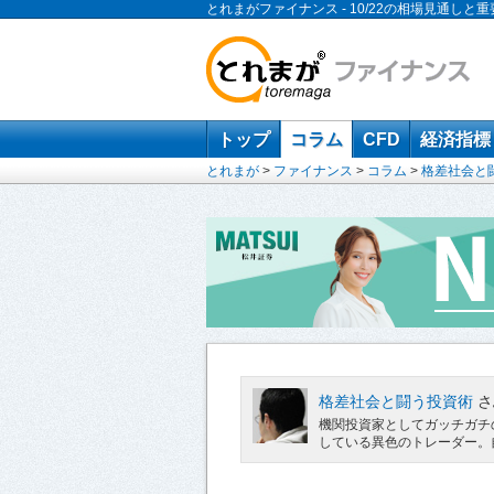
とれまがファイナンス - 10/22の相場見通しと
トップ
コラム
CFD
経済指標
とれまが
>
ファイナンス
>
コラム
>
格差社会と
格差社会と闘う投資術
さ
機関投資家としてガッチガチ
している異色のトレーダー。