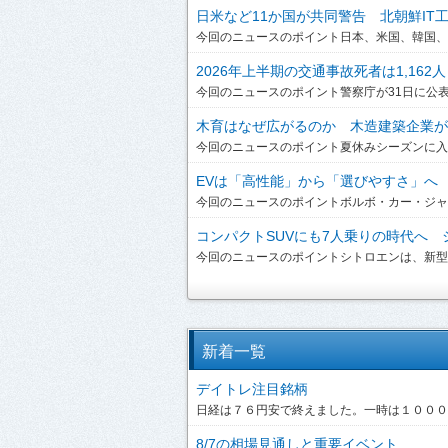
日米など11か国が共同警告 北朝鮮IT工作員
今回のニュースのポイント日本、米国、韓国、英
2026年上半期の交通事故死者は1,162人
今回のニュースのポイント警察庁が31日に公表した
木育はなぜ広がるのか 木造建築企業が提
今回のニュースのポイント夏休みシーズンに入り
EVは「高性能」から「選びやすさ」へ ボ
今回のニュースのポイントボルボ・カー・ジャパンは、
コンパクトSUVにも7人乗りの時代へ シ
今回のニュースのポイントシトロエンは、新型「C3 A
新着一覧
デイトレ注目銘柄
日経は７６円安で終えました。一時は１０００円
8/7の相場見通しと重要イベント