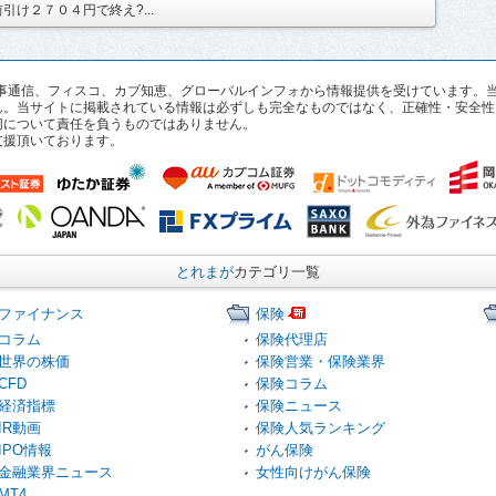
け２７０４円で終え?...
pan、時事通信、フィスコ、カブ知恵、グローバルインフォから情報提供を受けていま
ん。当サイトに掲載されている情報は必ずしも完全なものではなく、正確性・安全性
切について責任を負うものではありません。
支援頂いております。
とれまが
カテゴリ一覧
ファイナンス
保険
コラム
保険代理店
世界の株価
保険営業・保険業界
CFD
保険コラム
経済指標
保険ニュース
IR動画
保険人気ランキング
IPO情報
がん保険
金融業界ニュース
女性向けがん保険
MT4