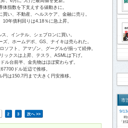
上昇、6月につけた最高値を更新。
導体指数を下支えする値動きに。
に買い、不動産、ヘルスケア、金融に売り。
10年債利回りは4.18％に急上昇。
。
ルス、インテル、シェブロンに買い。
ーズ、ホームデポ、GS、ナイキは売られた。
クロソフト、アマゾン、グーグルが揃って続伸。
リックスは上昇、テスラ、ASMLは下げ。
し70ドル台前半、金先物はほぼ変わらず。
67700ドル近辺で推移。
円は150.7円まで大きく円安推移。
市
9/
2
3
次へ >>
時代
「好調