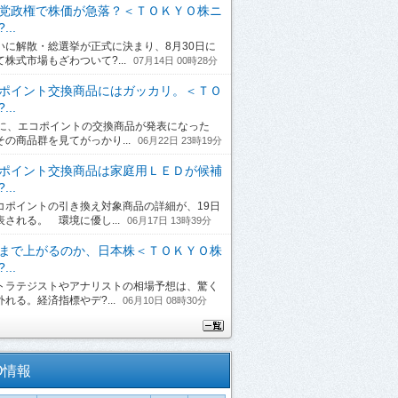
党政権で株価が急落？＜ＴＯＫＹＯ株ニ
...
に解散・総選挙が正式に決まり、8月30日に
て株式市場もざわついて?...
07月14日 00時28分
ポイント交換商品にはガッカリ。＜ＴＯ
...
日に、エコポイントの交換商品が発表になった
その商品群を見てがっかり...
06月22日 23時19分
ポイント交換商品は家庭用ＬＥＤが候補
...
ポイントの引き換え対象商品の詳細が、19日
表される。 環境に優し...
06月17日 13時39分
まで上がるのか、日本株＜ＴＯＫＹＯ株
...
ラテジストやアナリストの相場予想は、驚く
れる。経済指標やデ?...
06月10日 08時30分
O情報