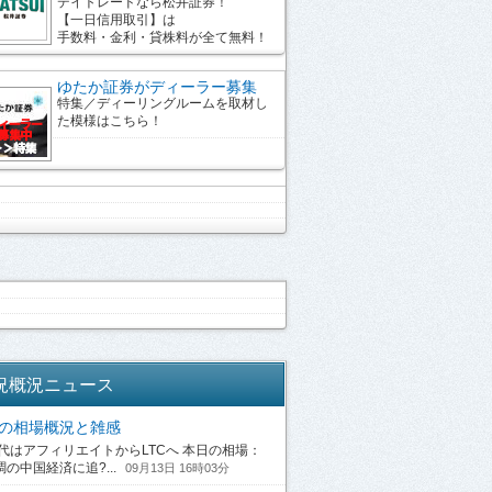
デイトレードなら松井証券！
【一日信用取引】は
手数料・金利・貸株料が全て無料！
ゆたか証券がディーラー募集
特集／ディーリングルームを取材し
た模様はこちら！
況概況ニュース
13の相場概況と雑感
はアフィリエイトからLTCへ 本日の相場：
の中国経済に追?...
09月13日 16時03分