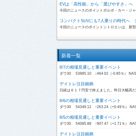
EVは「高性能」から「選びやすさ」へ ボ
今回のニュースのポイントボルボ・カー・ジャパンは、
コンパクトSUVにも7人乗りの時代へ シ
今回のニュースのポイントシトロエンは、新型「C3 A
新着一覧
8/7の相場見通しと重要イベント
ダウ30 53885.10 ↓464.02（-0.85％） NASDA
デイトレ注目銘柄
日経は６１７円安で終えました。昨日大幅高だっ
8/6の相場見通しと重要イベント
ダウ30 54349.12 ↑263.24（+0.49％） NASDA
8/5の相場見通しと重要イベント
ダウ30 54085.88 ↑907.47（+1.71％） NASDA
デイトレ注目銘柄