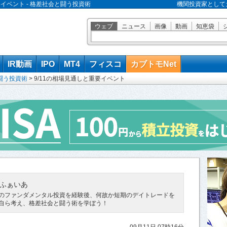
要イベント - 格差社会と闘う投資術
機関投資家として
ウェブ
ニュース
画像
動画
知恵袋
IR動画
IPO
MT4
フィスコ
カブトモNet
闘う投資術
>
9/11の相場見通しと重要イベント
ふぁいあ
のファンダメンタル投資を経験後、何故か短期のデイトレードを
自ら考え、格差社会と闘う術を学ぼう！
09月11日 07時16分