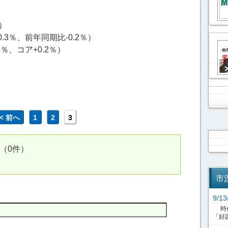
％）
.3％、前年同期比-0.2％）
2％、コア+0.2％）
<< 前へ
1
2
3
（0件）
市
9/
時代
「好調