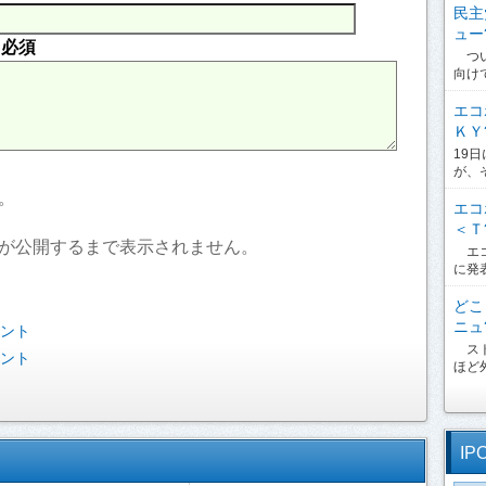
民主
ュー?
内
必須
つい
向け
エコ
ＫＹ?
19
が、
。
エコ
＜Ｔ?
が公開するまで表示されません。
エコ
に発
どこ
ニュ?
ベント
スト
ベント
ほど外
IP