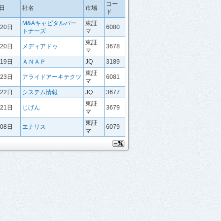
コー
日
社名
市場
ド
M&Aキャピタルパー
東証
月20日
6080
トナーズ
マ
東証
月20日
メディアドゥ
3678
マ
月19日
ＡＮＡＰ
JQ
3189
東証
月23日
アライドアーキテクツ
6081
マ
月22日
システム情報
JQ
3677
東証
月21日
じげん
3679
マ
東証
月08日
エナリス
6079
マ