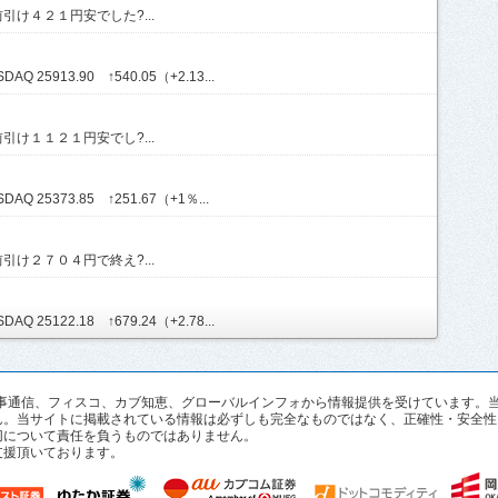
け４２１円安でした?...
Q 25913.90 ↑540.05（+2.13...
け１１２１円安でし?...
AQ 25373.85 ↑251.67（+1％...
け２７０４円で終え?...
Q 25122.18 ↑679.24（+2.78...
pan、時事通信、フィスコ、カブ知恵、グローバルインフォから情報提供を受けていま
ん。当サイトに掲載されている情報は必ずしも完全なものではなく、正確性・安全性
切について責任を負うものではありません。
支援頂いております。