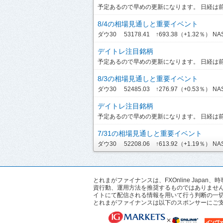
予定あるので早めの更新になります。 日経は前引
8/4の相場見通しと重要イベント
ダウ30 53178.41 ↑693.38（+1.32％） NASDA
デイトレ注目銘柄
予定あるので早めの更新になります。 日経は前引
8/3の相場見通しと重要イベント
ダウ30 52485.03 ↑276.97（+0.53％） NASD
デイトレ注目銘柄
予定あるので早めの更新になります。 日経は前引
7/31の相場見通しと重要イベント
ダウ30 52208.06 ↑613.92（+1.19％） NASDA
とれまがファイナンスは、FXOnline Ja
資行動、運用方法を推奨するものではありませ
イトにて配信される情報を用いて行う判断の一
とれまがファイナンスは以下のスポンサーにご