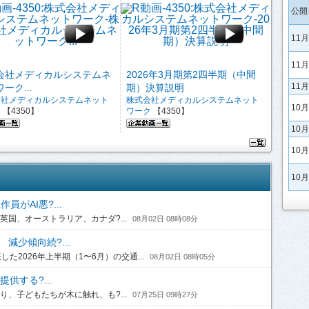
公開
11
11
会社メディカルシステムネ
2026年3月期第2四半期（中間
11
ーク...
期）決算説明
会社メディカルシステムネット
株式会社メディカルシステムネット
10
ク
【4350】
ワーク
【4350】
10
10
10
がAI悪?...
国、オーストラリア、カナダ?...
08月02日 08時08分
 減少傾向続?...
2026年上半期（1〜6月）の交通...
08月02日 08時05分
供する?...
、子どもたちが木に触れ、も?...
07月25日 09時27分