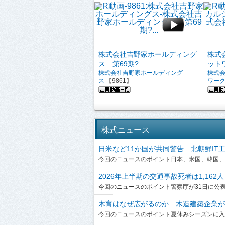
株式会社吉野家ホールディング
株式
ス 第69期?...
ットワ
株式会社吉野家ホールディング
株式
ス
【9861】
ワー
株式ニュース
日米など11か国が共同警告 北朝鮮IT工作員
今回のニュースのポイント日本、米国、韓国、英
2026年上半期の交通事故死者は1,162人
今回のニュースのポイント警察庁が31日に公表した
木育はなぜ広がるのか 木造建築企業が提
今回のニュースのポイント夏休みシーズンに入り