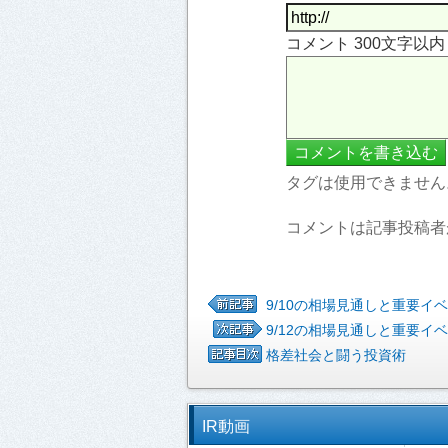
コメント 300文字以
タグは使用できません
コメントは記事投稿者
9/10の相場見通しと重要イ
9/12の相場見通しと重要イ
格差社会と闘う投資術
IR動画