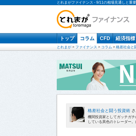
とれまがファイナンス - 9/11の相場見通しと重
トップ
コラム
CFD
経済指標
とれまが
>
ファイナンス
>
コラム
>
格差社会と
格差社会と闘う投資術
さ
機関投資家としてガッチガチ
している異色のトレーダー。