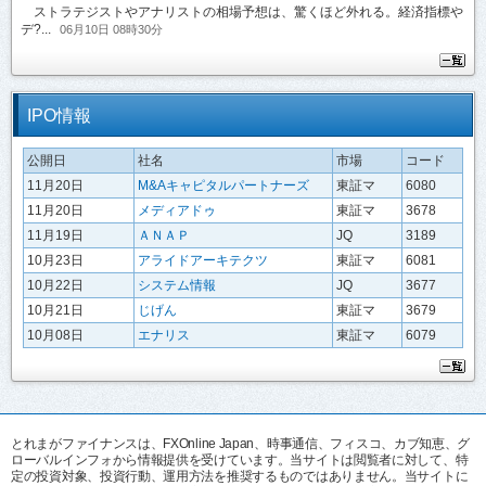
ストラテジストやアナリストの相場予想は、驚くほど外れる。経済指標や
デ?...
06月10日 08時30分
IPO情報
公開日
社名
市場
コード
11月20日
M&Aキャピタルパートナーズ
東証マ
6080
11月20日
メディアドゥ
東証マ
3678
11月19日
ＡＮＡＰ
JQ
3189
10月23日
アライドアーキテクツ
東証マ
6081
10月22日
システム情報
JQ
3677
10月21日
じげん
東証マ
3679
10月08日
エナリス
東証マ
6079
とれまがファイナンスは、FXOnline Japan、時事通信、フィスコ、カブ知恵、グ
ローバルインフォから情報提供を受けています。当サイトは閲覧者に対して、特
定の投資対象、投資行動、運用方法を推奨するものではありません。当サイトに