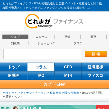
とれまがファイナンス - 8/7の相場見通しと重要イベント - 格差社会と闘う投資術
機関投資家としてガッチガチのファンダメンタル投資を経験後、…
ウェブ
ニュース
画像
動画
知恵袋
ショッピング
ブログ
トップ
コラム
CFD
経済指標
IR動画
IPO
MT4
フィスコ
カブトモNet
とれまが
>
ファイナンス
>
コラム
>
格差社会と闘う投資術
>
8/7の相場見通し
と重要イベント