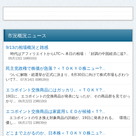
市況概況ニュース
9/13の相場概況と雑感
時代はアフィリエイトからLTCへ 本日の相場：「好調の中国経済に追?...
09月13日 16時03分
民主党政権で株価が急落？＜ＴＯＫＹＯ株ニュー?...
ついに解散・総選挙が正式に決まり、8月30日に向けて株式市場もざわつ
いて?...
07月14日 00時28分
エコポイント交換商品にはガッカリ。＜ＴＯＫＹ?...
19日に、エコポイントの交換商品が発表になったが、その商品群を見てがっ
かり...
06月22日 23時19分
エコポイント交換商品は家庭用ＬＥＤが候補＜Ｔ?...
エコポイントの引き換え対象商品の詳細が、19日に発表される。 環境に
優し...
06月17日 13時39分
どこまで上がるのか、日本株＜ＴＯＫＹＯ株ニュ?...