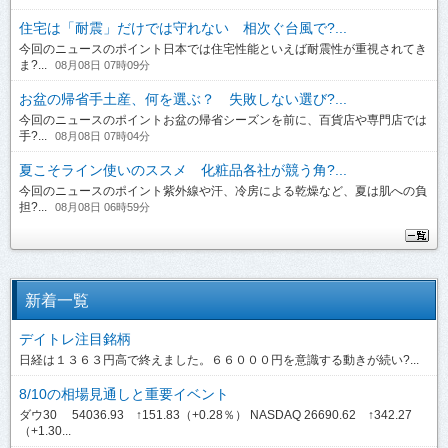
住宅は「耐震」だけでは守れない 相次ぐ台風で?...
今回のニュースのポイント日本では住宅性能といえば耐震性が重視されてき
ま?...
08月08日 07時09分
お盆の帰省手土産、何を選ぶ？ 失敗しない選び?...
今回のニュースのポイントお盆の帰省シーズンを前に、百貨店や専門店では
手?...
08月08日 07時04分
夏こそライン使いのススメ 化粧品各社が競う角?...
今回のニュースのポイント紫外線や汗、冷房による乾燥など、夏は肌への負
担?...
08月08日 06時59分
新着一覧
デイトレ注目銘柄
日経は１３６３円高で終えました。６６０００円を意識する動きが続い?...
8/10の相場見通しと重要イベント
ダウ30 54036.93 ↑151.83（+0.28％） NASDAQ 26690.62 ↑342.27
（+1.30...