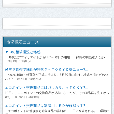
市況概況ニュース
9/13の相場概況と雑感
時代はアフィリエイトからLTCへ 本日の相場：「好調の中国経済に追?...
09月13日 16時03分
民主党政権で株価が急落？＜ＴＯＫＹＯ株ニュー?...
ついに解散・総選挙が正式に決まり、8月30日に向けて株式市場もざわつ
いて?...
07月14日 00時28分
エコポイント交換商品にはガッカリ。＜ＴＯＫＹ?...
19日に、エコポイントの交換商品が発表になったが、その商品群を見てがっ
かり...
06月22日 23時19分
エコポイント交換商品は家庭用ＬＥＤが候補＜Ｔ?...
エコポイントの引き換え対象商品の詳細が、19日に発表される。 環境に