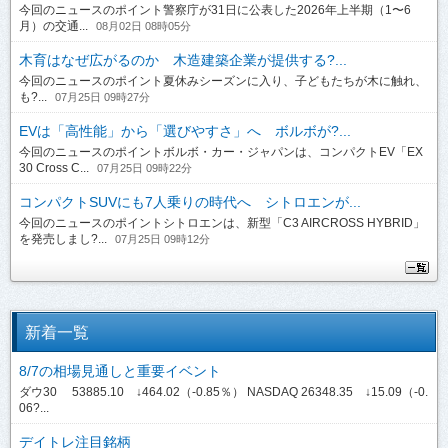
今回のニュースのポイント警察庁が31日に公表した2026年上半期（1〜6
月）の交通...
08月02日 08時05分
木育はなぜ広がるのか 木造建築企業が提供する?...
今回のニュースのポイント夏休みシーズンに入り、子どもたちが木に触れ、
も?...
07月25日 09時27分
EVは「高性能」から「選びやすさ」へ ボルボが?...
今回のニュースのポイントボルボ・カー・ジャパンは、コンパクトEV「EX
30 Cross C...
07月25日 09時22分
コンパクトSUVにも7人乗りの時代へ シトロエンが...
今回のニュースのポイントシトロエンは、新型「C3 AIRCROSS HYBRID」
を発売しまし?...
07月25日 09時12分
新着一覧
8/7の相場見通しと重要イベント
ダウ30 53885.10 ↓464.02（-0.85％） NASDAQ 26348.35 ↓15.09（-0.
06?...
デイトレ注目銘柄