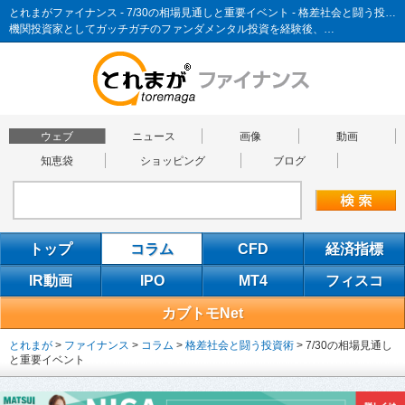
とれまがファイナンス - 7/30の相場見通しと重要イベント - 格差社会と闘う投資術
機関投資家としてガッチガチのファンダメンタル投資を経験後、…
ウェブ
ニュース
画像
動画
知恵袋
ショッピング
ブログ
トップ
コラム
CFD
経済指標
IR動画
IPO
MT4
フィスコ
カブトモNet
とれまが
>
ファイナンス
>
コラム
>
格差社会と闘う投資術
>
7/30の相場見通し
と重要イベント