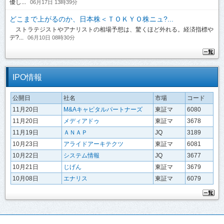
優し...
06月17日 13時39分
どこまで上がるのか、日本株＜ＴＯＫＹＯ株ニュ?...
ストラテジストやアナリストの相場予想は、驚くほど外れる。経済指標や
デ?...
06月10日 08時30分
IPO情報
公開日
社名
市場
コード
11月20日
M&Aキャピタルパートナーズ
東証マ
6080
11月20日
メディアドゥ
東証マ
3678
11月19日
ＡＮＡＰ
JQ
3189
10月23日
アライドアーキテクツ
東証マ
6081
10月22日
システム情報
JQ
3677
10月21日
じげん
東証マ
3679
10月08日
エナリス
東証マ
6079