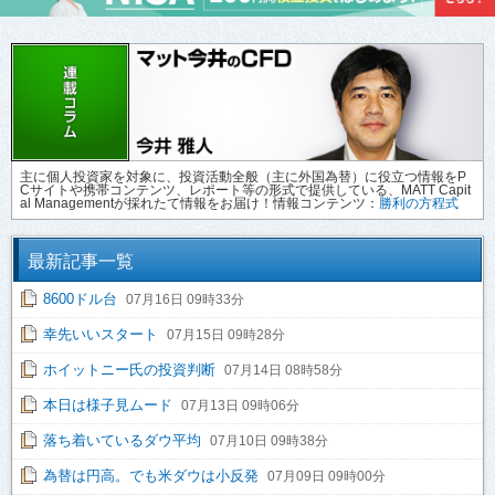
主に個人投資家を対象に、投資活動全般（主に外国為替）に役立つ情報をP
Cサイトや携帯コンテンツ、レポート等の形式で提供している、MATT Capit
al Managementが採れたて情報をお届け！情報コンテンツ：
勝利の方程式
最新記事一覧
8600ドル台
07月16日 09時33分
幸先いいスタート
07月15日 09時28分
ホイットニー氏の投資判断
07月14日 08時58分
本日は様子見ムード
07月13日 09時06分
落ち着いているダウ平均
07月10日 09時38分
為替は円高。でも米ダウは小反発
07月09日 09時00分