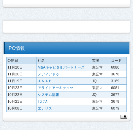
IPO情報
公開日
社名
市場
コード
11月20日
M&Aキャピタルパートナーズ
東証マ
6080
11月20日
メディアドゥ
東証マ
3678
11月19日
ＡＮＡＰ
JQ
3189
10月23日
アライドアーキテクツ
東証マ
6081
10月22日
システム情報
JQ
3677
10月21日
じげん
東証マ
3679
10月08日
エナリス
東証マ
6079