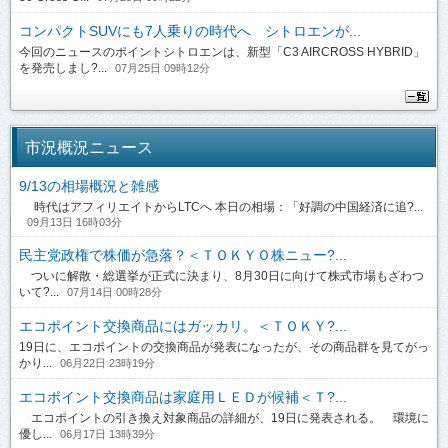
コンパクトSUVにも7人乗りの時代へ シトロエンが...
今回のニュースのポイントシトロエンは、新型「C3 AIRCROSS HYBRID」
を発売しまし?...
07月25日 09時12分
市況概況ニュース
9/13の相場概況と雑感
時代はアフィリエイトからLTCへ 本日の相場：「好調の中国経済に追?...
09月13日 16時03分
民主党政権で株価が急落？＜ＴＯＫＹＯ株ニュー?...
ついに解散・総選挙が正式に決まり、8月30日に向けて株式市場もざわつ
いて?...
07月14日 00時28分
エコポイント交換商品にはガッカリ。＜ＴＯＫＹ?...
19日に、エコポイントの交換商品が発表になったが、その商品群を見てがっ
かり...
06月22日 23時19分
エコポイント交換商品は家庭用ＬＥＤが候補＜Ｔ?...
エコポイントの引き換え対象商品の詳細が、19日に発表される。 環境に
優し...
06月17日 13時39分