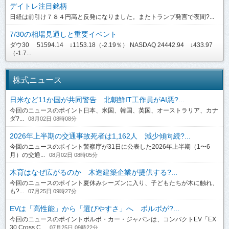
デイトレ注目銘柄
日経は前引け７８４円高と反発になりました。またトランプ発言で夜間?...
7/30の相場見通しと重要イベント
ダウ30 51594.14 ↓1153.18（-2.19％） NASDAQ 24442.94 ↓433.97
（-1.7...
株式ニュース
日米など11か国が共同警告 北朝鮮IT工作員がAI悪?...
今回のニュースのポイント日本、米国、韓国、英国、オーストラリア、カナ
ダ?...
08月02日 08時08分
2026年上半期の交通事故死者は1,162人 減少傾向続?...
今回のニュースのポイント警察庁が31日に公表した2026年上半期（1〜6
月）の交通...
08月02日 08時05分
木育はなぜ広がるのか 木造建築企業が提供する?...
今回のニュースのポイント夏休みシーズンに入り、子どもたちが木に触れ、
も?...
07月25日 09時27分
EVは「高性能」から「選びやすさ」へ ボルボが?...
今回のニュースのポイントボルボ・カー・ジャパンは、コンパクトEV「EX
30 Cross C...
07月25日 09時22分