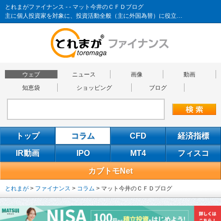
とれまがファイナンス - - マット今井のＣＦＤブログ
主に個人投資家を対象に、投資活動全般（主に外国為替）に役立…
ウェブ
ニュース
画像
動画
知恵袋
ショッピング
ブログ
トップ
コラム
CFD
経済指標
IR動画
IPO
MT4
フィスコ
カブトモNet
とれまが
>
ファイナンス
>
コラム
>
マット今井のＣＦＤブログ