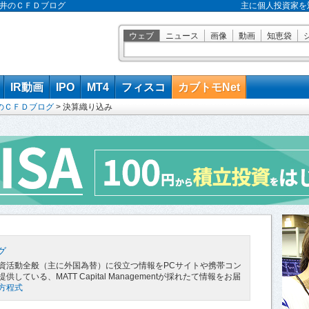
ト今井のＣＦＤブログ
主に個人投資家を
ウェブ
ニュース
画像
動画
知恵袋
IR動画
IPO
MT4
フィスコ
カブトモNet
のＣＦＤブログ
>
決算織り込み
グ
資活動全般（主に外国為替）に役立つ情報をPCサイトや携帯コン
ている、MATT Capital Managementが採れたて情報をお届
方程式