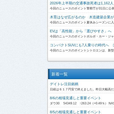
2026年上半期の交通事故死者は1,162人
今回のニュースのポイント警察庁が31日に公表した
木育はなぜ広がるのか 木造建築企業が提
今回のニュースのポイント夏休みシーズンに入り
EVは「高性能」から「選びやすさ」へ ボ
今回のニュースのポイントボルボ・カー・ジャパンは、
コンパクトSUVにも7人乗りの時代へ シ
今回のニュースのポイントシトロエンは、新型「C3 A
新着一覧
デイトレ注目銘柄
日経は６１７円安で終えました。昨日大幅高だっ
8/6の相場見通しと重要イベント
ダウ30 54349.12 ↑263.24（+0.49％） NASDA
8/5の相場見通しと重要イベント