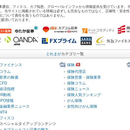
pan、時事通信、フィスコ、カブ知恵、グローバルインフォから情報提供を受けていま
ん。当サイトに掲載されている情報は必ずしも完全なものではなく、正確性・安全性
切について責任を負うものではありません。
支援頂いております。
とれまが
カテゴリ一覧
ファイナンス
保険
コラム
保険代理店
世界の株価
保険営業・保険業界
CFD
保険コラム
経済指標
保険ニュース
IR動画
保険人気ランキング
IPO情報
がん保険
金融業界ニュース
女性向けがん保険
MT4
フィスコ
スペシャルタイアップコンテンツ
カブドットコム証券の魅力