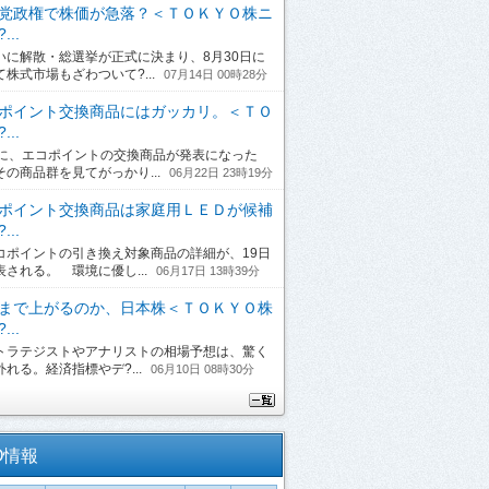
党政権で株価が急落？＜ＴＯＫＹＯ株ニ
...
に解散・総選挙が正式に決まり、8月30日に
て株式市場もざわついて?...
07月14日 00時28分
ポイント交換商品にはガッカリ。＜ＴＯ
...
日に、エコポイントの交換商品が発表になった
その商品群を見てがっかり...
06月22日 23時19分
ポイント交換商品は家庭用ＬＥＤが候補
...
ポイントの引き換え対象商品の詳細が、19日
表される。 環境に優し...
06月17日 13時39分
まで上がるのか、日本株＜ＴＯＫＹＯ株
...
ラテジストやアナリストの相場予想は、驚く
れる。経済指標やデ?...
06月10日 08時30分
O情報