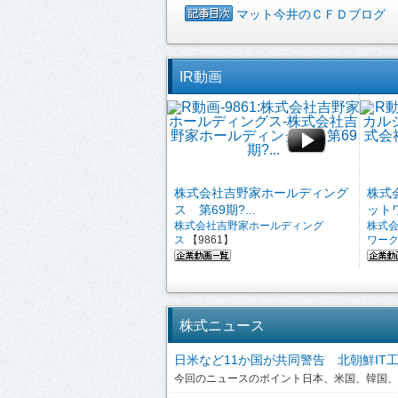
マット今井のＣＦＤブログ
IR動画
株式会社吉野家ホールディング
株式
ス 第69期?...
ットワ
株式会社吉野家ホールディング
株式
ス
【9861】
ワー
株式ニュース
日米など11か国が共同警告 北朝鮮IT工作員
今回のニュースのポイント日本、米国、韓国、英