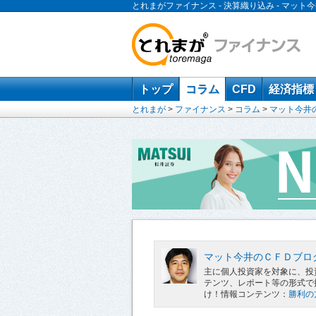
とれまがファイナンス - 決算織り込み - マッ
トップ
コラム
CFD
経済指標
とれまが
>
ファイナンス
>
コラム
>
マット今井
マット今井のＣＦＤブロ
主に個人投資家を対象に、投
テンツ、レポート等の形式で提供し
け！情報コンテンツ：
勝利の