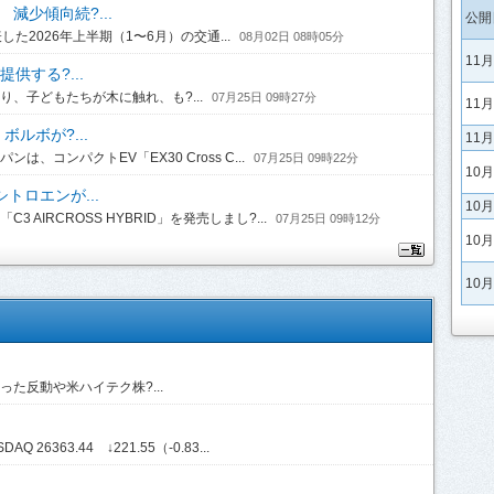
 減少傾向続?...
公開
2026年上半期（1〜6月）の交通...
08月02日 08時05分
11
供する?...
、子どもたちが木に触れ、も?...
07月25日 09時27分
11
ルボが?...
11
コンパクトEV「EX30 Cross C...
07月25日 09時22分
10
トロエンが...
10
IRCROSS HYBRID」を発売しまし?...
07月25日 09時12分
10
10
た反動や米ハイテク株?...
Q 26363.44 ↓221.55（-0.83...