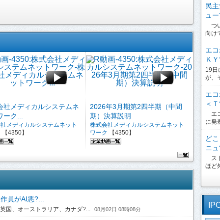
民主
ュー?
つい
向け
エコ
ＫＹ?
19
が、
エコ
＜Ｔ?
会社メディカルシステムネ
2026年3月期第2四半期（中間
エコ
ーク...
期）決算説明
に発
会社メディカルシステムネット
株式会社メディカルシステムネット
ク
【4350】
ワーク
【4350】
どこ
ニュ?
スト
ほど外
がAI悪?...
IP
国、オーストラリア、カナダ?...
08月02日 08時08分