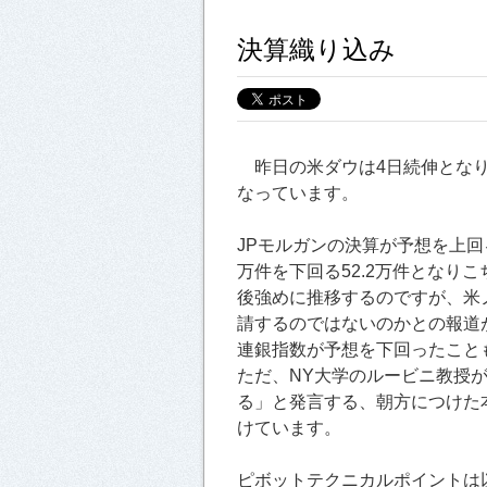
決算織り込み
昨日の米ダウは4日続伸となりまし
なっています。
JPモルガンの決算が予想を上回
万件を下回る52.2万件となり
後強めに推移するのですが、米ノ
請するのではないのかとの報道
連銀指数が予想を下回ったことも
ただ、NY大学のルービニ教授が
る」と発言する、朝方につけた本
けています。
ピボットテクニカルポイントは