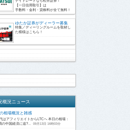
デイトレードなら松井証券！
【一日信用取引】は
手数料・金利・貸株料が全て無料！
ゆたか証券がディーラー募集
特集／ディーリングルームを取材し
た模様はこちら！
況概況ニュース
13の相場概況と雑感
はアフィリエイトからLTCへ 本日の相場：
の中国経済に追?...
09月13日 16時03分