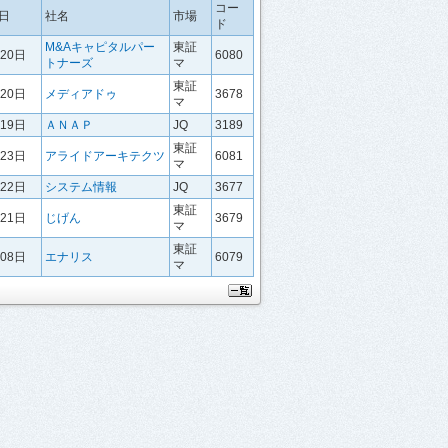
コー
日
社名
市場
ド
M&Aキャピタルパー
東証
月20日
6080
トナーズ
マ
東証
月20日
メディアドゥ
3678
マ
月19日
ＡＮＡＰ
JQ
3189
東証
月23日
アライドアーキテクツ
6081
マ
月22日
システム情報
JQ
3677
東証
月21日
じげん
3679
マ
東証
月08日
エナリス
6079
マ