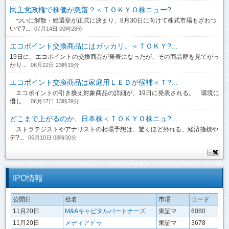
民主党政権で株価が急落？＜ＴＯＫＹＯ株ニュー?...
ついに解散・総選挙が正式に決まり、8月30日に向けて株式市場もざわつ
いて?...
07月14日 00時28分
エコポイント交換商品にはガッカリ。＜ＴＯＫＹ?...
19日に、エコポイントの交換商品が発表になったが、その商品群を見てがっ
かり...
06月22日 23時19分
エコポイント交換商品は家庭用ＬＥＤが候補＜Ｔ?...
エコポイントの引き換え対象商品の詳細が、19日に発表される。 環境に
優し...
06月17日 13時39分
どこまで上がるのか、日本株＜ＴＯＫＹＯ株ニュ?...
ストラテジストやアナリストの相場予想は、驚くほど外れる。経済指標や
デ?...
06月10日 08時30分
IPO情報
公開日
社名
市場
コード
11月20日
M&Aキャピタルパートナーズ
東証マ
6080
11月20日
メディアドゥ
東証マ
3678