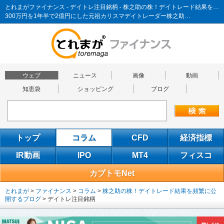
とれまがファイナンス - デイトレ注目銘柄 - 株之助の株！デイトレード結果を頻繁に公開するブログ
300万円を1年半で2億円にした元祖カリスマデイトレーダー株之助…
ウェブ
ニュース
画像
動画
知恵袋
ショッピング
ブログ
トップ
コラム
CFD
経済指標
IR動画
IPO
MT4
フィスコ
カブトモNet
とれまが
>
ファイナンス
>
コラム
>
株之助の株！デイトレード結果を頻繁に公
開するブログ
>
デイトレ注目銘柄