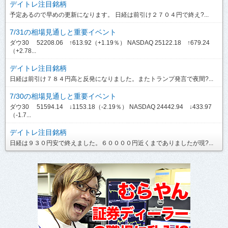
デイトレ注目銘柄
予定あるので早めの更新になります。 日経は前引け２７０４円で終え?...
7/31の相場見通しと重要イベント
ダウ30 52208.06 ↑613.92（+1.19％） NASDAQ 25122.18 ↑679.24
（+2.78...
デイトレ注目銘柄
日経は前引け７８４円高と反発になりました。またトランプ発言で夜間?...
7/30の相場見通しと重要イベント
ダウ30 51594.14 ↓1153.18（-2.19％） NASDAQ 24442.94 ↓433.97
（-1.7...
デイトレ注目銘柄
日経は９３０円安で終えました。６００００円近くまでありましたが現?...