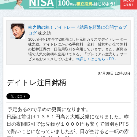
株之助の株！デイトレード結果を頻繁に公開するブ
ログ
株之助
300万円を1年半で2億円にした元祖カリスマデイトレーダー
株之助。デイトレにかかる手数料・金利・貸株料が全て無料
の松井証券の一日信用取引を利用しています。また、新興市
場で人気の銘柄を空売りできる、「プレミアム空売り」サー
ビスもおススメしています。
⇒詳しくはこちら（PR）
07月09日 12時33分
デイトレ注目銘柄
予定あるので早めの更新になります。
日経は前引け１３６１円高と大幅反発になりました。昨
日の夜間取引では先物が１０００円も安くて個別もPTS
で酷いことになっていましたが、日が空けると一転の雰