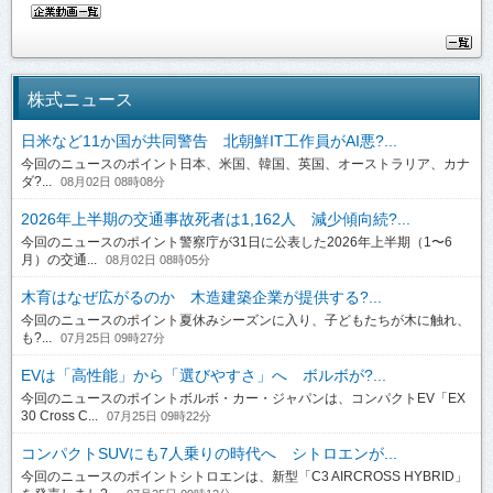
株式ニュース
日米など11か国が共同警告 北朝鮮IT工作員がAI悪?...
今回のニュースのポイント日本、米国、韓国、英国、オーストラリア、カナ
ダ?...
08月02日 08時08分
2026年上半期の交通事故死者は1,162人 減少傾向続?...
今回のニュースのポイント警察庁が31日に公表した2026年上半期（1〜6
月）の交通...
08月02日 08時05分
木育はなぜ広がるのか 木造建築企業が提供する?...
今回のニュースのポイント夏休みシーズンに入り、子どもたちが木に触れ、
も?...
07月25日 09時27分
EVは「高性能」から「選びやすさ」へ ボルボが?...
今回のニュースのポイントボルボ・カー・ジャパンは、コンパクトEV「EX
30 Cross C...
07月25日 09時22分
コンパクトSUVにも7人乗りの時代へ シトロエンが...
今回のニュースのポイントシトロエンは、新型「C3 AIRCROSS HYBRID」