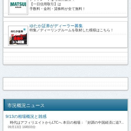
【一日信用取引】は
手数料・金利・貸株料が全て無料！
ゆたか証券がディーラー募集
特集／ディーリングルームを取材した模様はこちら！
市況概況ニュース
9/13の相場概況と雑感
時代はアフィリエイトからLTCへ 本日の相場：「好調の中国経済に追?...
09月13日 16時03分