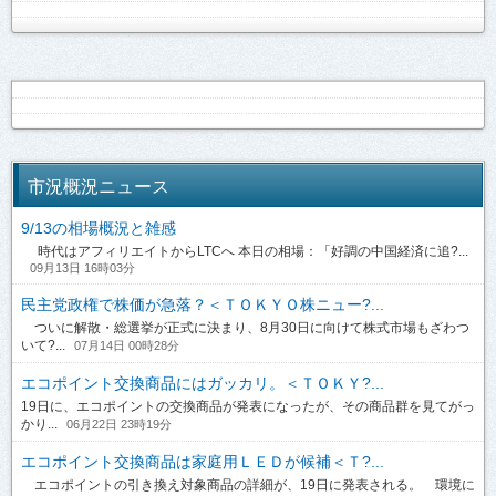
市況概況ニュース
9/13の相場概況と雑感
時代はアフィリエイトからLTCへ 本日の相場：「好調の中国経済に追?...
09月13日 16時03分
民主党政権で株価が急落？＜ＴＯＫＹＯ株ニュー?...
ついに解散・総選挙が正式に決まり、8月30日に向けて株式市場もざわつ
いて?...
07月14日 00時28分
エコポイント交換商品にはガッカリ。＜ＴＯＫＹ?...
19日に、エコポイントの交換商品が発表になったが、その商品群を見てがっ
かり...
06月22日 23時19分
エコポイント交換商品は家庭用ＬＥＤが候補＜Ｔ?...
エコポイントの引き換え対象商品の詳細が、19日に発表される。 環境に