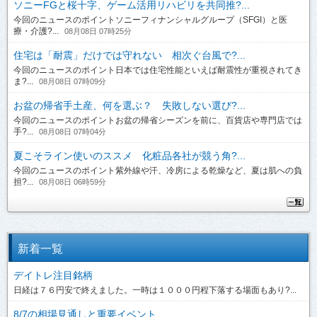
ソニーFGと桜十字、ゲーム活用リハビリを共同推?...
今回のニュースのポイントソニーフィナンシャルグループ（SFGI）と医
療・介護?...
08月08日 07時25分
住宅は「耐震」だけでは守れない 相次ぐ台風で?...
今回のニュースのポイント日本では住宅性能といえば耐震性が重視されてき
ま?...
08月08日 07時09分
お盆の帰省手土産、何を選ぶ？ 失敗しない選び?...
今回のニュースのポイントお盆の帰省シーズンを前に、百貨店や専門店では
手?...
08月08日 07時04分
夏こそライン使いのススメ 化粧品各社が競う角?...
今回のニュースのポイント紫外線や汗、冷房による乾燥など、夏は肌への負
担?...
08月08日 06時59分
新着一覧
デイトレ注目銘柄
日経は７６円安で終えました。一時は１０００円程下落する場面もあり?...
8/7の相場見通しと重要イベント