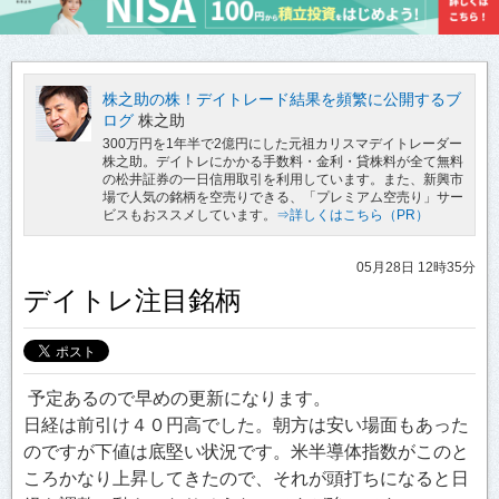
株之助の株！デイトレード結果を頻繁に公開するブ
ログ
株之助
300万円を1年半で2億円にした元祖カリスマデイトレーダー
株之助。デイトレにかかる手数料・金利・貸株料が全て無料
の松井証券の一日信用取引を利用しています。また、新興市
場で人気の銘柄を空売りできる、「プレミアム空売り」サー
ビスもおススメしています。
⇒詳しくはこちら（PR）
05月28日 12時35分
デイトレ注目銘柄
予定あるので早めの更新になります。
日経は前引け４０円高でした。朝方は安い場面もあった
のですが下値は底堅い状況です。米半導体指数がこのと
ころかなり上昇してきたので、それが頭打ちになると日