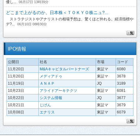
優し...
06月17日 13時39分
どこまで上がるのか、日本株＜ＴＯＫＹＯ株ニュ?...
ストラテジストやアナリストの相場予想は、驚くほど外れる。経済指標や
デ?...
06月10日 08時30分
IPO情報
公開日
社名
市場
コード
11月20日
M&Aキャピタルパートナーズ
東証マ
6080
11月20日
メディアドゥ
東証マ
3678
11月19日
ＡＮＡＰ
JQ
3189
10月23日
アライドアーキテクツ
東証マ
6081
10月22日
システム情報
JQ
3677
10月21日
じげん
東証マ
3679
10月08日
エナリス
東証マ
6079