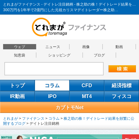
とれまがファイナンス - デイトレ注目銘柄 - 株之助の株！デイトレード結果を頻繁に公開するブログ
300万円を1年半で2億円にした元祖カリスマデイトレーダー株之助…
ウェブ
ニュース
画像
動画
知恵袋
ショッピング
ブログ
トップ
コラム
CFD
経済指標
IR動画
IPO
MT4
フィスコ
カブトモNet
とれまが
>
ファイナンス
>
コラム
>
株之助の株！デイトレード結果を頻繁に公
開するブログ
>
デイトレ注目銘柄