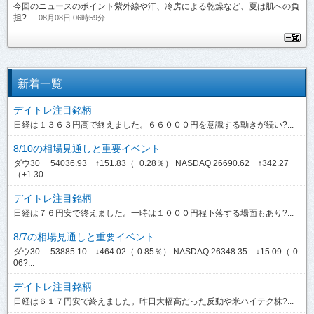
今回のニュースのポイント紫外線や汗、冷房による乾燥など、夏は肌への負
担?...
08月08日 06時59分
新着一覧
デイトレ注目銘柄
日経は１３６３円高で終えました。６６０００円を意識する動きが続い?...
8/10の相場見通しと重要イベント
ダウ30 54036.93 ↑151.83（+0.28％） NASDAQ 26690.62 ↑342.27
（+1.30...
デイトレ注目銘柄
日経は７６円安で終えました。一時は１０００円程下落する場面もあり?...
8/7の相場見通しと重要イベント
ダウ30 53885.10 ↓464.02（-0.85％） NASDAQ 26348.35 ↓15.09（-0.
06?...
デイトレ注目銘柄
日経は６１７円安で終えました。昨日大幅高だった反動や米ハイテク株?...