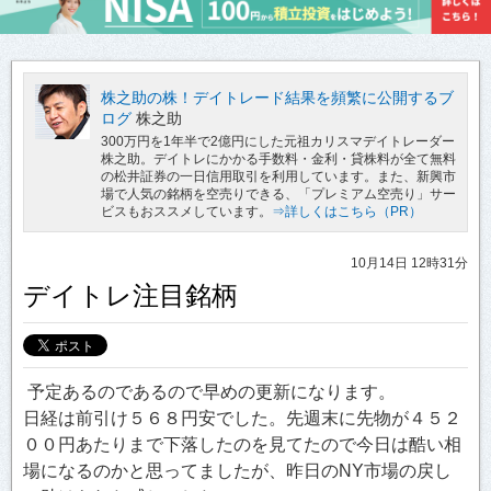
株之助の株！デイトレード結果を頻繁に公開するブ
ログ
株之助
300万円を1年半で2億円にした元祖カリスマデイトレーダー
株之助。デイトレにかかる手数料・金利・貸株料が全て無料
の松井証券の一日信用取引を利用しています。また、新興市
場で人気の銘柄を空売りできる、「プレミアム空売り」サー
ビスもおススメしています。
⇒詳しくはこちら（PR）
10月14日 12時31分
デイトレ注目銘柄
予定あるのであるので早めの更新になります。
日経は前引け５６８円安でした。先週末に先物が４５２
００円あたりまで下落したのを見てたので今日は酷い相
場になるのかと思ってましたが、昨日のNY市場の戻し