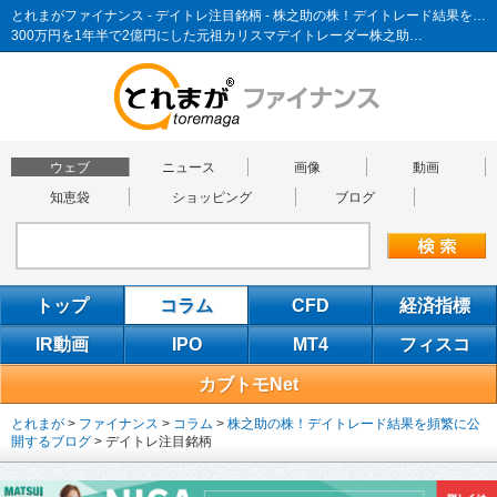
とれまがファイナンス - デイトレ注目銘柄 - 株之助の株！デイトレード結果を頻繁に公開するブログ
300万円を1年半で2億円にした元祖カリスマデイトレーダー株之助…
ウェブ
ニュース
画像
動画
知恵袋
ショッピング
ブログ
トップ
コラム
CFD
経済指標
IR動画
IPO
MT4
フィスコ
カブトモNet
とれまが
>
ファイナンス
>
コラム
>
株之助の株！デイトレード結果を頻繁に公
開するブログ
>
デイトレ注目銘柄