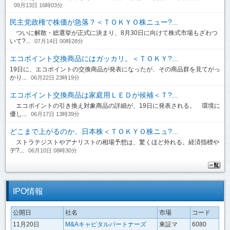
09月13日 16時03分
民主党政権で株価が急落？＜ＴＯＫＹＯ株ニュー?...
ついに解散・総選挙が正式に決まり、8月30日に向けて株式市場もざわつ
いて?...
07月14日 00時28分
エコポイント交換商品にはガッカリ。＜ＴＯＫＹ?...
19日に、エコポイントの交換商品が発表になったが、その商品群を見てがっ
かり...
06月22日 23時19分
エコポイント交換商品は家庭用ＬＥＤが候補＜Ｔ?...
エコポイントの引き換え対象商品の詳細が、19日に発表される。 環境に
優し...
06月17日 13時39分
どこまで上がるのか、日本株＜ＴＯＫＹＯ株ニュ?...
ストラテジストやアナリストの相場予想は、驚くほど外れる。経済指標や
デ?...
06月10日 08時30分
IPO情報
公開日
社名
市場
コード
11月20日
M&Aキャピタルパートナーズ
東証マ
6080