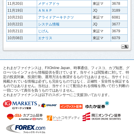
11月20日
メディアドゥ
東証マ
3678
11月19日
ＡＮＡＰ
JQ
3189
10月23日
アライドアーキテクツ
東証マ
6081
10月22日
システム情報
JQ
3677
10月21日
じげん
東証マ
3679
10月08日
エナリス
東証マ
6079
とれまがファイナンスは、FXOnline Japan、時事通信、フィスコ、カブ知恵、グ
ローバルインフォから情報提供を受けています。当サイトは閲覧者に対して、特
定の投資対象、投資行動、運用方法を推奨するものではありません。当サイトに
掲載されている情報は必ずしも完全なものではなく、正確性・安全性を保証する
ものではありません。当社は、当サイトにて配信される情報を用いて行う判断の
一切について責任を負うものではありません。
とれまがファイナンスは以下のスポンサーにご支援頂いております。