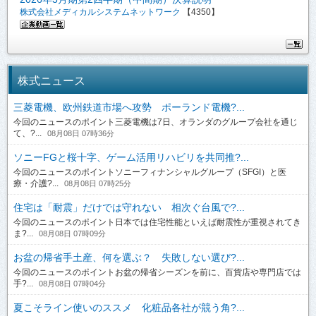
株式会社メディカルシステムネットワーク
【4350】
株式ニュース
三菱電機、欧州鉄道市場へ攻勢 ポーランド電機?...
今回のニュースのポイント三菱電機は7日、オランダのグループ会社を通じ
て、?...
08月08日 07時36分
ソニーFGと桜十字、ゲーム活用リハビリを共同推?...
今回のニュースのポイントソニーフィナンシャルグループ（SFGI）と医
療・介護?...
08月08日 07時25分
住宅は「耐震」だけでは守れない 相次ぐ台風で?...
今回のニュースのポイント日本では住宅性能といえば耐震性が重視されてき
ま?...
08月08日 07時09分
お盆の帰省手土産、何を選ぶ？ 失敗しない選び?...
今回のニュースのポイントお盆の帰省シーズンを前に、百貨店や専門店では
手?...
08月08日 07時04分
夏こそライン使いのススメ 化粧品各社が競う角?...