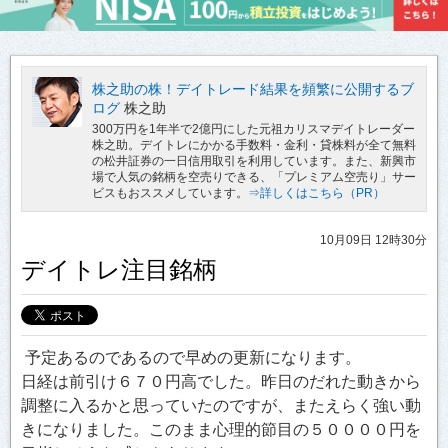
株之助の株！デイトレード結果を頻繁に公開するブ
ログ
株之助
300万円を1年半で2億円にした元祖カリスマデイトレーダー
株之助。デイトレにかかる手数料・金利・貸株料が全て無料
の松井証券の一日信用取引を利用しています。また、新興市
場で人気の銘柄を空売りできる、「プレミアム空売り」サー
ビスもおススメしています。
⇒詳しくはこちら（PR）
10月09日 12時30分
デイトレ注目銘柄
予定あるのであるので早めの更新になります。
日経は前引け６７０円高でした。昨日のだれた動きから
調整に入るかと思っていたのですが、またえらく強い動
きになりました。このまま心理的節目の５００００円を