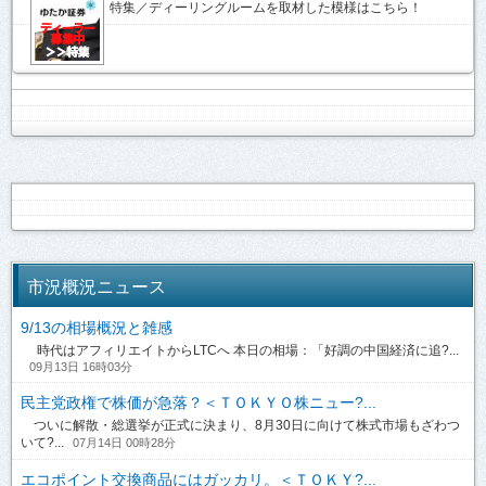
特集／ディーリングルームを取材した模様はこちら！
市況概況ニュース
9/13の相場概況と雑感
時代はアフィリエイトからLTCへ 本日の相場：「好調の中国経済に追?...
09月13日 16時03分
民主党政権で株価が急落？＜ＴＯＫＹＯ株ニュー?...
ついに解散・総選挙が正式に決まり、8月30日に向けて株式市場もざわつ
いて?...
07月14日 00時28分
エコポイント交換商品にはガッカリ。＜ＴＯＫＹ?...