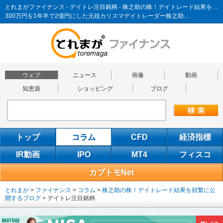
とれまがファイナンス - デイトレ注目銘柄 - 株之助の株！デイトレード結果を頻繁に公開するブログ
300万円を1年半で2億円にした元祖カリスマデイトレーダー株之助…
ウェブ
ニュース
画像
動画
知恵袋
ショッピング
ブログ
トップ
コラム
CFD
経済指標
IR動画
IPO
MT4
フィスコ
カブトモNet
とれまが
>
ファイナンス
>
コラム
>
株之助の株！デイトレード結果を頻繁に公
開するブログ
>
デイトレ注目銘柄