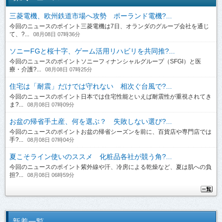
三菱電機、欧州鉄道市場へ攻勢 ポーランド電機?...
今回のニュースのポイント三菱電機は7日、オランダのグループ会社を通じ
て、?...
08月08日 07時36分
ソニーFGと桜十字、ゲーム活用リハビリを共同推?...
今回のニュースのポイントソニーフィナンシャルグループ（SFGI）と医
療・介護?...
08月08日 07時25分
住宅は「耐震」だけでは守れない 相次ぐ台風で?...
今回のニュースのポイント日本では住宅性能といえば耐震性が重視されてき
ま?...
08月08日 07時09分
お盆の帰省手土産、何を選ぶ？ 失敗しない選び?...
今回のニュースのポイントお盆の帰省シーズンを前に、百貨店や専門店では
手?...
08月08日 07時04分
夏こそライン使いのススメ 化粧品各社が競う角?...
今回のニュースのポイント紫外線や汗、冷房による乾燥など、夏は肌への負
担?...
08月08日 06時59分
新着一覧