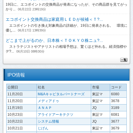
19日に、エコポイントの交換商品が発表になったが、その商品群を見てがっ
かり...
06月22日 23時19分
エコポイント交換商品は家庭用ＬＥＤが候補＜Ｔ?...
エコポイントの引き換え対象商品の詳細が、19日に発表される。 環境に
優し...
06月17日 13時39分
どこまで上がるのか、日本株＜ＴＯＫＹＯ株ニュ?...
ストラテジストやアナリストの相場予想は、驚くほど外れる。経済指標や
デ?...
06月10日 08時30分
IPO情報
公開日
社名
市場
コード
11月20日
M&Aキャピタルパートナーズ
東証マ
6080
11月20日
メディアドゥ
東証マ
3678
11月19日
ＡＮＡＰ
JQ
3189
10月23日
アライドアーキテクツ
東証マ
6081
10月22日
システム情報
JQ
3677
10月21日
じげん
東証マ
3679