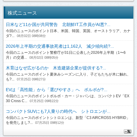
株式ニュース
日米など11か国が共同警告 北朝鮮IT工作員がAI悪?...
今回のニュースのポイント日本、米国、韓国、英国、オーストラリア、カナ
ダ?...
08月02日 08時08分
2026年上半期の交通事故死者は1,162人 減少傾向続?...
今回のニュースのポイント警察庁が31日に公表した2026年上半期（1〜6
月）の交通...
08月02日 08時05分
木育はなぜ広がるのか 木造建築企業が提供する?...
今回のニュースのポイント夏休みシーズンに入り、子どもたちが木に触れ、
も?...
07月25日 09時27分
EVは「高性能」から「選びやすさ」へ ボルボが?...
今回のニュースのポイントボルボ・カー・ジャパンは、コンパクトEV「EX
30 Cross C...
07月25日 09時22分
コンパクトSUVにも7人乗りの時代へ シトロエンが...
今回のニュースのポイントシトロエンは、新型「C3 AIRCROSS HYBRID」
を発売しまし?...
07月25日 09時12分