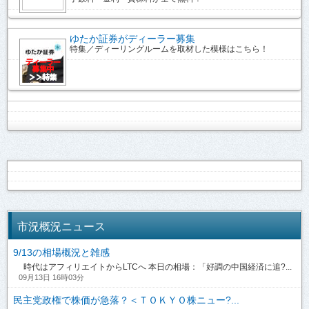
ゆたか証券がディーラー募集
特集／ディーリングルームを取材した模様はこちら！
市況概況ニュース
9/13の相場概況と雑感
時代はアフィリエイトからLTCへ 本日の相場：「好調の中国経済に追?...
09月13日 16時03分
民主党政権で株価が急落？＜ＴＯＫＹＯ株ニュー?...