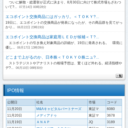
ついに解散・総選挙が正式に決まり、8月30日に向けて株式市場もざわつ
いて?...
07月14日 00時28分
エコポイント交換商品にはガッカリ。＜ＴＯＫＹ?...
19日に、エコポイントの交換商品が発表になったが、その商品群を見てがっ
かり...
06月22日 23時19分
エコポイント交換商品は家庭用ＬＥＤが候補＜Ｔ?...
エコポイントの引き換え対象商品の詳細が、19日に発表される。 環境に
優し...
06月17日 13時39分
どこまで上がるのか、日本株＜ＴＯＫＹＯ株ニュ?...
ストラテジストやアナリストの相場予想は、驚くほど外れる。経済指標や
デ?...
06月10日 08時30分
IPO情報
公開日
社名
市場
コード
11月20日
M&Aキャピタルパートナーズ
東証マ
6080
11月20日
メディアドゥ
東証マ
3678
11月19日
ＡＮＡＰ
JQ
3189