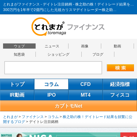
とれまがファイナンス - デイトレ注目銘柄 - 株之助の株！デイトレード結果を頻繁に公開するブログ
300万円を1年半で2億円にした元祖カリスマデイトレーダー株之助…
ウェブ
ニュース
画像
動画
知恵袋
ショッピング
ブログ
トップ
コラム
CFD
経済指標
IR動画
IPO
MT4
フィスコ
カブトモNet
とれまが
>
ファイナンス
>
コラム
>
株之助の株！デイトレード結果を頻繁に公
開するブログ
>
デイトレ注目銘柄