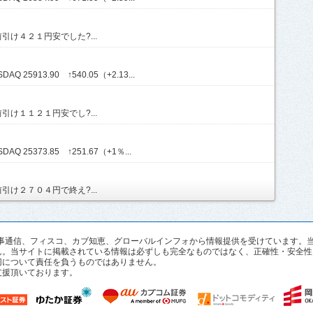
け４２１円安でした?...
Q 25913.90 ↑540.05（+2.13...
け１１２１円安でし?...
AQ 25373.85 ↑251.67（+1％...
け２７０４円で終え?...
pan、時事通信、フィスコ、カブ知恵、グローバルインフォから情報提供を受けていま
ん。当サイトに掲載されている情報は必ずしも完全なものではなく、正確性・安全性
切について責任を負うものではありません。
支援頂いております。