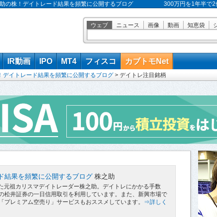
 株之助の株！デイトレード結果を頻繁に公開するブログ
300万円を1年半
ウェブ
ニュース
画像
動画
知恵袋
IR動画
IPO
MT4
フィスコ
カブトモNet
！デイトレード結果を頻繁に公開するブログ
>
デイトレ注目銘柄
ド結果を頻繁に公開するブログ
株之助
にした元祖カリスマデイトレーダー株之助。デイトレにかかる手数
の松井証券の一日信用取引を利用しています。また、新興市場で
「プレミアム空売り」サービスもおススメしています。
⇒詳しく