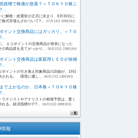
党政権で株価が急落？＜ＴＯＫＹＯ株ニ
...
に解散・総選挙が正式に決まり、8月30日に
て株式市場もざわついて?...
07月14日 00時28分
ポイント交換商品にはガッカリ。＜ＴＯ
...
日に、エコポイントの交換商品が発表になった
その商品群を見てがっかり...
06月22日 23時19分
ポイント交換商品は家庭用ＬＥＤが候補
...
ポイントの引き換え対象商品の詳細が、19日
表される。 環境に優し...
06月17日 13時39分
まで上がるのか、日本株＜ＴＯＫＹＯ株
...
ラテジストやアナリストの相場予想は、驚く
れる。経済指標やデ?...
06月10日 08時30分
O情報