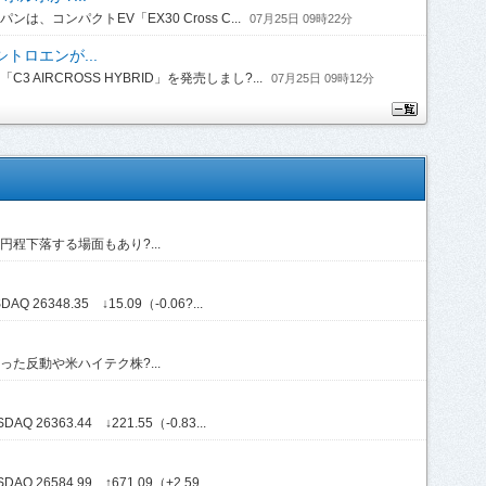
コンパクトEV「EX30 Cross C...
07月25日 09時22分
トロエンが...
IRCROSS HYBRID」を発売しまし?...
07月25日 09時12分
程下落する場面もあり?...
Q 26348.35 ↓15.09（-0.06?...
た反動や米ハイテク株?...
Q 26363.44 ↓221.55（-0.83...
Q 26584.99 ↑671.09（+2.59...