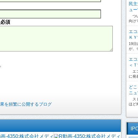
民主
ュー?
つい
向け
内
必須
エコ
ＫＹ?
19
が、
エコ
。
＜Ｔ?
エコ
に発
どこ
ニュ?
スト
果を頻繁に公開するブログ
ほど外
IP