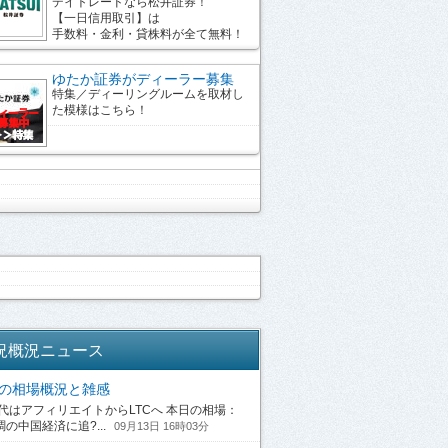
デイトレードなら松井証券！
【一日信用取引】は
手数料・金利・貸株料が全て無料！
ゆたか証券がディーラー募集
特集／ディーリングルームを取材し
た模様はこちら！
況概況ニュース
13の相場概況と雑感
はアフィリエイトからLTCへ 本日の相場：
の中国経済に追?...
09月13日 16時03分