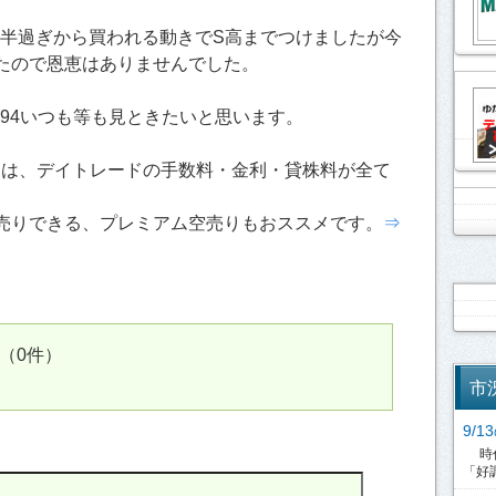
時半過ぎから買われる動きでS高までつけましたが今
たので恩恵はありませんでした。
7694いつも等も見ときたいと思います。
引は、デイトレードの手数料・金利・貸株料が全て
売りできる、プレミアム空売りもおススメです。
⇒
（0件）
市
9/
時代
「好調