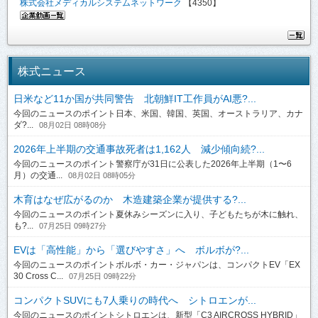
株式会社メディカルシステムネットワーク
【4350】
株式ニュース
日米など11か国が共同警告 北朝鮮IT工作員がAI悪?...
今回のニュースのポイント日本、米国、韓国、英国、オーストラリア、カナ
ダ?...
08月02日 08時08分
2026年上半期の交通事故死者は1,162人 減少傾向続?...
今回のニュースのポイント警察庁が31日に公表した2026年上半期（1〜6
月）の交通...
08月02日 08時05分
木育はなぜ広がるのか 木造建築企業が提供する?...
今回のニュースのポイント夏休みシーズンに入り、子どもたちが木に触れ、
も?...
07月25日 09時27分
EVは「高性能」から「選びやすさ」へ ボルボが?...
今回のニュースのポイントボルボ・カー・ジャパンは、コンパクトEV「EX
30 Cross C...
07月25日 09時22分
コンパクトSUVにも7人乗りの時代へ シトロエンが...
今回のニュースのポイントシトロエンは、新型「C3 AIRCROSS HYBRID」