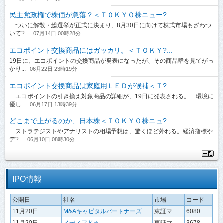
民主党政権で株価が急落？＜ＴＯＫＹＯ株ニュー?...
ついに解散・総選挙が正式に決まり、8月30日に向けて株式市場もざわつ
いて?...
07月14日 00時28分
エコポイント交換商品にはガッカリ。＜ＴＯＫＹ?...
19日に、エコポイントの交換商品が発表になったが、その商品群を見てがっ
かり...
06月22日 23時19分
エコポイント交換商品は家庭用ＬＥＤが候補＜Ｔ?...
エコポイントの引き換え対象商品の詳細が、19日に発表される。 環境に
優し...
06月17日 13時39分
どこまで上がるのか、日本株＜ＴＯＫＹＯ株ニュ?...
ストラテジストやアナリストの相場予想は、驚くほど外れる。経済指標や
デ?...
06月10日 08時30分
IPO情報
公開日
社名
市場
コード
11月20日
M&Aキャピタルパートナーズ
東証マ
6080
11月20日
メディアドゥ
東証マ
3678