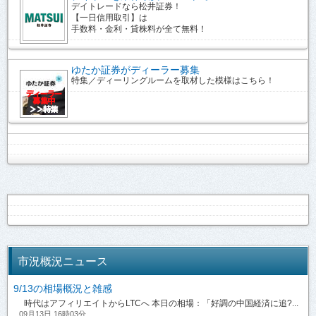
デイトレードなら松井証券！
【一日信用取引】は
手数料・金利・貸株料が全て無料！
ゆたか証券がディーラー募集
特集／ディーリングルームを取材した模様はこちら！
市況概況ニュース
9/13の相場概況と雑感
時代はアフィリエイトからLTCへ 本日の相場：「好調の中国経済に追?...
09月13日 16時03分