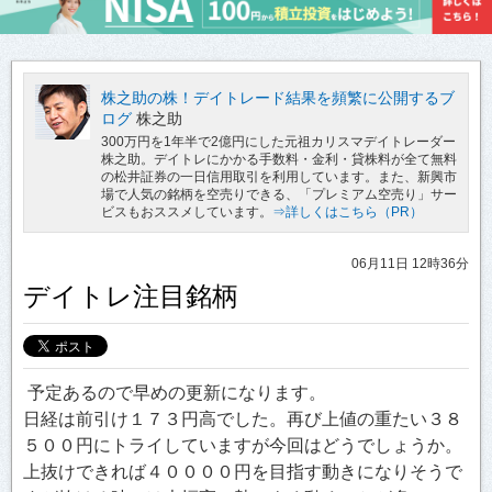
株之助の株！デイトレード結果を頻繁に公開するブ
ログ
株之助
300万円を1年半で2億円にした元祖カリスマデイトレーダー
株之助。デイトレにかかる手数料・金利・貸株料が全て無料
の松井証券の一日信用取引を利用しています。また、新興市
場で人気の銘柄を空売りできる、「プレミアム空売り」サー
ビスもおススメしています。
⇒詳しくはこちら（PR）
06月11日 12時36分
デイトレ注目銘柄
予定あるので早めの更新になります。
日経は前引け１７３円高でした。再び上値の重たい３８
５００円にトライしていますが今回はどうでしょうか。
上抜けできれば４００００円を目指す動きになりそうで