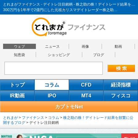
とれまがファイナンス - デイトレ注目銘柄 - 株之助の株！デイトレード結果を頻繁に公開するブログ
300万円を1年半で2億円にした元祖カリスマデイトレーダー株之助…
ウェブ
ニュース
画像
動画
知恵袋
ショッピング
ブログ
トップ
コラム
CFD
経済指標
IR動画
IPO
MT4
フィスコ
カブトモNet
とれまが
>
ファイナンス
>
コラム
>
株之助の株！デイトレード結果を頻繁に公
開するブログ
>
デイトレ注目銘柄