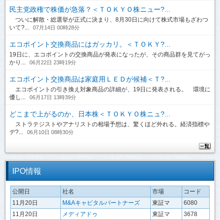
民主党政権で株価が急落？＜ＴＯＫＹＯ株ニュー?...
ついに解散・総選挙が正式に決まり、8月30日に向けて株式市場もざわつ
いて?...
07月14日 00時28分
エコポイント交換商品にはガッカリ。＜ＴＯＫＹ?...
19日に、エコポイントの交換商品が発表になったが、その商品群を見てがっ
かり...
06月22日 23時19分
エコポイント交換商品は家庭用ＬＥＤが候補＜Ｔ?...
エコポイントの引き換え対象商品の詳細が、19日に発表される。 環境に
優し...
06月17日 13時39分
どこまで上がるのか、日本株＜ＴＯＫＹＯ株ニュ?...
ストラテジストやアナリストの相場予想は、驚くほど外れる。経済指標や
デ?...
06月10日 08時30分
IPO情報
公開日
社名
市場
コード
11月20日
M&Aキャピタルパートナーズ
東証マ
6080
11月20日
メディアドゥ
東証マ
3678