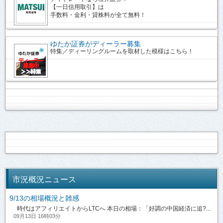
【一日信用取引】は
手数料・金利・貸株料が全て無料！
ゆたか証券がディーラー募集
特集／ディーリングルームを取材した模様はこちら！
市況概況ニュース
9/13の相場概況と雑感
時代はアフィリエイトからLTCへ 本日の相場：「好調の中国経済に追?...
09月13日 16時03分