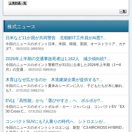
株式ニュース
日米など11か国が共同警告 北朝鮮IT工作員がAI悪?...
今回のニュースのポイント日本、米国、韓国、英国、オーストラリア、カナ
ダ?...
08月02日 08時08分
2026年上半期の交通事故死者は1,162人 減少傾向続?...
今回のニュースのポイント警察庁が31日に公表した2026年上半期（1〜6
月）の交通...
08月02日 08時05分
木育はなぜ広がるのか 木造建築企業が提供する?...
今回のニュースのポイント夏休みシーズンに入り、子どもたちが木に触れ、
も?...
07月25日 09時27分
EVは「高性能」から「選びやすさ」へ ボルボが?...
今回のニュースのポイントボルボ・カー・ジャパンは、コンパクトEV「EX
30 Cross C...
07月25日 09時22分
コンパクトSUVにも7人乗りの時代へ シトロエンが...
今回のニュースのポイントシトロエンは、新型「C3 AIRCROSS HYBRID」