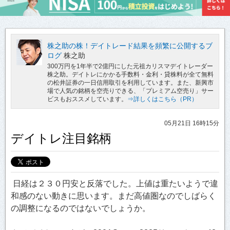
株之助の株！デイトレード結果を頻繁に公開するブ
ログ
株之助
300万円を1年半で2億円にした元祖カリスマデイトレーダー
株之助。デイトレにかかる手数料・金利・貸株料が全て無料
の松井証券の一日信用取引を利用しています。また、新興市
場で人気の銘柄を空売りできる、「プレミアム空売り」サー
ビスもおススメしています。
⇒詳しくはこちら（PR）
05月21日 16時15分
デイトレ注目銘柄
日経は２３０円安と反落でした。上値は重たいようで違
和感のない動きに思います。まだ高値圏なのでしばらく
の調整になるのではないでしょうか。