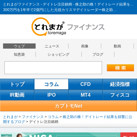
とれまがファイナンス - デイトレ注目銘柄 - 株之助の株！デイトレード結果を頻繁に公開するブログ
300万円を1年半で2億円にした元祖カリスマデイトレーダー株之助…
ウェブ
ニュース
画像
動画
知恵袋
ショッピング
ブログ
トップ
コラム
CFD
経済指標
IR動画
IPO
MT4
フィスコ
カブトモNet
とれまが
>
ファイナンス
>
コラム
>
株之助の株！デイトレード結果を頻繁に公
開するブログ
>
デイトレ注目銘柄