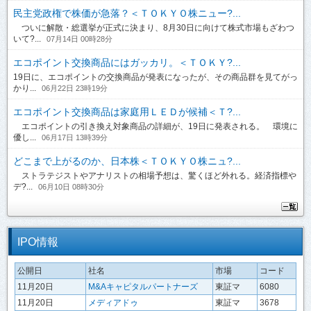
民主党政権で株価が急落？＜ＴＯＫＹＯ株ニュー?...
ついに解散・総選挙が正式に決まり、8月30日に向けて株式市場もざわつ
いて?...
07月14日 00時28分
エコポイント交換商品にはガッカリ。＜ＴＯＫＹ?...
19日に、エコポイントの交換商品が発表になったが、その商品群を見てがっ
かり...
06月22日 23時19分
エコポイント交換商品は家庭用ＬＥＤが候補＜Ｔ?...
エコポイントの引き換え対象商品の詳細が、19日に発表される。 環境に
優し...
06月17日 13時39分
どこまで上がるのか、日本株＜ＴＯＫＹＯ株ニュ?...
ストラテジストやアナリストの相場予想は、驚くほど外れる。経済指標や
デ?...
06月10日 08時30分
IPO情報
公開日
社名
市場
コード
11月20日
M&Aキャピタルパートナーズ
東証マ
6080
11月20日
メディアドゥ
東証マ
3678