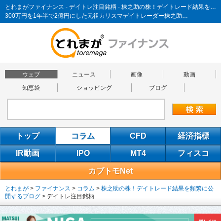
とれまがファイナンス - デイトレ注目銘柄 - 株之助の株！デイトレード結果を頻繁に公開するブログ
300万円を1年半で2億円にした元祖カリスマデイトレーダー株之助…
ウェブ
ニュース
画像
動画
知恵袋
ショッピング
ブログ
トップ
コラム
CFD
経済指標
IR動画
IPO
MT4
フィスコ
カブトモNet
とれまが
>
ファイナンス
>
コラム
>
株之助の株！デイトレード結果を頻繁に公
開するブログ
>
デイトレ注目銘柄