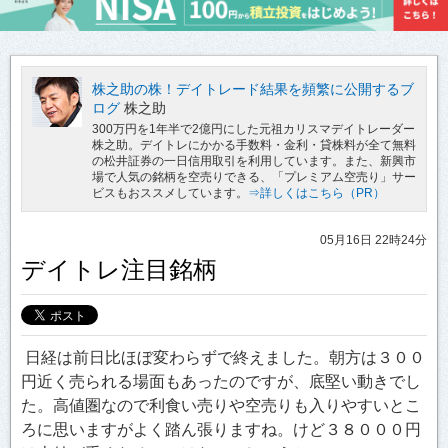
株之助の株！デイトレード結果を頻繁に公開するブ
ログ
株之助
300万円を1年半で2億円にした元祖カリスマデイトレーダー
株之助。デイトレにかかる手数料・金利・貸株料が全て無料
の松井証券の一日信用取引を利用しています。また、新興市
場で人気の銘柄を空売りできる、「プレミアム空売り」サー
ビスもおススメしています。
⇒詳しくはこちら（PR）
05月16日 22時24分
デイトレ注目銘柄
日経は前日比ほぼ変わらずで終えました。朝方は３００
円近く売られる場面もあったのですが、底堅い動きでし
た。高値圏なので利食い売りや空売りも入りやすいとこ
ろに思いますがよく踏ん張りますね。けど３８０００円