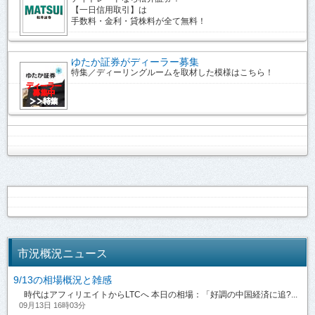
【一日信用取引】は
手数料・金利・貸株料が全て無料！
ゆたか証券がディーラー募集
特集／ディーリングルームを取材した模様はこちら！
市況概況ニュース
9/13の相場概況と雑感
時代はアフィリエイトからLTCへ 本日の相場：「好調の中国経済に追?...
09月13日 16時03分