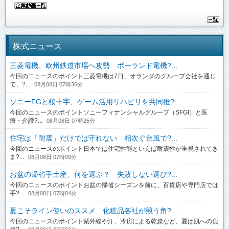
株式ニュース
三菱電機、欧州鉄道市場へ攻勢 ポーランド電機?...
今回のニュースのポイント三菱電機は7日、オランダのグループ会社を通じ
て、?...
08月08日 07時36分
ソニーFGと桜十字、ゲーム活用リハビリを共同推?...
今回のニュースのポイントソニーフィナンシャルグループ（SFGI）と医
療・介護?...
08月08日 07時25分
住宅は「耐震」だけでは守れない 相次ぐ台風で?...
今回のニュースのポイント日本では住宅性能といえば耐震性が重視されてき
ま?...
08月08日 07時09分
お盆の帰省手土産、何を選ぶ？ 失敗しない選び?...
今回のニュースのポイントお盆の帰省シーズンを前に、百貨店や専門店では
手?...
08月08日 07時04分
夏こそライン使いのススメ 化粧品各社が競う角?...
今回のニュースのポイント紫外線や汗、冷房による乾燥など、夏は肌への負