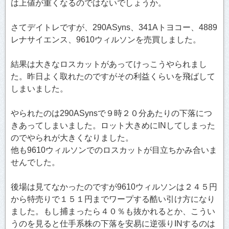
は上値が重くなるのではないでしょうか。
さてデイトレですが、290ASyns、341Aトヨコー、4889
レナサイエンス、9610ウィルソンを売買しました。
結果は大きなロスカットがあってけっこうやられまし
た。昨日よく取れたのですがその利益くらいを飛ばして
しまいました。
やられたのは290ASynsで９時２０分あたりの下落につ
きあってしまいました。ロット大きめにINしてしまった
のでやられが大きくなりました。
他も9610ウィルソンでのロスカットが目立ちかみ合いま
せんでした。
後場は見てなかったのですが9610ウィルソンは２４５円
から特売りで１５１円までワープする酷い引け方になり
ました。もし捕まったら４０％も抜かれるとか、こうい
うのを見ると仕手系株の下落を安易に逆張りINするのは