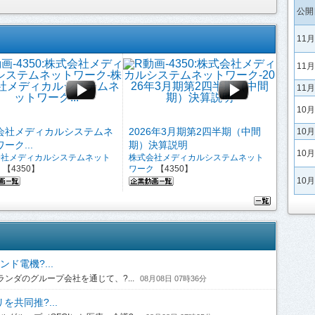
公開
11
11
11
10
会社メディカルシステムネ
2026年3月期第2四半期（中間
10
ーク...
期）決算説明
10
会社メディカルシステムネット
株式会社メディカルシステムネット
ク
【4350】
ワーク
【4350】
10
ド電機?...
ンダのグループ会社を通じて、?...
08月08日 07時36分
共同推?...