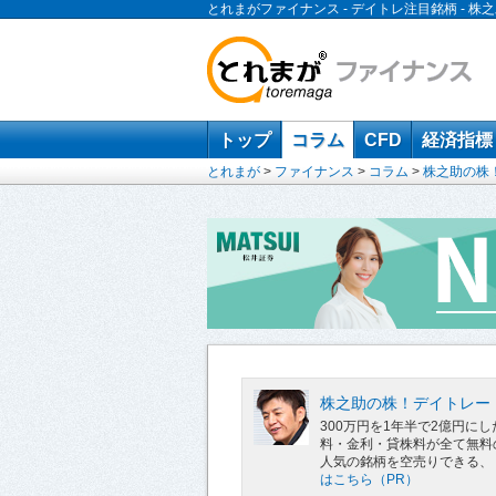
とれまがファイナンス - デイトレ注目銘柄 -
トップ
コラム
CFD
経済指標
とれまが
>
ファイナンス
>
コラム
>
株之助の株
株之助の株！デイトレー
300万円を1年半で2億円
料・金利・貸株料が全て無料
人気の銘柄を空売りできる、
はこちら（PR）