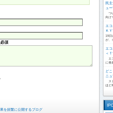
民主
ュー?
つい
向け
エコ
ＫＹ?
19
が、
内
必須
エコ
＜Ｔ?
エコ
に発
どこ
ニュ?
。
スト
ほど外
IP
果を頻繁に公開するブログ