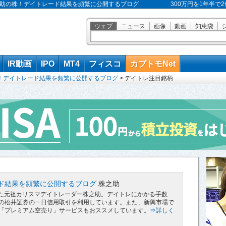
 株之助の株！デイトレード結果を頻繁に公開するブログ
300万円を1年半
ウェブ
ニュース
画像
動画
知恵袋
IR動画
IPO
MT4
フィスコ
カブトモNet
！デイトレード結果を頻繁に公開するブログ
>
デイトレ注目銘柄
ド結果を頻繁に公開するブログ
株之助
にした元祖カリスマデイトレーダー株之助。デイトレにかかる手数
の松井証券の一日信用取引を利用しています。また、新興市場で
「プレミアム空売り」サービスもおススメしています。
⇒詳しく