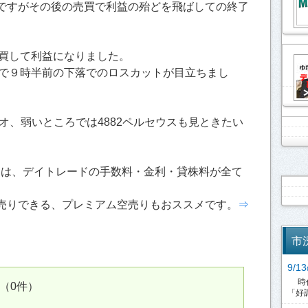
ですがその後の売買で利益の殆どを飛ばしての終了
転売買して利益になりました。
nmuで９時半前の下落でのロスカットが目立ちまし
イオ、弱いところでは4882ペルセウスも見ときたい
引は、デイトレードの手数料・金利・貸株料が全て
売りできる、プレミアム空売りもおススメです。
⇒
市
9/
時代
（0件）
「好調