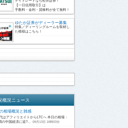
デイトレードなら松井証券！
【一日信用取引】は
手数料・金利・貸株料が全て無料！
ゆたか証券がディーラー募集
特集／ディーリングルームを取材し
た模様はこちら！
況概況ニュース
13の相場概況と雑感
はアフィリエイトからLTCへ 本日の相場：
の中国経済に追?...
09月13日 16時03分