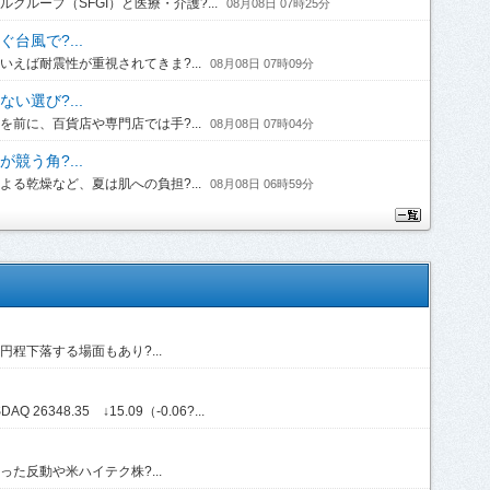
ループ（SFGI）と医療・介護?...
08月08日 07時25分
台風で?...
えば耐震性が重視されてきま?...
08月08日 07時09分
い選び?...
前に、百貨店や専門店では手?...
08月08日 07時04分
競う角?...
る乾燥など、夏は肌への負担?...
08月08日 06時59分
程下落する場面もあり?...
Q 26348.35 ↓15.09（-0.06?...
た反動や米ハイテク株?...