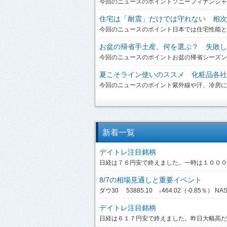
今回のニュースのポイントソニーフィナンシャルグ
住宅は「耐震」だけでは守れない 相次ぐ
今回のニュースのポイント日本では住宅性能とい
お盆の帰省手土産、何を選ぶ？ 失敗しな
今回のニュースのポイントお盆の帰省シーズンを
夏こそライン使いのススメ 化粧品各社が
今回のニュースのポイント紫外線や汗、冷房によ
新着一覧
デイトレ注目銘柄
日経は７６円安で終えました。一時は１０００円
8/7の相場見通しと重要イベント
ダウ30 53885.10 ↓464.02（-0.85％） NASDA
デイトレ注目銘柄
日経は６１７円安で終えました。昨日大幅高だっ