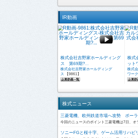
IR動画
株式会社吉野家ホールディング
株式
ス 第69期?...
ットワ
株式会社吉野家ホールディング
株式
ス
【9861】
ワー
株式ニュース
三菱電機、欧州鉄道市場へ攻勢 ポーラン
今回のニュースのポイント三菱電機は7日、オラ
ソニーFGと桜十字、ゲーム活用リハビリを