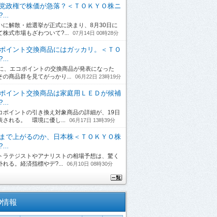
党政権で株価が急落？＜ＴＯＫＹＯ株ニ
...
に解散・総選挙が正式に決まり、8月30日に
て株式市場もざわついて?...
07月14日 00時28分
ポイント交換商品にはガッカリ。＜ＴＯ
...
日に、エコポイントの交換商品が発表になった
その商品群を見てがっかり...
06月22日 23時19分
ポイント交換商品は家庭用ＬＥＤが候補
...
ポイントの引き換え対象商品の詳細が、19日
表される。 環境に優し...
06月17日 13時39分
まで上がるのか、日本株＜ＴＯＫＹＯ株
...
ラテジストやアナリストの相場予想は、驚く
れる。経済指標やデ?...
06月10日 08時30分
O情報