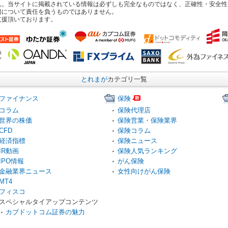
ん。当サイトに掲載されている情報は必ずしも完全なものではなく、正確性・安全性
切について責任を負うものではありません。
支援頂いております。
とれまが
カテゴリ一覧
ファイナンス
保険
コラム
保険代理店
世界の株価
保険営業・保険業界
CFD
保険コラム
経済指標
保険ニュース
IR動画
保険人気ランキング
IPO情報
がん保険
金融業界ニュース
女性向けがん保険
MT4
フィスコ
スペシャルタイアップコンテンツ
カブドットコム証券の魅力