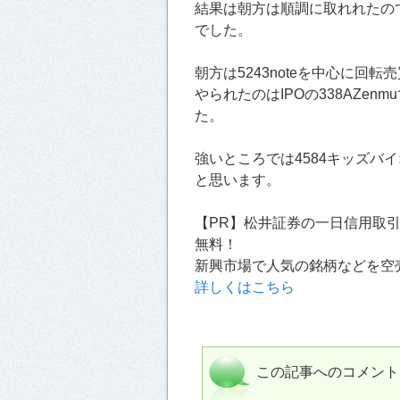
結果は朝方は順調に取れれたの
でした。
朝方は5243noteを中心に回
やられたのはIPOの338AZe
た。
強いところでは4584キッズバ
と思います。
【PR】松井証券の一日信用取
無料！
新興市場で人気の銘柄などを空
詳しくはこちら
この記事へのコメント