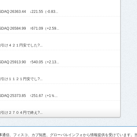
Q 26363.44 ↓221.55（-0.83...
Q 26584.99 ↑671.09（+2.59...
け４２１円安でした?...
Q 25913.90 ↑540.05（+2.13...
け１１２１円安でし?...
AQ 25373.85 ↑251.67（+1％...
け２７０４円で終え?...
pan、時事通信、フィスコ、カブ知恵、グローバルインフォから情報提供を受けていま