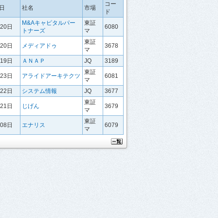
コー
日
社名
市場
ド
M&Aキャピタルパー
東証
月20日
6080
トナーズ
マ
東証
月20日
メディアドゥ
3678
マ
月19日
ＡＮＡＰ
JQ
3189
東証
月23日
アライドアーキテクツ
6081
マ
月22日
システム情報
JQ
3677
東証
月21日
じげん
3679
マ
東証
月08日
エナリス
6079
マ