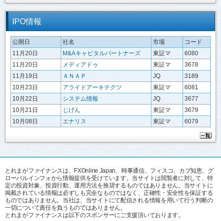
IPO情報
公開日
社名
市場
コード
11月20日
M&Aキャピタルパートナーズ
東証マ
6080
11月20日
メディアドゥ
東証マ
3678
11月19日
ＡＮＡＰ
JQ
3189
10月23日
アライドアーキテクツ
東証マ
6081
10月22日
システム情報
JQ
3677
10月21日
じげん
東証マ
3679
10月08日
エナリス
東証マ
6079
とれまがファイナンスは、FXOnline Japan、時事通信、フィスコ、カブ知恵、グ
ローバルインフォから情報提供を受けています。当サイトは閲覧者に対して、特
定の投資対象、投資行動、運用方法を推奨するものではありません。当サイトに
掲載されている情報は必ずしも完全なものではなく、正確性・安全性を保証する
ものではありません。当社は、当サイトにて配信される情報を用いて行う判断の
一切について責任を負うものではありません。
とれまがファイナンスは以下のスポンサーにご支援頂いております。