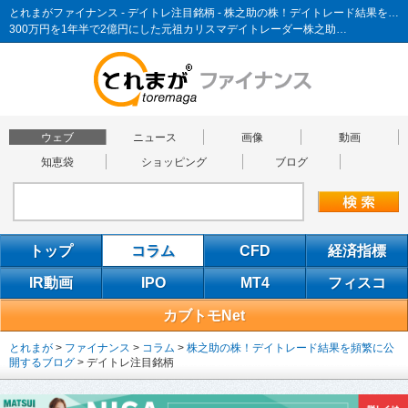
とれまがファイナンス - デイトレ注目銘柄 - 株之助の株！デイトレード結果を頻繁に公開するブログ
300万円を1年半で2億円にした元祖カリスマデイトレーダー株之助…
ウェブ
ニュース
画像
動画
知恵袋
ショッピング
ブログ
トップ
コラム
CFD
経済指標
IR動画
IPO
MT4
フィスコ
カブトモNet
とれまが
>
ファイナンス
>
コラム
>
株之助の株！デイトレード結果を頻繁に公
開するブログ
>
デイトレ注目銘柄