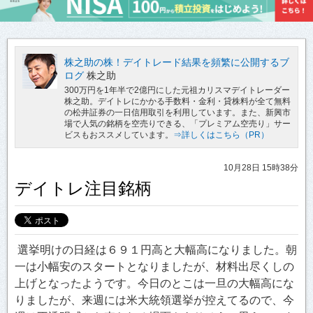
株之助の株！デイトレード結果を頻繁に公開するブ
ログ
株之助
300万円を1年半で2億円にした元祖カリスマデイトレーダー
株之助。デイトレにかかる手数料・金利・貸株料が全て無料
の松井証券の一日信用取引を利用しています。また、新興市
場で人気の銘柄を空売りできる、「プレミアム空売り」サー
ビスもおススメしています。
⇒詳しくはこちら（PR）
10月28日 15時38分
デイトレ注目銘柄
選挙明けの日経は６９１円高と大幅高になりました。朝
一は小幅安のスタートとなりましたが、材料出尽くしの
上げとなったようです。今日のとこは一旦の大幅高にな
りましたが、来週には米大統領選挙が控えてるので、今