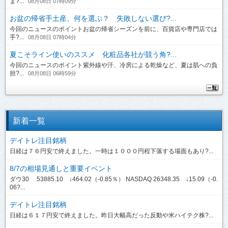
ま?...
08月08日 07時09分
お盆の帰省手土産、何を選ぶ？ 失敗しない選び?...
今回のニュースのポイントお盆の帰省シーズンを前に、百貨店や専門店では
手?...
08月08日 07時04分
夏こそライン使いのススメ 化粧品各社が競う角?...
今回のニュースのポイント紫外線や汗、冷房による乾燥など、夏は肌への負
担?...
08月08日 06時59分
新着一覧
デイトレ注目銘柄
日経は７６円安で終えました。一時は１０００円程下落する場面もあり?...
8/7の相場見通しと重要イベント
ダウ30 53885.10 ↓464.02（-0.85％） NASDAQ 26348.35 ↓15.09（-0.
06?...
デイトレ注目銘柄
日経は６１７円安で終えました。昨日大幅高だった反動や米ハイテク株?...