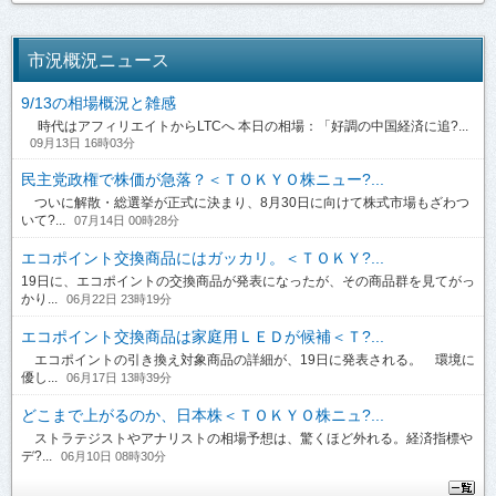
市況概況ニュース
9/13の相場概況と雑感
時代はアフィリエイトからLTCへ 本日の相場：「好調の中国経済に追?...
09月13日 16時03分
民主党政権で株価が急落？＜ＴＯＫＹＯ株ニュー?...
ついに解散・総選挙が正式に決まり、8月30日に向けて株式市場もざわつ
いて?...
07月14日 00時28分
エコポイント交換商品にはガッカリ。＜ＴＯＫＹ?...
19日に、エコポイントの交換商品が発表になったが、その商品群を見てがっ
かり...
06月22日 23時19分
エコポイント交換商品は家庭用ＬＥＤが候補＜Ｔ?...
エコポイントの引き換え対象商品の詳細が、19日に発表される。 環境に
優し...
06月17日 13時39分
どこまで上がるのか、日本株＜ＴＯＫＹＯ株ニュ?...
ストラテジストやアナリストの相場予想は、驚くほど外れる。経済指標や
デ?...
06月10日 08時30分